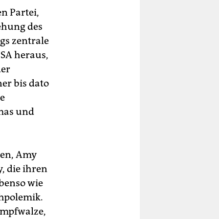
n Partei,
tehung des
gs zentrale
USA heraus,
der
er bis dato
ne
amas und
oben, Amy
, die ihren
ebenso wie
chpolemik.
ampfwalze,