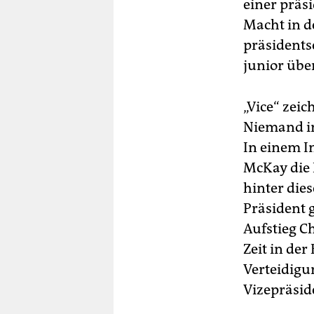
einer präs
Macht in d
präsidents
junior über
„Vice“ zei
Niemand in
In einem I
McKay die 
hinter dies
Präsident 
Aufstieg C
Zeit in de
Verteidigu
Vizepräsid