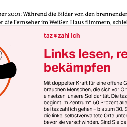
ber 2001: Während die Bilder von den brennende
r die Fernseher im Weißen Haus flimmern, schie
s Secret Service Vizepräsidenten Dick Cheney vor 
taz
zahl ich

. In der Notfallkommandozentrale unter dem Ostf
ses sitzt Cheney wie ein Fels in der Brandung de
Links lesen, r
die ihn umgibt. In einem ersten Telefonat sorgt 
bekämpfen
äsident in der Luft bleibt, in einem zweiten über
n bei der Entscheidung, jedes Flugzeug abzuschi
ng gilt.
Mit doppelter Kraft für eine offene G
brauchen Menschen, die sich vor O
einsetzen, unsere Solidarität. Die ta
gslosen Blicke der Mitarbeiter im Raum spiegeln,
beginnt im Zentrum“. 50 Prozent a
st. Inmitten der Verwirrung, so der Kommentarton,
bei taz zahl ich gehen – bis zum 30
e Bilder schiebt, hat Dick Cheney eine Gelegenhei
die linke, selbstverwaltete Orte unte
ne Macht angeeignet, die kein Vizepräsident vor i
bevor sie verschwinden. Sind Sie da