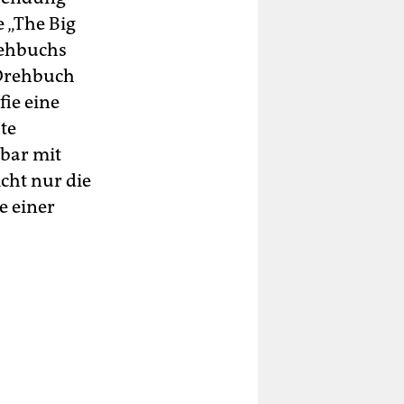
 „The Big
rehbuchs
 Drehbuch
fie eine
te
bar mit
cht nur die
e einer