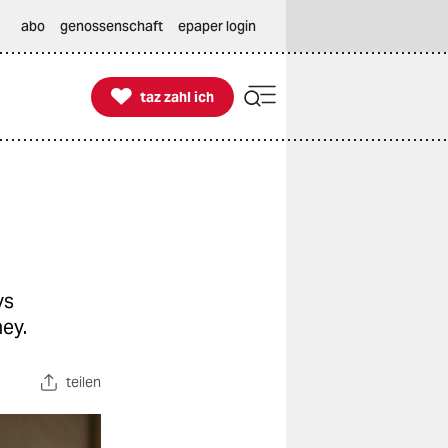
abo
genossenschaft
epaper login

taz zahl ich
taz zahl ich
ys
ey.
teilen