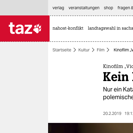
hautnavigation anspringen
hauptinhalt anspringen
footer anspringen
verlag
veranstaltungen
shop
fragen &
nahost-konflikt
landtagswahl in sach

taz zahl ich
taz zahl ich
Startseite
Kultur
Film
Kinofilm „
themen
politik
Kinofilm „Vi
Kein
öko
Nur ein Ka
gesellschaft
polemischer
kultur
20.2.2019
19:1
sport