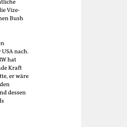
tliche
ie Vize­
enen Bush
en
r USA nach.
RW hat
nde Kraft
tte, er wäre
 den
end dessen
ls