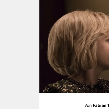
berlin
nord
wahrheit
verlag
verlag
veranstaltungen
shop
fragen & hilfe
unterstützen
abo
genossenschaft
Von
Fabian 