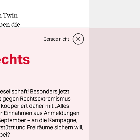
n Twin
ben die
sich her in
Gerade nicht
lügel des
r
echts
er dafür,
geht er den
eßen, das
esellschaft! Besonders jetzt
rt gegen Rechtsextremismus
z kooperiert daher mit „Alles
 was gerade
ller Einnahmen aus Anmeldungen
 der sich
. September – an die Kampagne,
t erblickt,
rstützt und Freiräume sichern will,
hm je hatte.
bei?