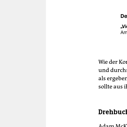
De
„Vi
Am
Wie der Ko
und durchs
als ergebe
sollte aus
Drehbuch
Adam McKa