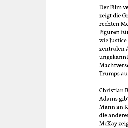
Der Film v
zeigt die 
rechten Me
Figuren fü
wie Justic
zentralen 
ungekannte
Machtversc
Trumps auf
Christian 
Adams gibt
Mann an Ka
die andere
McKay zeig