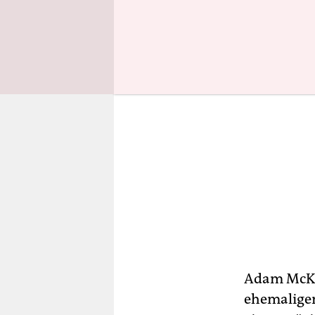
Adam McKay
ehemaligen