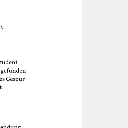
e,
Student
g gefunden
hes Gespür
t.
ssendung