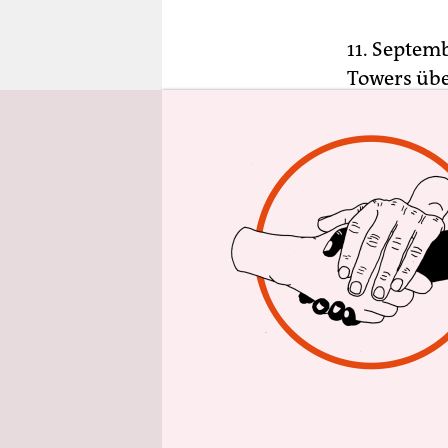
epaper login
11. Septem
Towers übe
Agenten de
Sicherheit
Weißen Hau
Aufregung, 
dass der Pr
Präsidente
als Bedrohu
Die fassun
passiert i
nun über di
hat sich ei