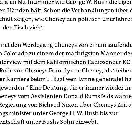
idialen Nullnummer wie George W. Bush die eigen
en Händen hält. Schon die Verhandlungen über d
chaft zeigen, wie ­­Cheney den politisch unerfahr
 den Tisch zieht.
chnet den Werdegang Cheneys von einem saufend
 Colorado zu einem der mächtigsten Männer de
nterview mit dem kalifornischen Radiosender KC
Rolle von Cheneys Frau, Lynne Cheney, als treibe
er Karriere betont: „Egal wen Lynne geheiratet hä
geworden.“ Eine Deutung, die er immer wieder in
heneys vom Assistenten Donald Rumsfelds währ
r Regierung von Richard Nixon über Cheneys Zeit a
ngsminister unter George H. W. Bush bis zur
entschaft unter Bushs Sohn einwebt.