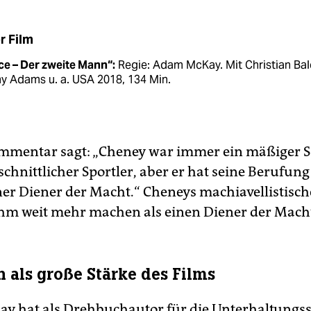
r Film
ce – Der zweite Mann“:
Regie: Adam McKay. Mit Christian Bal
y Adams u. a. USA 2018, 134 Min.
mmentar sagt: „Cheney war immer ein mäßiger 
chnittlicher Sportler, aber er hat seine Berufun
ner Diener der Macht.“ Cheneys machiavellistisc
 ihm weit mehr machen als einen Diener der Mach
 als große Stärke des Films
y hat als Drehbuchautor für die Unterhaltung