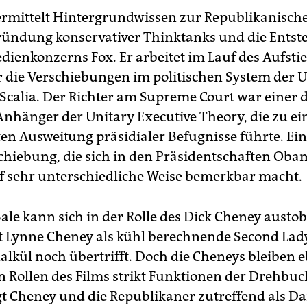
ermittelt Hintergrundwissen zur Republikanische
Gründung konservativer Thinktanks und die Ents
dienkonzerns Fox. Er arbeitet im Lauf des Aufstie
r die Verschiebungen im politischen System der 
e Scalia. Der Richter am Supreme Court war einer 
Anhänger der Unitary Executive Theory, die zu ein
n Ausweitung präsidialer Befugnisse führte. Ei
hiebung, die sich in den Präsidentschaften Ob
 sehr unterschiedliche Weise bemerkbar macht.
Bale kann sich in der Rolle des Dick Cheney aust
 Lynne Cheney als kühl berechnende Second Lady
lkül noch übertrifft. Doch die Cheneys bleiben 
n Rollen des Films strikt Funktionen der Drehbu
t Cheney und die Republikaner zutreffend als D