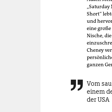
„Saturday 
Short“ leb
und hervor
eine große 
Nische, di
einzuschre
Cheney ver
persönlich
ganzen Gen
Vom sau

einem d
der USA