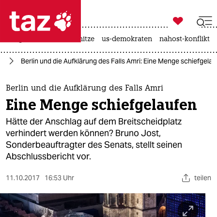

taz zahl ich
krieg in der ukraine
hitze
us-demokraten
nahost-konflikt

taz zahl ich
kt
Berlin und die Aufklärung des Falls Amri: Eine Menge schiefgela
taz zahl ich
themen
Berlin und die Aufklärung des Falls Amri
Eine Menge schiefgelaufen
politik
Hätte der Anschlag auf dem Breitscheidplatz
öko
verhindert werden können? Bruno Jost,
Sonderbeauftragter des Senats, stellt seinen
gesellschaft
Abschlussbericht vor.
kultur
11.10.2017
16:53 Uhr
teilen
sport