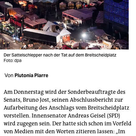
berlin
nord
wahrheit
verlag
verlag
Der Sattelschlepper nach der Tat auf dem Breitscheidplatz
Foto: dpa
veranstaltungen
Von
Plutonia Plarre
shop
fragen & hilfe
Am Donnerstag wird der Sonderbeauftragte des
Senats, Bruno Jost, seinen Abschlussbericht zur
unterstützen
Aufarbeitung des Anschlags vom Breitscheidplatz
abo
vorstellen. Innensenator Andreas Geisel (SPD)
wird zugegen sein. Der hatte sich schon im Vorfeld
genossenschaft
von Medien mit den Worten zitieren lassen: „Im