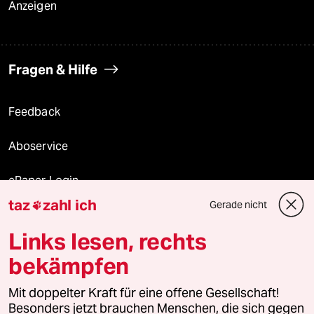
Anzeigen
Fragen & Hilfe
Feedback
Aboservice
ePaper Login
taz
zahl ich
Gerade nicht

Downloads für Abonnierende
Links lesen, rechts
bekämpfen
© 2026 taz Verlags und Vertriebs GmbH
Mit doppelter Kraft für eine offene Gesellschaft!
Alle Rechte vorbehalten. Bei rechtlichen Fragen oder für Genehmigungen
wenden Sie sich bitte an
lizenzen@taz.de
Besonders jetzt brauchen Menschen, die sich gegen