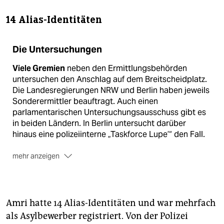
14 Alias-Identitäten
Die Untersuchungen
Viele Gremien
neben den Ermittlungsbehörden
untersuchen den Anschlag auf dem Breitscheidplatz.
Die Landes­regierungen NRW und Berlin haben jeweils
Sonderermittler beauftragt. Auch einen
parlamentarischen Untersuchungsausschuss gibt es
in beiden Ländern. In Berlin untersucht darüber
hinaus eine polizeiinterne „Taskforce Lupe’“ den Fall.
mehr anzeigen
Auf Bundesebene
hat sich das Parlamentarische
Kontrollgremium (PKGrG) mit dem Thema befasst.
(plu)
Amri hatte 14 Alias-Identitäten und war mehrfach
als Asylbewerber registriert. Von der Polizei