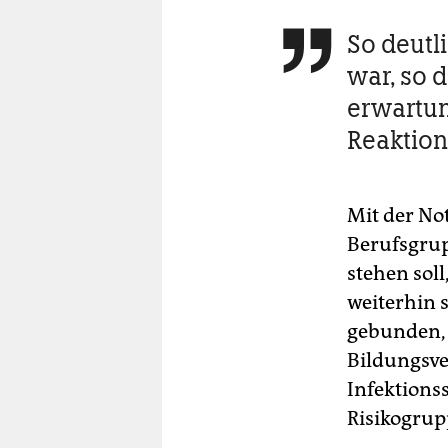
So deutli

war, so 
erwartu
Reaktio
Mit der N
Berufsgrup
stehen sol
weiterhin 
gebunden, 
Bildungsv
Infektionss
Risikogrup