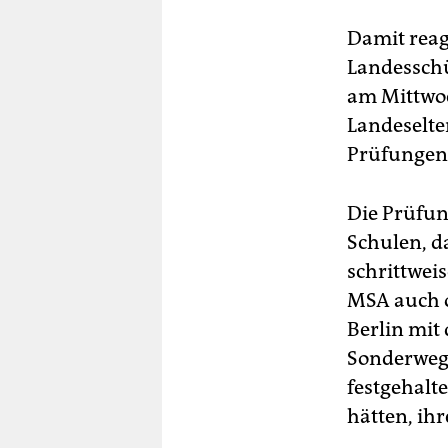
Damit reagi
Landesschü
am Mittwoc
Landeselte
Prüfungen
Die Prüfung
Schulen, 
schrittwei
MSA auch o
Berlin mit
Sonderweg 
festgehalt
hätten, ih