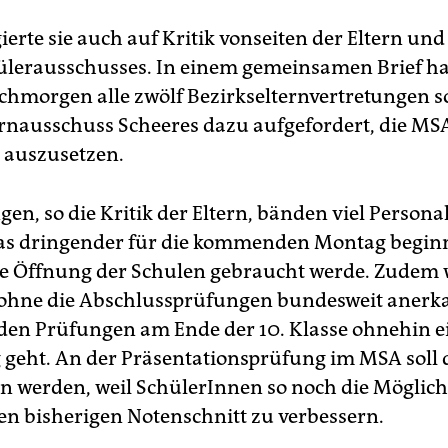
erte sie auch auf Kritik vonseiten der Eltern und
lerausschusses. In einem gemeinsamen Brief hat
hmorgen alle zwölf Bezirkselternvertretungen s
rnausschuss Scheeres dazu aufgefordert, die MS
 auszusetzen.
en, so die Kritik der Eltern, bänden viel Persona
das dringender für die kommenden Montag begi
se Öffnung der Schulen gebraucht werde. Zudem
hne die Abschlussprüfungen bundesweit anerka
 den Prüfungen am Ende der 10. Klasse ohnehin 
geht. An der Präsentationsprüfung im MSA soll 
en werden, weil SchülerInnen so noch die Möglich
ren bisherigen Notenschnitt zu verbessern.