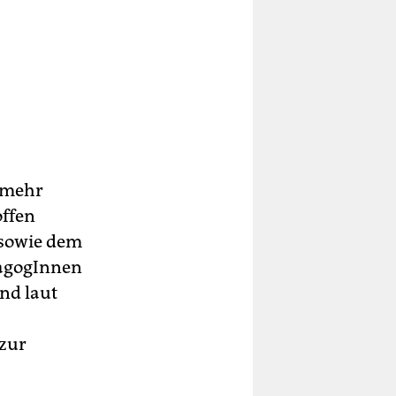
 mehr
offen
 sowie dem
dagogInnen
nd laut
 zur