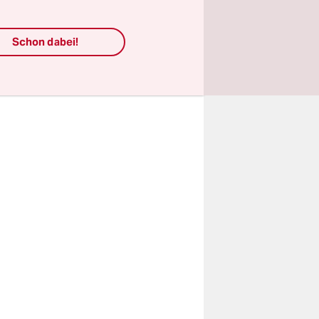
arbeiten
ufgaben
Schon dabei!
rn.“