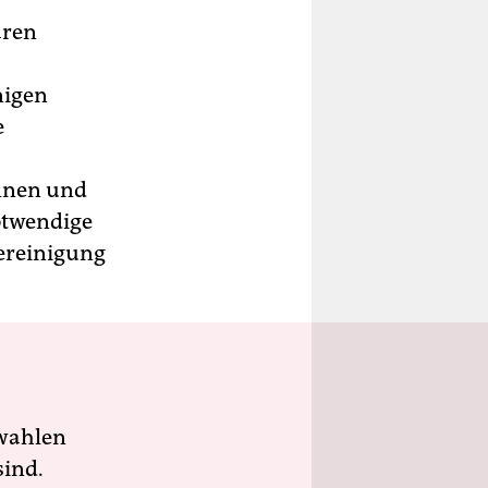
aren
nigen
e
innen und
notwendige
Vereinigung
wahlen
sind.