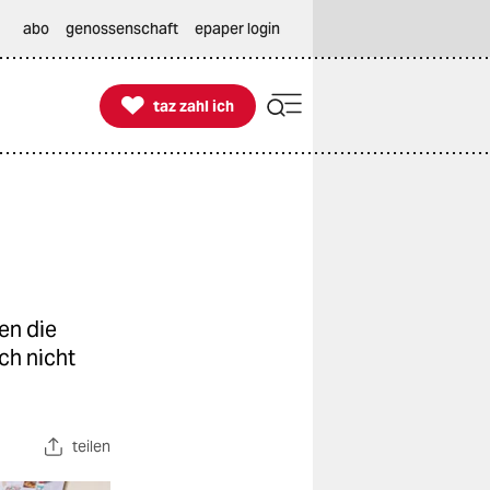
abo
genossenschaft
epaper login

taz zahl ich
taz zahl ich
en die
ch nicht
teilen