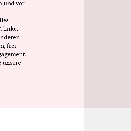
h und vor
lles
 linke,
ür deren
n, frei
ngagement.
e unsere