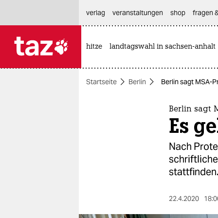
hautnavigation anspringen
hauptinhalt anspringen
footer anspringen
verlag
veranstaltungen
shop
fragen &
hitze
landtagswahl in sachsen-anhalt

taz zahl ich
taz zahl ich
Startseite
Berlin
Berlin sagt MSA-P
themen
politik
Berlin sagt
Es g
öko
Nach Protes
gesellschaft
schriftlic
stattfinden
kultur
sport
22.4.2020
18:0