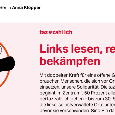
Berlin
Anna Klöpper
egenwind war heftig, und am Ende lenkte Bildun
taz
zahl ich

eeres (SPD) dann doch ein: Die schriftlichen Pr
ren Schulabschluss (MSA) nach der 10. Klasse fin
Links lesen, r
r nicht statt. Lediglich noch die vierte Prüfungs
bekämpfen
ationsprüfung, soll stattfinden. Das teilte Schee
achmittag nach einem Treffen mit dem Verband 
ndirektoren und verschiedenen Interessenvertr
Mit doppelter Kraft für eine offene G
er SchulleiterInnen mit.
brauchen Menschen, die sich vor O
einsetzen, unsere Solidarität. Die ta
beginnt im Zentrum“. 50 Prozent a
 noch einmal alle Argumente abgewogen: Ohne d
bei taz zahl ich gehen – bis zum 30
chen MSA-Prüfungen können wir in den kommend
die linke, selbstverwaltete Orte unte
richt anbieten, gerade auch für sozial benachteil
bevor sie verschwinden. Sind Sie da