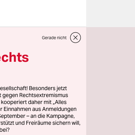
gssenatorin
Gerade nicht
üfungen
den in
echts
komponente,
res am
der
etungen
esellschaft! Besonders jetzt
rt gegen Rechtsextremismus
z kooperiert daher mit „Alles
ller Einnahmen aus Anmeldungen
ie
. September – an die Kampagne,
en Wochen
rstützt und Freiräume sichern will,
igte
bei?