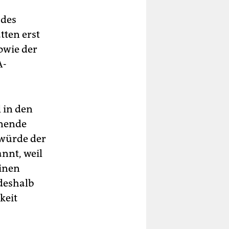
 des
ten erst
owie der
A-
l in den
nnende
 würde der
nnt, weil
einen
deshalb
keit