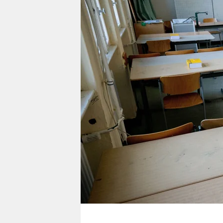
berlin
nord
wahrheit
verlag
verlag
veranstaltungen
shop
fragen & hilfe
unterstützen
abo
genossenschaft