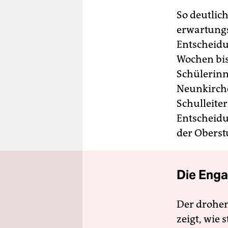
So deutlich
erwartungs
Entscheidu
Wochen bis
Schülerinn
Neunkirche
Schulleite
Entscheidu
der Oberst
Die Enga
Der drohe
zeigt, wie