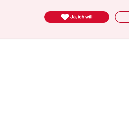
en und Schüler“, sagte Scheeres. „Weil Korrektur
 können sich die Lehrkräfte anderen wichtigen A

Ja, ich will
nd Schülerinnen und Schüler noch besser förde