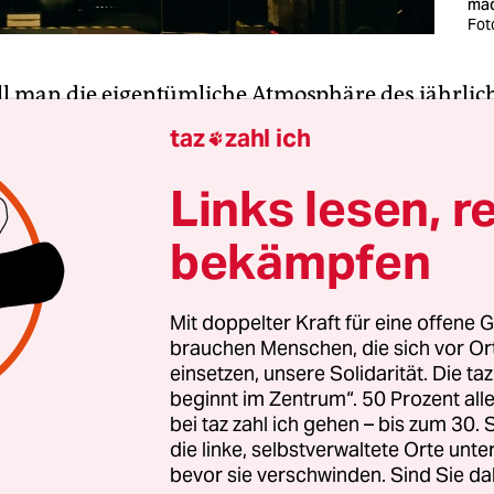
mac
Fot
ill man die eigentümliche Atmosphäre des jährlic
Atonal“-Festivals einfangen, geht das natürlich ei
taz
zahl ich

nur vor Ort: die monumentalen dunklen Kammer
als Spielstätte, die modischen, oft ebenso dunkle
Links lesen, r
er:innen, der Wums der Lautsprechermembrane –
bekämpfen
. Wie so viele andere Festivals fiel aber auch das
Um sich ein Bild davon zu machen, welche Künstl
r Regel zusammenkommen, empfiehlt sich die nu
Mit doppelter Kraft für eine offene G
brauchen Menschen, die sich vor O
ne Kompilation
„More Light“
. Darauf versammelt: 
einsetzen, unsere Solidarität. Die ta
r:innen aus dem Umfeld des Atonal-Festivals.
beginnt im Zentrum“. 50 Prozent a
bei taz zahl ich gehen – bis zum 30
die linke, selbstverwaltete Orte unte
bevor sie verschwinden. Sind Sie da