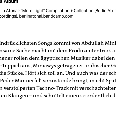
s Album
lin Atonal: “More Light“ Compilation + Collection (Berlin Ato
cordings),
berlinatonal.bandcamp.com
eindrücklichsten Songs kommt von Abdullah Mini
insame Sache macht mit dem Produzententrio
Ca
ener rollen dem ägyptischen Musiker dabei den
a-Teppich aus, Miniawys getragener arabischer 
die Stücke. Hört sich toll an. Und auch was der s
Peder Mannerfelt so zustande bringt, macht Spaß:
n verstolperten Techno-Track mit verschachtelte
ten Klängen – und schüttelt einen so ordentlich 