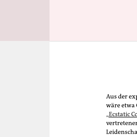
Aus der ex
wäre etwa 
„Ecstatic 
vertretener
Leidenschaf