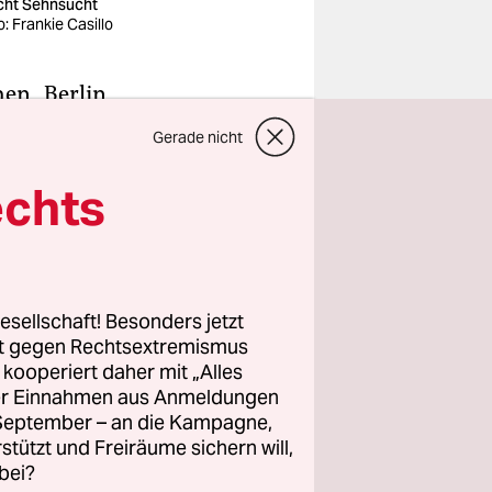
ht Sehnsucht
o: Frankie Casillo
hen „Berlin
gentlich
Gerade nicht
n des
n Outfits
echts
 all das
 Atonal
er:innen
n
esellschaft! Besonders jetzt
rt gegen Rechtsextremismus
19 Tracks
z kooperiert daher mit „Alles
ller Einnahmen aus Anmeldungen
. September – an die Kampagne,
rstützt und Freiräume sichern will,
bei?