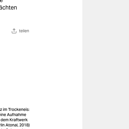
ue
nächten
teilen
z im Trockeneis:
eine Aufnahme
 dem Kraftwerk
rlin Atonal, 2018)