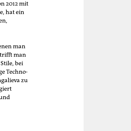
on 2012 mit
e, hat ein
en,
denen man
trifft man
tile, bei
ige Techno-
ngalieva zu
giert
 und