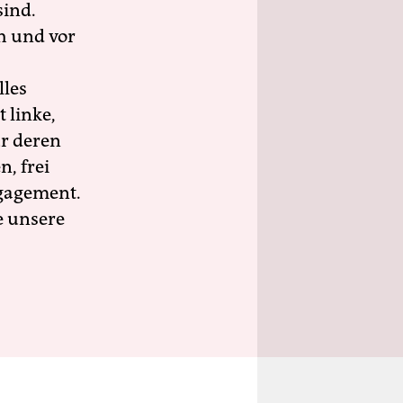
sind.
h und vor
lles
 linke,
ür deren
n, frei
ngagement.
e unsere