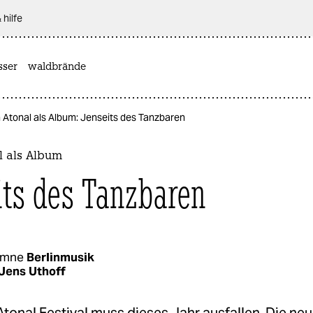
 hilfe
sser
waldbrände
n Atonal als Album: Jenseits des Tanzbaren
l als Album
its des Tanzbaren
umne
Berlinmusik
Jens Uthoff