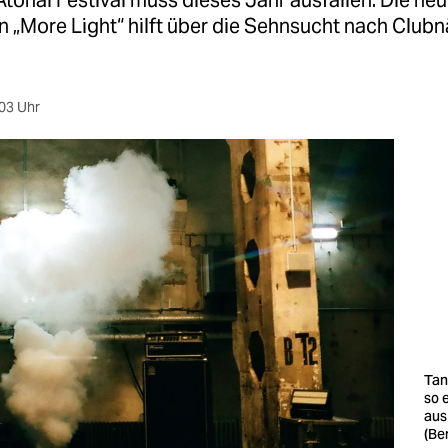
Atonal Festival muss dieses Jahr ausfallen. Die ne
n „More Light“ hilft über die Sehnsucht nach Club
03 Uhr
Tan
so 
aus
(Be