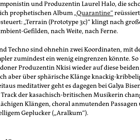
mponistin und Produzentin Laurel Halo, die sch
ich prophetischen Album
„Quarantine“
reüssiert
steuert: „Terrain (Prototype 3c)“ klingt nach groß
mbient-Gefilden, nach Weite, nach Ferne.
d Techno sind ohnehin zwei Koordinaten, mit 
pler zumindest ein wenig eingrenzen könnte. So 
doner Produzentin Nkisi wieder auf diese beiden S
sich aber über sphärische Klänge knackig-kribbel
itaus meditativer geht es dagegen bei Galya Bise
 Track der kasachisch-britischen Musikerin chan
lächigen Klängen, choral anmutenden Passagen
lligem Geplucker („Aralkum“).