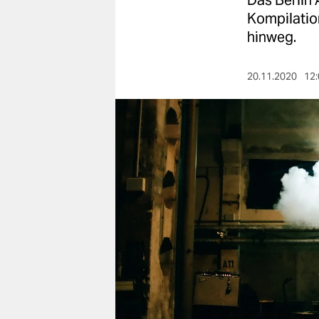
Das Berlin 
berlin
Kompilatio
nord
hinweg.
wahrheit
20.11.2020
12:
verlag
verlag
veranstaltungen
shop
fragen & hilfe
unterstützen
abo
genossenschaft