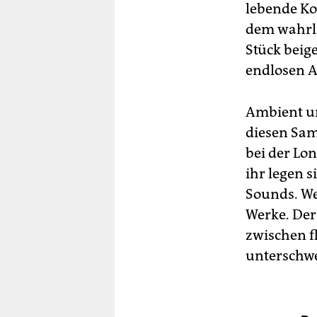
lebende Ko
dem wahrl
Stück beige
endlosen A
Ambient un
diesen Sam
bei der Lon
ihr legen 
Sounds. We
Werke. Der
zwischen f
unterschwe