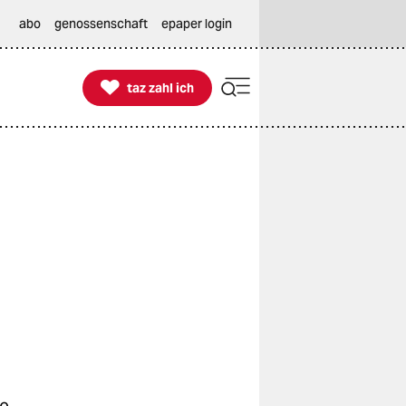
abo
genossenschaft
epaper login

taz zahl ich
taz zahl ich