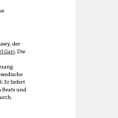
nal
awy, der
rl Gari
. Die
Gesang
chwedische
 Er liefert
n Beats und
durch.