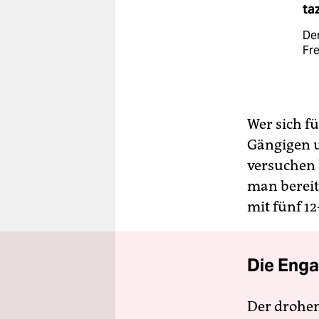
ta
De
Fre
Wer sich f
Gängigen u
versuchen 
man bereits
mit fünf 12
Die Enga
Der drohe