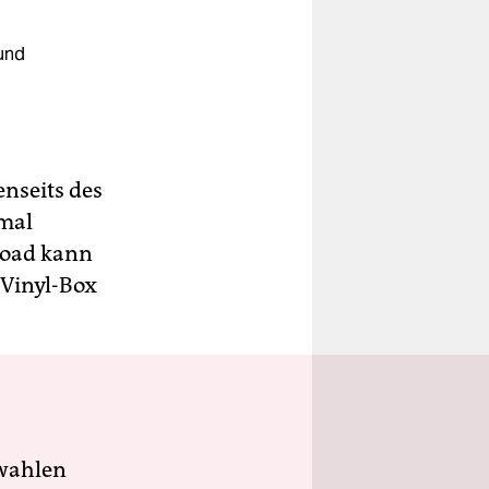
und
nseits des
 mal
nload kann
 Vinyl-Box
wahlen