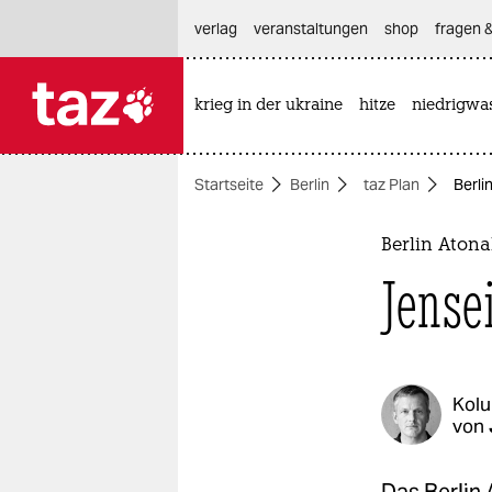
hautnavigation anspringen
hauptinhalt anspringen
footer anspringen
verlag
veranstaltungen
shop
fragen &
krieg in der ukraine
hitze
niedrigwa

taz zahl ich
taz zahl ich
Startseite
Berlin
taz Plan
Berli
themen
politik
Berlin Atona
Jense
öko
gesellschaft
kultur
Kol
von
sport