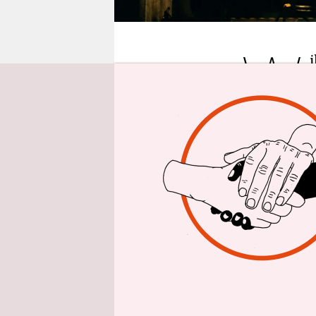
epaper login
W
Kraftwerks 
der Besuch
gehört dazu
2020 aus. 
dort in de
erschiene
von Musike