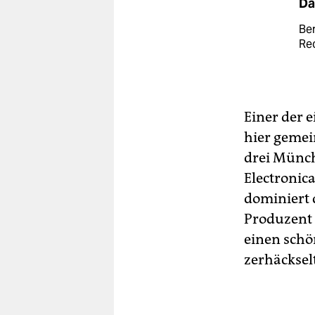
Da
Ber
Re
Einer der 
hier geme
drei Münch
Electronic
dominiert 
Produzent 
einen schö
zerhäcksel