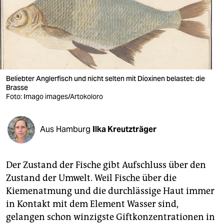
berlin
nord
wahrheit
verlag
Beliebter Anglerfisch und nicht selten mit Dioxinen belastet: die
Brasse
verlag
Foto: Imago images/Artokoloro
veranstaltungen
shop
Aus Hamburg
Ilka Kreutzträger
fragen & hilfe
Der Zustand der Fische gibt Aufschluss über den
unterstützen
Zustand der Umwelt. Weil Fische über die
abo
Kiemenatmung und die durchlässige Haut immer
in Kontakt mit dem Element Wasser sind,
genossenschaft
gelangen schon winzigste Giftkonzentrationen in