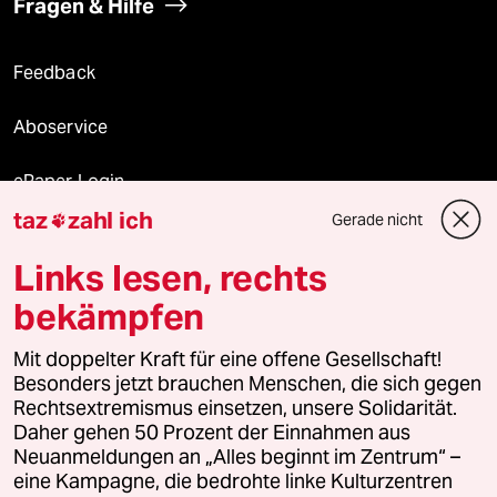
Fragen & Hilfe
Feedback
Aboservice
ePaper Login
taz
zahl ich
Gerade nicht

Downloads für Abonnierende
Links lesen, rechts
bekämpfen
© 2026 taz Verlags und Vertriebs GmbH
Mit doppelter Kraft für eine offene Gesellschaft!
Alle Rechte vorbehalten. Bei rechtlichen Fragen oder für Genehmigungen
wenden Sie sich bitte an
lizenzen@taz.de
Besonders jetzt brauchen Menschen, die sich gegen
Rechtsextremismus einsetzen, unsere Solidarität.
Daher gehen 50 Prozent der Einnahmen aus
Feedback
Redaktionsstatut
Kommune-Richtlinien
KI-
Neuanmeldungen an „Alles beginnt im Zentrum“ –
eine Kampagne, die bedrohte linke Kulturzentren
Leitlinie
Informant
Datenschutz
Impressum
AGB