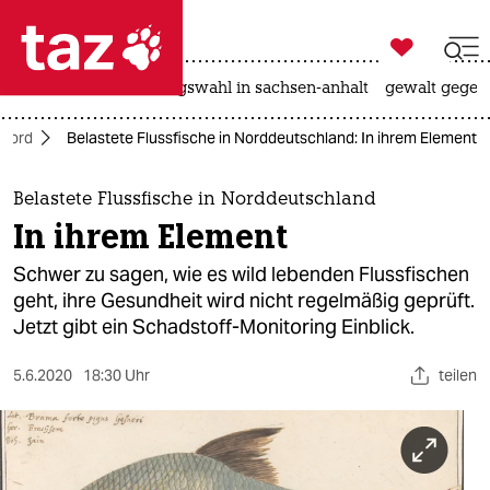

taz zahl ich
hitze
surfen
landtagswahl in sachsen-anhalt
gewalt gegen

taz zahl ich
Nord
Belastete Flussfische in Norddeutschland: In ihrem Element
taz zahl ich
themen
Belastete Flussfische in Norddeutschland
In ihrem Element
politik
Schwer zu sagen, wie es wild lebenden Flussfischen
öko
geht, ihre Gesundheit wird nicht regelmäßig geprüft.
Jetzt gibt ein Schadstoff-Monitoring Einblick.
gesellschaft
5.6.2020
18:30 Uhr
teilen
kultur
sport