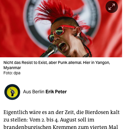
berlin
nord
wahrheit
verlag
verlag
veranstaltungen
Nicht das Resist to Exist, aber Punk allemal. Hier in Yangon,
Myanmar
Foto: dpa
shop
fragen & hilfe
Aus Berlin
Erik Peter
unterstützen
abo
Eigentlich wäre es an der Zeit, die Bierdosen kalt
genossenschaft
zu stellen: Vom 2. bis 4. August soll im
brandenburgischen Kremmen zum vierten Mal