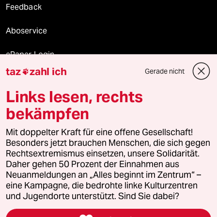
Feedback
Aboservice
ePaper Login
taz
zahl ich
Gerade nicht

Downloads für Abonnierende
Links lesen, rechts
bekämpfen
© 2026 taz Verlags und Vertriebs GmbH
Mit doppelter Kraft für eine offene Gesellschaft!
Alle Rechte vorbehalten. Bei rechtlichen Fragen oder für Genehmigungen
wenden Sie sich bitte an
lizenzen@taz.de
Besonders jetzt brauchen Menschen, die sich gegen
Rechtsextremismus einsetzen, unsere Solidarität.
Daher gehen 50 Prozent der Einnahmen aus
Feedback
Redaktionsstatut
Kommune-Richtlinien
KI-
Neuanmeldungen an „Alles beginnt im Zentrum“ –
eine Kampagne, die bedrohte linke Kulturzentren
Leitlinie
Informant
Datenschutz
Impressum
AGB
und Jugendorte unterstützt. Sind Sie dabei?
Seitenwende
Einwilligungen widerrufen (Ads)