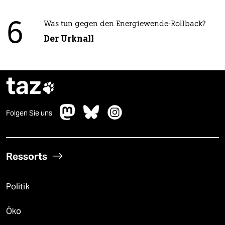
6
Was tun gegen den Energiewende-Rollback?
Der Urknall
taz

Folgen Sie uns
Ressorts
Politik
Öko