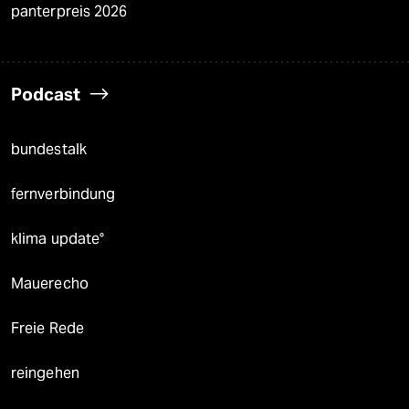
panterpreis 2026
Podcast
bundestalk
fernverbindung
klima update°
Mauerecho
Freie Rede
reingehen