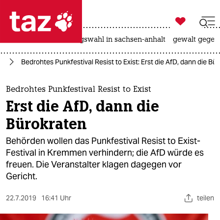

taz zahl ich
hitze
surfen
landtagswahl in sachsen-anhalt
gewalt gegen

taz zahl ich
in
Bedrohtes Punkfestival Resist to Exist: Erst die AfD, dann die Bü
taz zahl ich
themen
Bedrohtes Punkfestival Resist to Exist
Erst die AfD, dann die
politik
Bürokraten
öko
Behörden wollen das Punkfestival Resist to Exist-
Festival in Kremmen verhindern; die AfD würde es
gesellschaft
freuen. Die Veranstalter klagen dagegen vor
Gericht.
kultur
sport
22.7.2019
16:41 Uhr
teilen