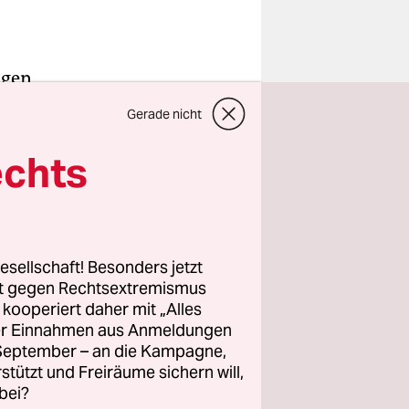
ngen
Gerade nicht
 vor dem
echts
aut Polizei
für zu
esellschaft! Besonders jetzt
rt gegen Rechtsextremismus
 am
z kooperiert daher mit „Alles
- und
ller Einnahmen aus Anmeldungen
nte
. September – an die Kampagne,
en Pegida“
rstützt und Freiräume sichern will,
bei?
r