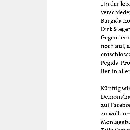
„In der let
verschiede
Bärgida noc
Dirk Stege
Gegendemons
noch auf, a
entschloss
Pegida-Pro
Berlin alle
Künftig wi
Demonstra
auf Facebo
zu wollen –
Montagaben