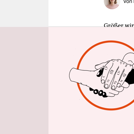
Von
epaper login
Größer wir
konnte off
versammel
Hauptbahnh
Demonstrat
bei etwa 5
hoch anges
Schon um 
Brandenbur
Islamfeind
Neonazis b
hatte auß