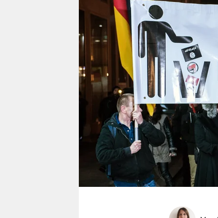
berlin
nord
wahrheit
verlag
verlag
veranstaltungen
shop
fragen & hilfe
unterstützen
abo
genossenschaft