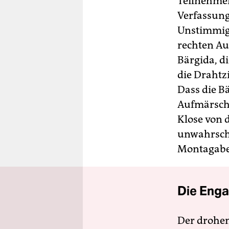
Teilnehmer
Verfassung
Unstimmigk
rechten Au
Bärgida, di
die Drahtz
Dass die B
Aufmärsche
Klose von 
unwahrsche
Montagabe
Die Enga
Der drohe