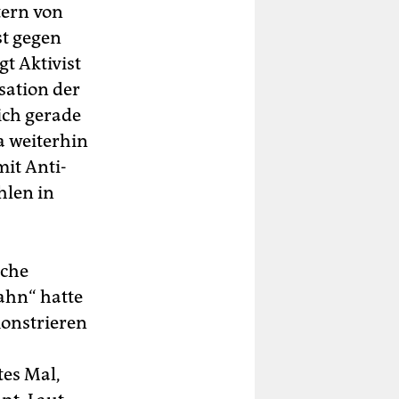
tern von
t gegen
gt Aktivist
sation der
ich gerade
a weiterhin
mit Anti-
hlen in
sche
ahn“ hatte
onstrieren
tes Mal,