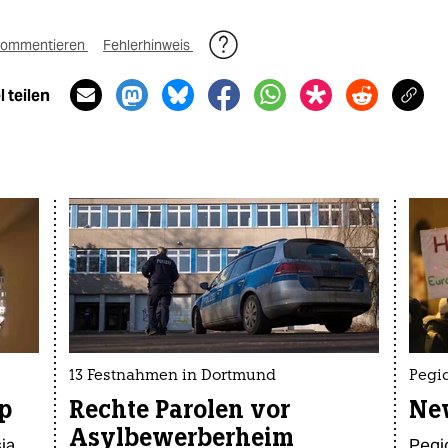
ommentieren
Fehlerhinweis
 teilen
13 Festnahmen in Dortmund
Pegi
p
Rechte Parolen vor
New
Asylbewerberheim
ia
Pegid