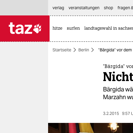
hautnavigation anspringen
hauptinhalt anspringen
footer anspringen
verlag
veranstaltungen
shop
fragen &
hitze
surfen
landtagswahl in sachse

taz zahl ich
taz zahl ich
Startseite
Berlin
"Bärgida" vor dem 
themen
politik
"Bärgida" vo
Nicht
öko
Bärgida wä
gesellschaft
Marzahn wu
kultur
3.2.2015
9:57 
sport