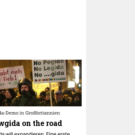
da-Demo in Großbritannien
gida on the road
a will expandieren. Eine erste