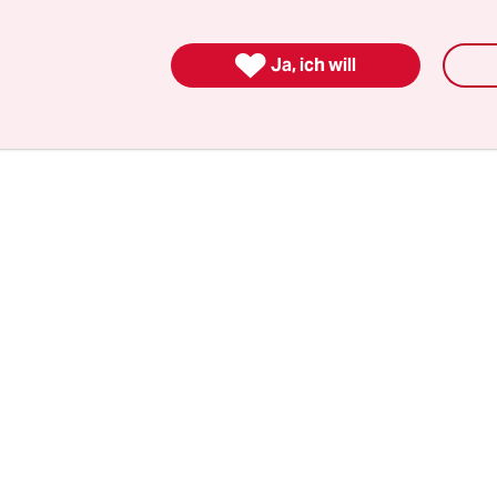
Universität zum Treffpunkt am Brandenburger 
.

Ja, ich will