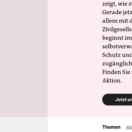
zeigt, wie
Gerade jet
allem mit d
Zivilgesell
beginnt im
selbstverw
Schutz und 
zugänglich
Finden Sie
Aktion.
Jetzt u
Themen
#B