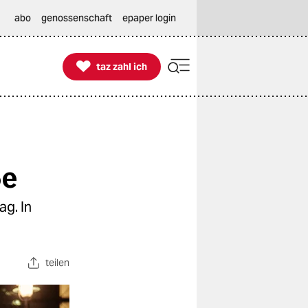
abo
genossenschaft
epaper login

taz zahl ich
taz zahl ich
ße
g. In
teilen