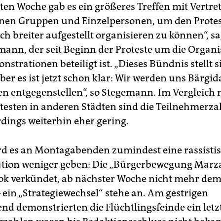
zten Woche gab es ein größeres Treffen mit Vertre
nen Gruppen und Einzelpersonen, um den Protes
h breiter aufgestellt organisieren zu können“, sa
mann, der seit Beginn der Proteste um die Organi
trationen beteiligt ist. „Dieses Bündnis stellt s
ber es ist jetzt schon klar: Wir werden uns Bärgid
en entgegenstellen“, so Stegemann. Im Vergleich 
testen in anderen Städten sind die Teilnehmerza
rdings weiterhin eher gering.
rd es an Montagabenden zumindest eine rassisti
tion weniger geben: Die „Bürgerbewegung Marz
ok verkündet, ab nächster Woche nicht mehr dem
 ein „Strategiewechsel“ stehe an. Am gestrigen
d demonstrierten die Flüchtlingsfeinde ein letz