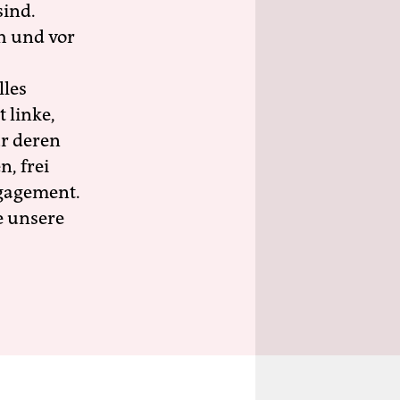
sind.
h und vor
lles
 linke,
ür deren
n, frei
ngagement.
e unsere