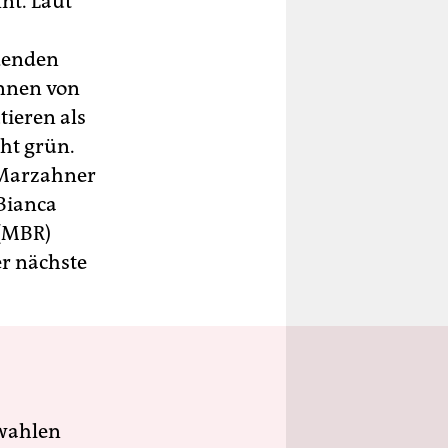
nt. Laut
ndenden
Innen von
tieren als
ht grün.
 Marzahner
 Bianca
 (MBR)
er nächste
wahlen