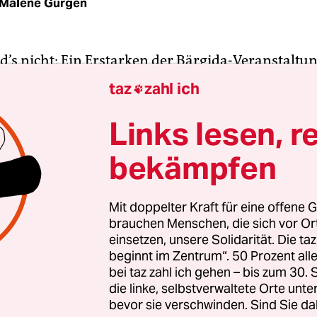
Malene Gürgen
d’s nicht: Ein Erstarken der Bärgida-Veranstaltu
enbar bisher verhindert werden. 85 Menschen
taz
zahl ich

ten sich am Montagabend zu Redaktionsschluss
of. Damit waren es deutlich weniger als bei der
Links lesen, r
ion in der letzten Woche, deren Teilnehmerzahl l
bekämpfen
50 lag – wobei viele Augenzeugen auch diese Zahl 
etzt hielten.
Mit doppelter Kraft für eine offene G
brauchen Menschen, die sich vor O
18 Uhr hatten sich etwa 600 DemonstrantInnen
einsetzen, unsere Solidarität. Die ta
ger Tor eingefunden, um gegen die Flüchtlings
beginnt im Zentrum“. 50 Prozent a
e von Bärgida, unter denen sich auch viele bekan
bei taz zahl ich gehen – bis zum 30
efinden, zu protestieren. Die Gruppe „Studis geg
die linke, selbstverwaltete Orte unte
bevor sie verschwinden. Sind Sie da
erdem eine Demonstration vom Hauptgebäude de