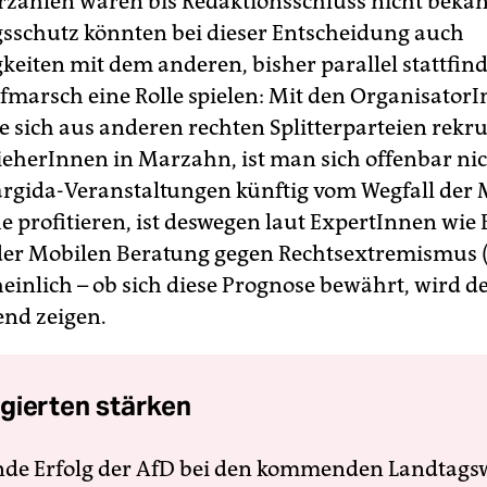
zahlen waren bis Redaktionsschluss nicht bekan
sschutz könnten bei dieser Entscheidung auch
eiten mit dem anderen, bisher parallel stattfi
fmarsch eine Rolle spielen: Mit den Organisator
e sich aus anderen rechten Splitterparteien rekru
ieherInnen in Marzahn, ist man sich offenbar nic
ärgida-Veranstaltungen künftig vom Wegfall der
 profitieren, ist deswegen laut ExpertInnen wie
der Mobilen Beratung gegen Rechtsextremismus
inlich – ob sich diese Prognose bewährt, wird d
nd zeigen.
gierten stärken
nde Erfolg der AfD bei den kommenden Landtags