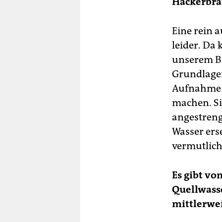
Hackerbra
Eine rein 
leider. Da
unserem Bu
Grundlagen
Aufnahme v
machen. Si
angestreng
Wasser ers
vermutlich
Es gibt vo
Quellwasse
mittlerwei