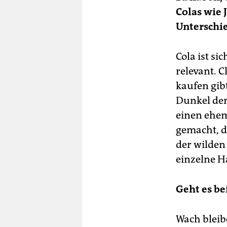
Colas wie 
Unterschi
Cola ist s
relevant. C
kaufen gibt
Dunkel der
einen ehem
gemacht, d
der wilden
einzelne H
Geht es b
Wach bleib