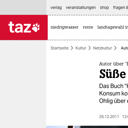
hautnavigation anspringen
hauptinhalt anspringen
footer anspringen
verlag
veranstaltungen
shop
fragen &
niedrigwasser
rente
landtagswahl i

taz zahl ich
taz zahl ich
Startseite
Kultur
Netzkultur
Aut
themen
politik
Autor über "
Süße
öko
Das Buch "
gesellschaft
Konsum kof
Ohlig über 
kultur
sport
26.12.2011
12: