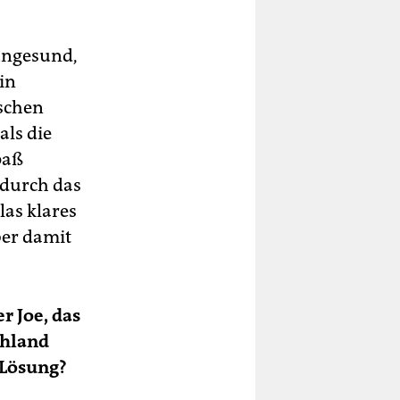
 ungesund,
in
schen
als die
paß
 durch das
as klares
ber damit
r Joe, das
chland
 Lösung?