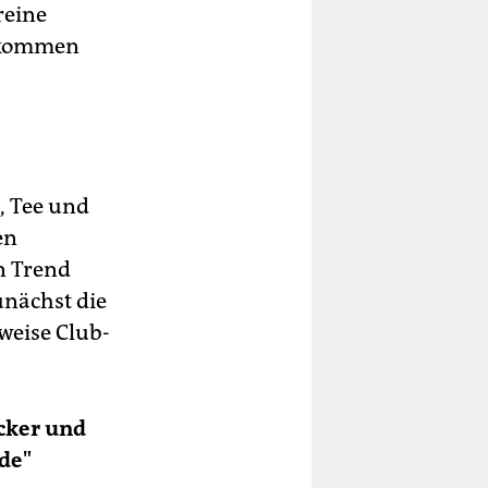
reine
 kommen
a, Tee und
en
n Trend
nächst die
sweise Club-
cker und
nde"