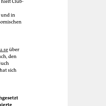
hielt Club-
 und in
nomischen
u.se
über
uch, den
Buch
hat sich
chgesetzt
nierte