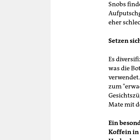
Snobs finde
Aufputsch
eher schle
Setzen sic
Es diversif
was die Bo
verwendet.
zum "erwac
Gesichtszüg
Mate mit d
Ein besond
Koffein in