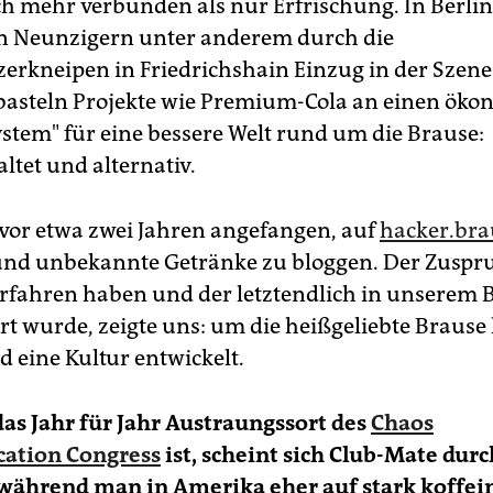
h mehr verbunden als nur Erfrischung. In Berlin 
n Neunzigern unter anderem durch die
erkneipen in Friedrichshain Einzug in der Szene
asteln Projekte wie Premium-Cola an einen öko
ystem" für eine bessere Welt rund um die Brause:
ltet und alternativ.
vor etwa zwei Jahren angefangen, auf
hacker.bra
nd unbekannte Getränke zu bloggen. Der Zuspr
erfahren haben und der letztendlich in unserem 
t wurde, zeigte uns: um die heißgeliebte Brause 
d eine Kultur entwickelt.
 das Jahr für Jahr Austraungssort des
Chaos
ation Congress
ist, scheint sich Club-Mate dur
während man in Amerika eher auf stark koffei