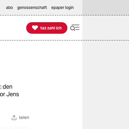
abo
genossenschaft
epaper login

taz zahl ich
taz zahl ich
: den
or Jens
teilen