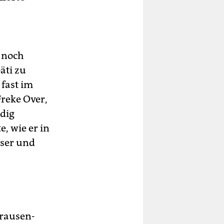
r noch
äti zu
 fast im
Freke Over,
ndig
, wie er in
user und
brausen-