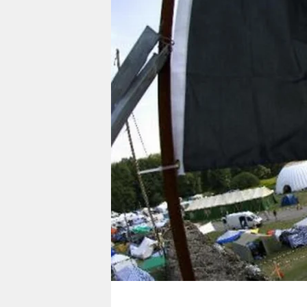
berlin
nord
wahrheit
verlag
verlag
veranstaltungen
shop
fragen & hilfe
unterstützen
abo
genossenschaft