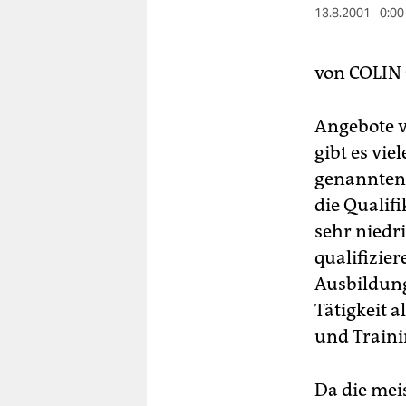
berlin
13.8.2001
0:00
nord
von
COLIN
wahrheit
verlag
Angebote v
gibt es vie
verlag
genannten 
veranstaltungen
die Qualif
sehr niedr
shop
qualifizier
fragen & hilfe
Ausbildung
unterstützen
Tätigkeit 
und Traini
abo
genossenschaft
Da die mei