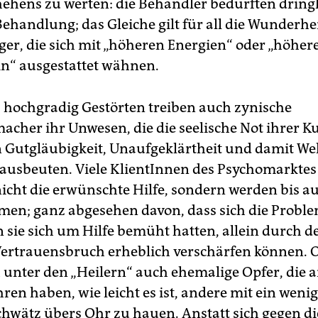
hens zu werten: die Behandler bedürften dringl
Behandlung; das Gleiche gilt für all die Wunderhe
er, die sich mit „höheren Energien“ oder „höhe
n“ ausgestattet wähnen.
s hochgradig Gestörten treiben auch zynische
acher ihr Unwesen, die die seelische Not ihrer K
 Gutgläubigkeit, Unaufgeklärtheit und damit Weh
ausbeuten. Viele KlientInnen des Psychomarktes
nicht die erwünschte Hilfe, sondern werden bis 
n; ganz abgesehen davon, dass sich die Proble
 sie sich um Hilfe bemüht hatten, allein durch d
ertrauensbruch erheblich verschärfen können. 
h unter den „Heilern“ auch ehemalige Opfer, die a
hren haben, wie leicht es ist, andere mit ein wenig
hwätz übers Ohr zu hauen. Anstatt sich gegen di