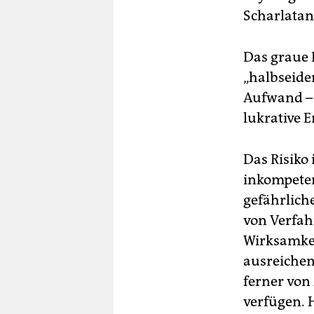
Scharlatan
Das graue 
„halbseide
Aufwand – 
lukrative 
Das Risiko
inkompeten
gefährliche
von Verfah
Wirksamke
ausreichen
ferner von
verfügen. H