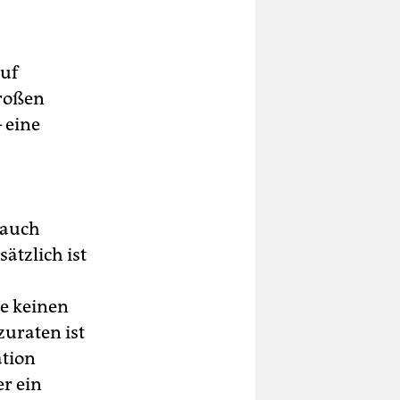
auf
großen
 eine
 auch
ätzlich ist
e keinen
uraten ist
ation
er ein