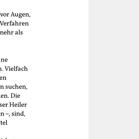
h vor Augen,
 Verfahren
mehr als
hne
. Vielfach
ien
n suchen,
en. Die
ser Heiler
 –, sind,
tel