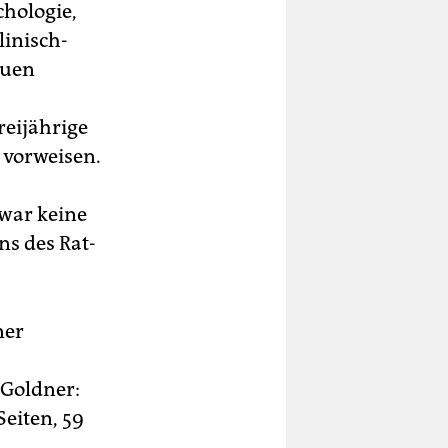
hologie,
linisch-
euen
eijährige
 vorweisen.
war keine
ns des Rat-
ner
 Goldner:
Seiten, 59