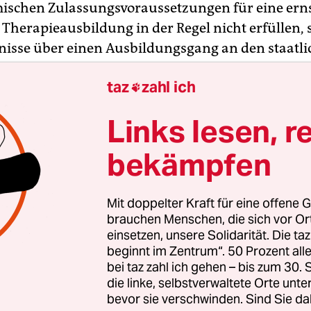
ischen Zulassungsvoraussetzungen für eine erns
herapieausbildung in der Regel nicht erfüllen, 
nisse über einen Ausbildungsgang an den staatli
n noch anerkannten Heilpraktikerschulen oder 
taz
zahl ich
he „Kurse“ auf dem freien Psychomarkt.

Links lesen, r
en von Einrichtungen quer durch die Republik fi
nge, Tagesseminare, Wochenendkurse jedweder S
bekämpfen
sen meist mit prunkvollen Zertifikaten und Urk
hung beeindruckender Berufsbezeichnungen wie
Mit doppelter Kraft für eine offene G
er, Beratender Schriftpsychologe, Zertifizierter
brauchen Menschen, die sich vor O
ionsanalytiker und dergleichen mehr. Es gibt Kur
einsetzen, unsere Solidarität. Die ta
eines einzigen Wochenendes in einem komplette
beginnt im Zentrum“. 50 Prozent a
bei taz zahl ich gehen – bis zum 30
schen Verfahren zu qualifizieren vorgeben. Und s
die linke, selbstverwaltete Orte unte
 Heilpraktikerschule schrumpft ins Lächerliche, 
bevor sie verschwinden. Sind Sie da
erungen für eine ernst zu nehmende Qualifikati