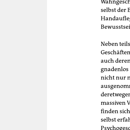
Wahngesche
selbst der 
Handaufleg
Bewusstsei
Neben teil
Geschäftem
auch deren
gnadenlos 
nicht nur 
ausgenomme
deretwegen
massiven V
finden sic
selbst erfa
Psychogesc