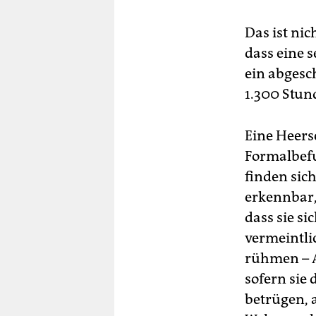
Das ist nic
dass eine 
ein abgesc
1.300 Stund
Eine Heers
Formalbefu
finden sich
erkennbar,
dass sie s
vermeintli
rühmen – A
sofern sie 
betrügen, 