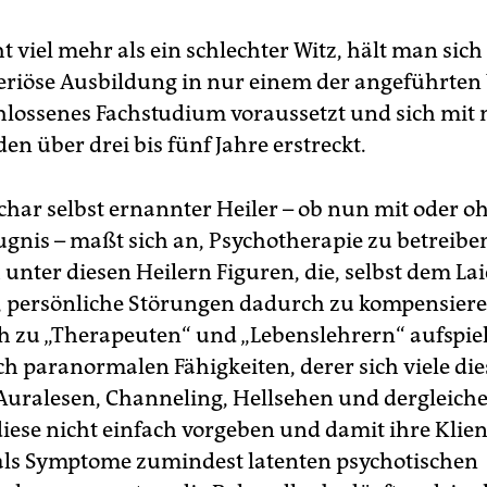
ht viel mehr als ein schlechter Witz, hält man sic
seriöse Ausbildung in nur einem der angeführten
hlossenes Fachstudium voraussetzt und sich mit 
en über drei bis fünf Jahre erstreckt.
char selbst ernannter Heiler – ob nun mit oder o
gnis – maßt sich an, Psychotherapie zu betreiben
 unter diesen Heilern Figuren, die, selbst dem La
 persönliche Störungen dadurch zu kompensiere
ich zu „Therapeuten“ und „Lebenslehrern“ aufspiel
ch paranormalen Fähigkeiten, derer sich viele die
uralesen, Channeling, Hellsehen und dergleichen
diese nicht einfach vorgeben und damit ihre Klien
als Symptome zumindest latenten psychotischen