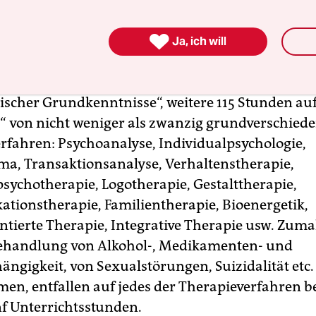

eit größte Einrichtung ihrer Art bietet beispiels
Ja, ich will
sbildung zum Psychotherapeuten – Vorbildung 
h – in 332 Stunden an. 115 Stunden fallen auf die
ischer Grundkenntnisse“, weitere 115 Stunden auf
“ von nicht weniger als zwanzig grundverschied
rfahren: Psychoanalyse, Individualpsychologie,
a, Transaktionsanalyse, Verhaltenstherapie,
sychotherapie, Logotherapie, Gestalttherapie,
ionstherapie, Familientherapie, Bioenergetik,
ntierte Therapie, Integrative Therapie usw. Zuma
Behandlung von Alkohol-, Medikamenten- und
ngigkeit, von Sexualstörungen, Suizidalität etc.
n, entfallen auf jedes der Therapieverfahren be
nf Unterrichtsstunden.