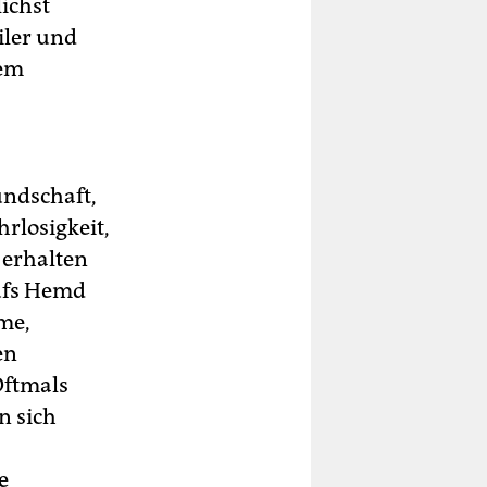
ichst
iler und
rem
undschaft,
rlosigkeit,
 erhalten
aufs Hemd
me,
en
Oftmals
n sich
e