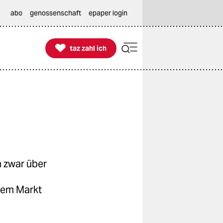
abo
genossenschaft
epaper login

taz zahl ich
taz zahl ich
n zwar über
dem Markt