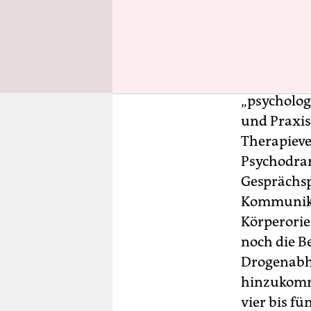
Die bundesw
Komplettau
erforderlic
„psycholog
und Praxis
Therapieve
Psychodram
Gesprächsp
Kommunikat
Körperorie
noch die 
Drogenabhä
hinzukomme
vier bis fü