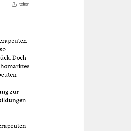
teilen
herapeuten
 so
lück. Doch
ychomarktes
apeuten
ung zur
sbildungen
herapeuten