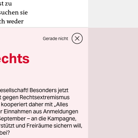
t zu
suchen sie
ch weder
über
Gerade nicht
echts
nden sich
orte,
unden sowie
 Diplom-
esellschaft! Besonders jetzt
rt gegen Rechtsextremismus
se, die
z kooperiert daher mit „Alles
n
ller Einnahmen aus Anmeldungen
. September – an die Kampagne,
elbst die
rstützt und Freiräume sichern will,
gemessen an
bei?
on.