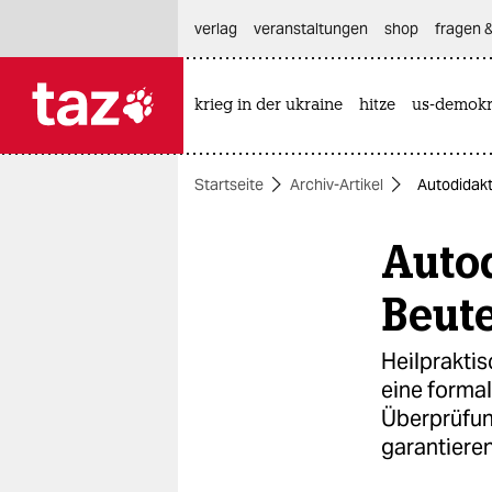
hautnavigation anspringen
hauptinhalt anspringen
footer anspringen
verlag
veranstaltungen
shop
fragen &
krieg in der ukraine
hitze
us-demokr

taz zahl ich
taz zahl ich
Startseite
Archiv-Artikel
Autodidak
themen
Auto
politik
öko
Beut
gesellschaft
Heilprakti
eine formal
kultur
Überprüfun
sport
garantiere