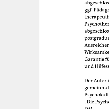
abgeschlos
ggf. Pädag
therapeuti
Psychother
abgeschlos
postgradua
Ausreichen
Wirksamkei
Garantie fü
und Hilfes
Der Autor i
gemeinnütz
Psychokult
„Die Psycho
DM