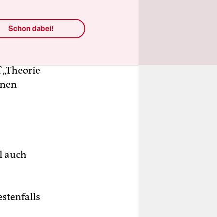
weise eine
Schon dabei!
nicht
 Vermittlung
 „Theorie
enen
l auch
stenfalls