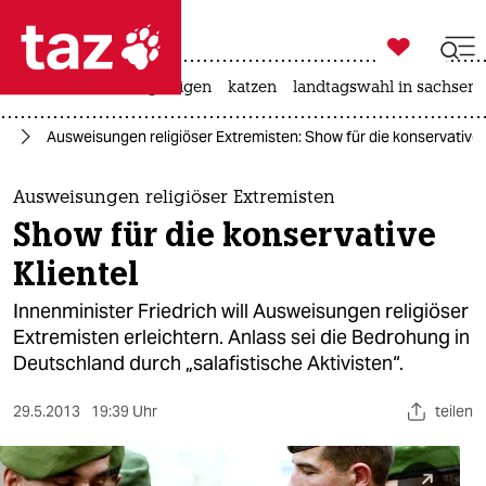

taz zahl ich
ceuta
hitze
bergsteigen
katzen
landtagswahl in sachsen-

taz zahl ich
nd
Ausweisungen religiöser Extremisten: Show für die konservative 
taz zahl ich
themen
Ausweisungen religiöser Extremisten
Show für die konservative
politik
Klientel
öko
Innenminister Friedrich will Ausweisungen religiöser
Extremisten erleichtern. Anlass sei die Bedrohung in
gesellschaft
Deutschland durch „salafistische Aktivisten“.
kultur
29.5.2013
19:39 Uhr
teilen
sport