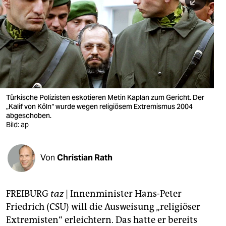
berlin
nord
wahrheit
verlag
verlag
Türkische Polizisten eskotieren Metin Kaplan zum Gericht. Der
„Kalif von Köln“ wurde wegen religiösem Extremismus 2004
veranstaltungen
abgeschoben.
Bild: ap
shop
fragen & hilfe
Von
Christian Rath
unterstützen
abo
FREIBURG
taz
| Innenminister Hans-Peter
Friedrich (CSU) will die Ausweisung „religiöser
genossenschaft
Extremisten“ erleichtern. Das hatte er bereits