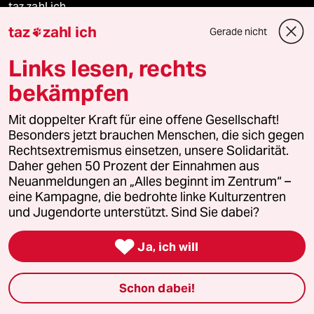
taz zahl ich
taz
zahl ich
Gerade nicht

recherchefonds ausland
Links lesen, rechts
panterstiftung
bekämpfen
panterpreis 2026
Mit doppelter Kraft für eine offene Gesellschaft!
Besonders jetzt brauchen Menschen, die sich gegen
Rechtsextremismus einsetzen, unsere Solidarität.
Daher gehen 50 Prozent der Einnahmen aus
Podcast
Neuanmeldungen an „Alles beginnt im Zentrum“ –
eine Kampagne, die bedrohte linke Kulturzentren
und Jugendorte unterstützt. Sind Sie dabei?
bundestalk

Ja, ich will
fernverbindung
klima update°
Schon dabei!