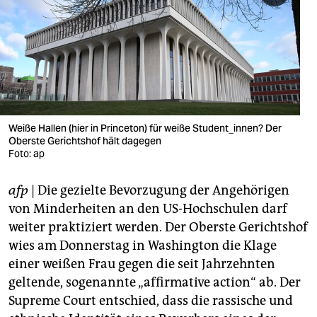
berlin
nord
wahrheit
verlag
verlag
Weiße Hallen (hier in Princeton) für weiße Student_innen? Der
Oberste Gerichtshof hält dagegen
veranstaltungen
Foto: ap
shop
afp
| Die gezielte Bevorzugung der Angehörigen
fragen & hilfe
von Minderheiten an den US-Hochschulen darf
weiter praktiziert werden. Der Oberste Gerichtshof
unterstützen
wies am Donnerstag in Washington die Klage
einer weißen Frau gegen die seit Jahrzehnten
abo
geltende, sogenannte „affirmative action“ ab. Der
genossenschaft
Supreme Court entschied, dass die rassische und