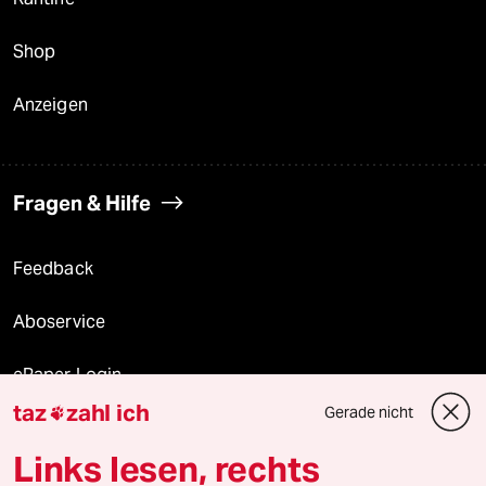
Shop
Anzeigen
Fragen & Hilfe
Feedback
Aboservice
ePaper Login
taz
zahl ich
Gerade nicht

Downloads für Abonnierende
Links lesen, rechts