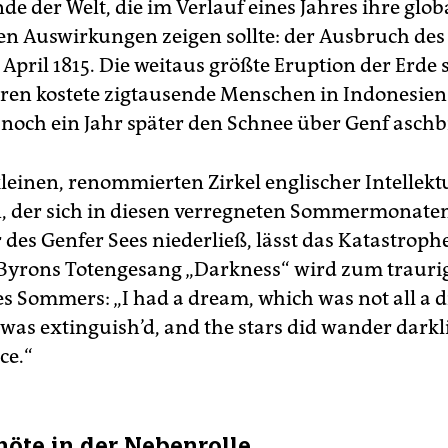
e der Welt, die im Verlauf eines Jahres ihre glob
en Auswirkungen zeigen sollte: der Ausbruch de
 April 1815. Die weitaus größte Eruption der Erde 
ren kostete zigtausende Menschen in Indonesien
 noch ein Jahr später den Schnee über Genf asch
leinen, renommierten Zirkel englischer Intellekt
, der sich in diesen verregneten Sommermonate
 des Genfer Sees niederließ, lässt das Katastrop
. Byrons Totengesang „Darkness“ wird zum trauri
s Sommers: „I had a dream, which was not all a 
was extinguish’d, and the stars did wander darkl
ce.“
öte in der Nebenrolle