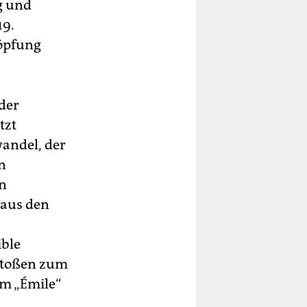
g und
19.
höpfung
der
tzt
wandel, der
n
en
 aus den
ible
estoßen zum
um „Émile“