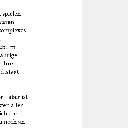
, spielen
 waren
 komplexes
n
eb. Im
jährige
 ihre
dtstaat
 – aber ist
ten aller
ch die
u noch an