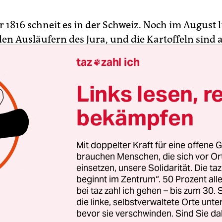
1816 schneit es in der Schweiz. Noch im August l
en Ausläufern des Jura, und die Kartoffeln sind a
Walnüssen geschrumpft. Die Landbevölkerung in
taz
zahl ich

pa leidet unter einer extremen Hungersnot, und 
itsrate steigt rapide.
Links lesen, r
bekämpfen
Jahr eins nach dem Wiener Kongress soll sich als
 die Annalen der frisch restaurierten Königreic
r einschreiben, und in der Schweiz herrscht ein
Mit doppelter Kraft für eine offene G
er Ausnahmezustand, der alle langfristigen Zykl
brauchen Menschen, die sich vor O
einsetzen, unsere Solidarität. Die ta
tigen Entscheidungsprozesse zu durchkreuzen sch
beginnt im Zentrum“. 50 Prozent a
die Rhône treten mitten im Sommer über die Ufe
bei taz zahl ich gehen – bis zum 30
tehen unter Wasser, und nur die Apokalytiker fei
die linke, selbstverwaltete Orte unte
gelegten Manifesten fröhliche Konjunktur.
bevor sie verschwinden. Sind Sie da