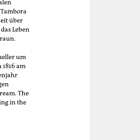
alen
s Tambora
seit über
 das Leben
braun.
ueller um
n 1816 am
henjahr
gen
dream. The
ing in the