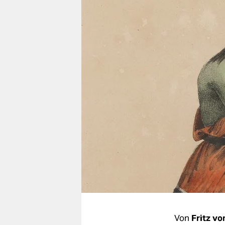
berlin
nord
wahrheit
verlag
verlag
veranstaltungen
shop
fragen & hilfe
unterstützen
abo
genossenschaft
Von
Fritz vo