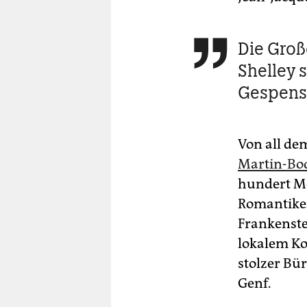
Die Groß

Shelley s
Gespens
Von all de
Martin-Bo
hundert Me
Romantiker 
Frankenste
lokalem Kol
stolzer Bü
Genf.