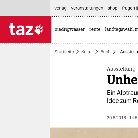
hautnavigation anspringen
hauptinhalt anspringen
footer anspringen
verlag
veranstaltungen
shop
fragen &
niedrigwasser
rente
landtagswahl i

taz zahl ich
taz zahl ich
Startseite
Kultur
Buch
Ausstell
themen
politik
Ausstellung
Unhe
öko
Ein Albtra
gesellschaft
Idee zum R
kultur
30.6.2016
14:5
sport