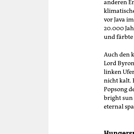
anderen End
klimatisch
vor Java im
20.000 Jah
und färbte
Auch den k
Lord Byron
linken Ufer
nicht kalt
Popsong de
bright sun 
eternal spa
Hungersn