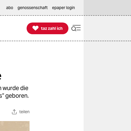
abo
genossenschaft
epaper login

taz zahl ich
taz zahl ich
e
n wurde die
“ geboren.
teilen