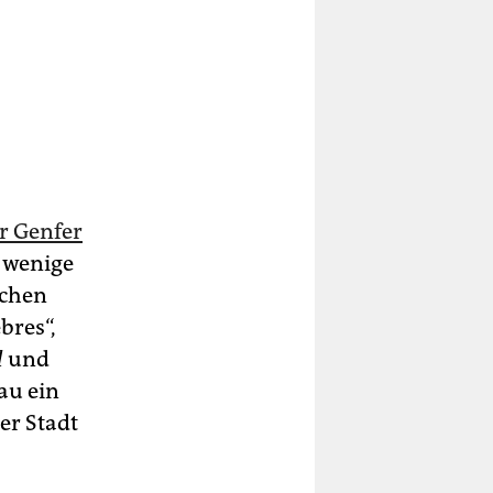
er Genfer
r wenige
schen
bres“,
l
und
au ein
er Stadt