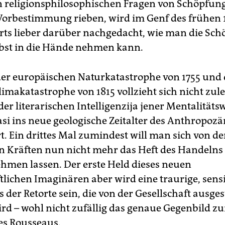
 religionsphilosophischen Fragen von Schöpfun
 Vorbestimmung rieben, wird im Genf des frühen 
ts lieber darüber nachgedacht, wie man die Sc
lbst in die Hände nehmen kann.
er europäischen Naturkatastrophe von 1755 und 
imakatastrophe von 1815 vollzieht sich nicht zule
er literarischen Intelligenzija jener Mentalitäts
si ins neue geologische Zeitalter des Anthropozä
t. Ein drittes Mal zumindest will man sich von d
en Kräften nun nicht mehr das Heft des Handelns
men lassen. Der erste Held dieses neuen
ftlichen Imaginären aber wird eine traurige, sens
s der Retorte sein, die von der Gesellschaft ausg
rd – wohl nicht zufällig das genaue Gegenbild z
es Rousseaus.