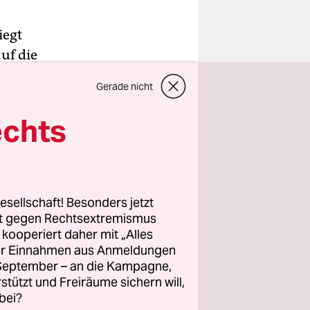
iegt
uf die
 Süd- und
Gerade nicht
die
echts
 „Jahr ohne
he und
esellschaft! Besonders jetzt
en und
rt gegen Rechtsextremismus
z kooperiert daher mit „Alles
eint. Der
ller Einnahmen aus Anmeldungen
r, ganze
. September – an die Kampagne,
ern mit
rstützt und Freiräume sichern will,
bei?