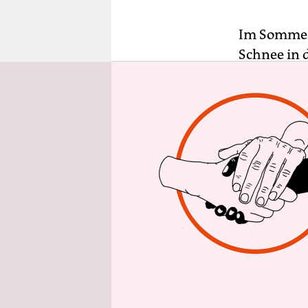
epaper login
Im Sommer 
Schnee in d
Größe von 
Mitteleuro
Sterblichke
Europa im 
Sommer“ in
Herzogtüme
klimatisch
mittelfris
Rhein und 
Regionen s
frisch auf