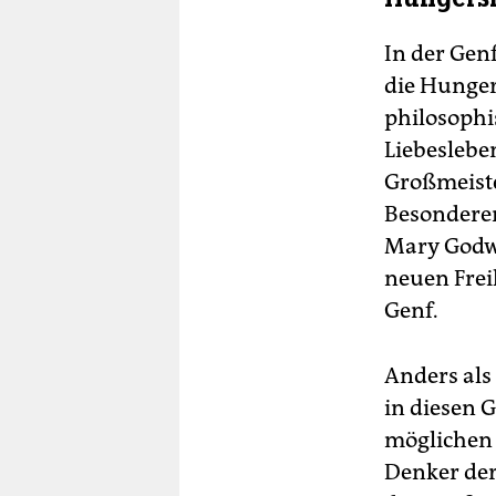
In der Genf
die Hunger
philosophi
Liebeslebe
Großmeiste
Besonderen
Mary Godwi
neuen Frei
Genf.
Anders als
in diesen 
möglichen 
Denker der