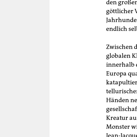
den großen
göttlicher
Jahrhunder
endlich se
Zwischen d
globalen Kl
innerhalb d
Europa qua
katapultier
tellurisch
Händen neh
gesellscha
Kreatur au
Monster wi
Jean-Jacqu