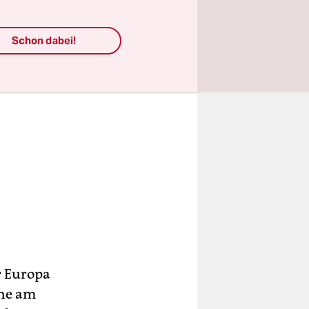
Schon dabei!
r Europa
phe am