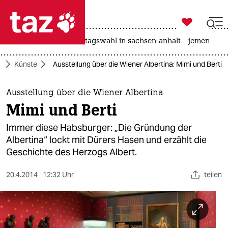

taz zahl ich
drohnen
rente
landtagswahl in sachsen-anhalt
jemen

taz zahl ich
r
Künste
Ausstellung über die Wiener Albertina: Mimi und Berti
taz zahl ich
themen
Ausstellung über die Wiener Albertina
Mimi und Berti
politik
Immer diese Habsburger: „Die Gründung der
öko
Albertina“ lockt mit Dürers Hasen und erzählt die
Geschichte des Herzogs Albert.
gesellschaft
20.4.2014
12:32 Uhr
teilen
kultur
sport