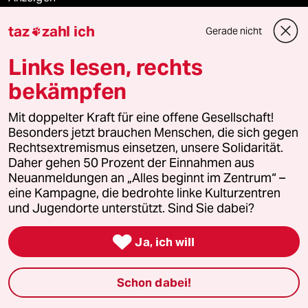
taz
zahl ich
Gerade nicht

Fragen & Hilfe
Links lesen, rechts
bekämpfen
Feedback
Mit doppelter Kraft für eine offene Gesellschaft!
Besonders jetzt brauchen Menschen, die sich gegen
Aboservice
Rechtsextremismus einsetzen, unsere Solidarität.
Daher gehen 50 Prozent der Einnahmen aus
ePaper Login
Neuanmeldungen an „Alles beginnt im Zentrum“ –
eine Kampagne, die bedrohte linke Kulturzentren
Downloads für Abonnierende
und Jugendorte unterstützt. Sind Sie dabei?

Ja, ich will
© 2026 taz Verlags und Vertriebs GmbH
Alle Rechte vorbehalten. Bei rechtlichen Fragen oder für Genehmigungen
Schon dabei!
wenden Sie sich bitte an
lizenzen@taz.de