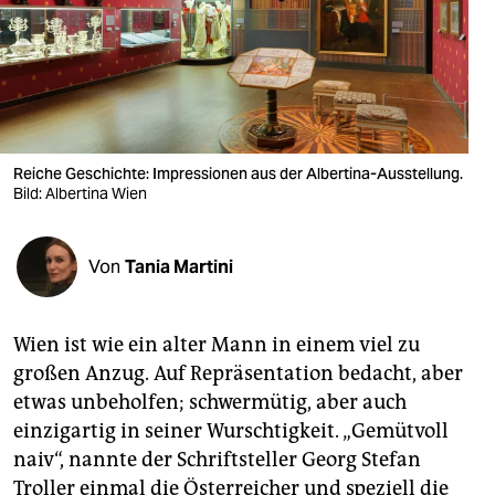
berlin
nord
wahrheit
verlag
Reiche Geschichte: Impressionen aus der Albertina-Ausstellung.
verlag
Bild: Albertina Wien
veranstaltungen
Von
Tania Martini
shop
fragen & hilfe
Wien ist wie ein alter Mann in einem viel zu
unterstützen
großen Anzug. Auf Repräsentation bedacht, aber
etwas unbeholfen; schwermütig, aber auch
abo
einzigartig in seiner Wurschtigkeit. „Gemütvoll
genossenschaft
naiv“, nannte der Schriftsteller Georg Stefan
Troller einmal die Österreicher und speziell die