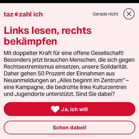
Podcast
taz
zahl ich
Gerade nicht

bundestalk
Links lesen, rechts
bekämpfen
fernverbindung
Mit doppelter Kraft für eine offene Gesellschaft!
klima update°
Besonders jetzt brauchen Menschen, die sich gegen
Rechtsextremismus einsetzen, unsere Solidarität.
Mauerecho
Daher gehen 50 Prozent der Einnahmen aus
Neuanmeldungen an „Alles beginnt im Zentrum“ –
eine Kampagne, die bedrohte linke Kulturzentren
Freie Rede
und Jugendorte unterstützt. Sind Sie dabei?
reingehen

Ja, ich will
Schon dabei!
Newsletter