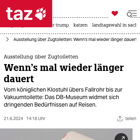

taz zahl ich
bergsteigen
usa unter trump
katzen
landtagswahl in sachs

taz zahl ich
se
Ausstellung über Zugtoiletten: Wenn's mal wieder länger dauert
taz zahl ich
themen
Ausstellung über Zugtoiletten
Wenn's mal wieder länger
politik
dauert
öko
Vom königlichen Klostuhl übers Fallrohr bis zur
Vakuumtoilette: Das DB-Museum widmet sich
gesellschaft
dringenden Bedürfnissen auf Reisen.
kultur
21.6.2024
14:16 Uhr
teilen
sport