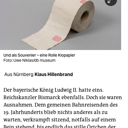
berlin
nord
wahrheit
verlag
verlag
Und als Souvenier – eine Rolle Klopapier
Foto: Uwe Niklas/db museum
veranstaltungen
shop
Aus Nürnberg
Klaus Hillenbrand
fragen & hilfe
Der bayerische König Ludwig II. hatte eins.
unterstützen
Reichskanzler Bismarck ebenfalls. Doch sie waren
Ausnahmen. Dem gemeinen Bahnreisenden des
abo
19. Jahrhunderts blieb nichts anderes als zu
genossenschaft
warten, verkrampft sitzend, notfalls auf einem
Bein stehend, bis endlich das stille Örtchen der