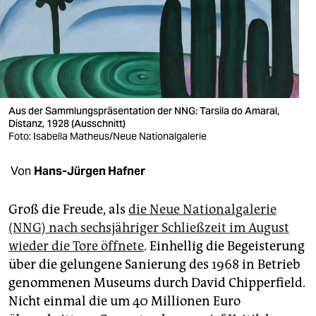
berlin
nord
wahrheit
verlag
Aus der Sammlungspräsentation der NNG: Tarsila do Amaral,
verlag
Distanz, 1928 (Ausschnitt)
Foto: Isabella Matheus/Neue Nationalgalerie
veranstaltungen
Von
Hans-Jürgen Hafner
shop
fragen & hilfe
Groß die Freude, als
die Neue Nationalgalerie
(NNG) nach sechsjähriger Schließzeit im August
unterstützen
wieder die Tore öffnete
. Einhellig die Begeisterung
abo
über die gelungene Sanierung des 1968 in Betrieb
genommenen Museums durch David Chipperfield.
genossenschaft
Nicht einmal die um 40 Millionen Euro