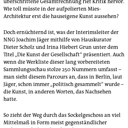
epaper login
überschrittene Gesamtrechnung rief Kritik hervor.
Wie toll müsste in der aufpolierten Mies-
Architektur erst die hauseigene Kunst aussehen?
Doch ernüchternd ist, was der Interimsleiter der
NNG Joachim Jäger mithilfe von Hauskurator
Dieter Scholz und Irina Hiebert Grun unter dem
Titel „Die Kunst der Gesellschaft“ präsentiert. Auch
wenn die Werkliste dieser lang vorbereiteten
Sammlungsschau stolze 250 Nummern umfasst –
man sieht diesem Parcours an, dass in Berlin, laut
Jäger, schon immer „politisch gesammelt“ wurde –
die Kunst, in anderen Worten, das Nachsehen
hatte.
So zieht der Weg durch das Sockelgeschoss an viel
Mittelmaß in Form meist gegenständlicher