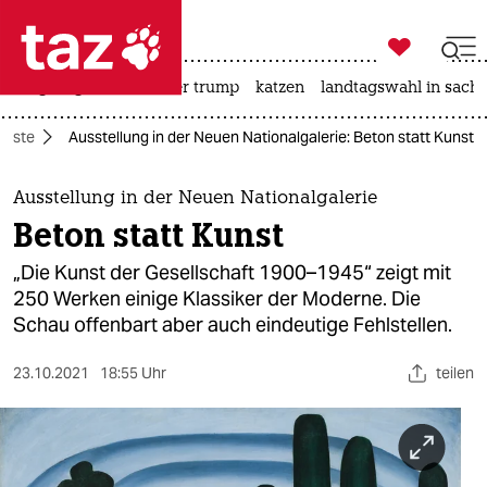

taz zahl ich
bergsteigen
usa unter trump
katzen
landtagswahl in sachs

taz zahl ich
ünste
Ausstellung in der Neuen Nationalgalerie: Beton statt Kunst
taz zahl ich
themen
Ausstellung in der Neuen Nationalgalerie
Beton statt Kunst
politik
„Die Kunst der Gesellschaft 1900–1945“ zeigt mit
öko
250 Werken einige Klassiker der Moderne. Die
Schau offenbart aber auch eindeutige Fehlstellen.
gesellschaft
23.10.2021
18:55 Uhr
teilen
kultur
sport