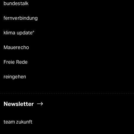
bundestalk
fernverbindung
klima update°
Mauerecho
Freie Rede
reingehen
Newsletter
team zukunft