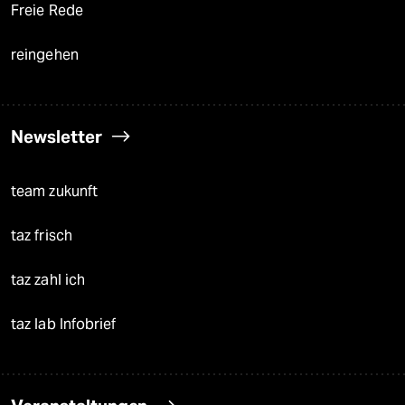
Freie Rede
reingehen
Newsletter
team zukunft
taz frisch
taz zahl ich
taz lab Infobrief