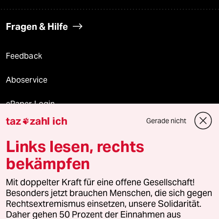
Fragen & Hilfe
Feedback
Aboservice
ePaper Login
taz
zahl ich
Gerade nicht

Downloads für Abonnierende
Links lesen, rechts
bekämpfen
© 2026 taz Verlags und Vertriebs GmbH
Mit doppelter Kraft für eine offene Gesellschaft!
Alle Rechte vorbehalten. Bei rechtlichen Fragen oder für Genehmigungen
wenden Sie sich bitte an
lizenzen@taz.de
Besonders jetzt brauchen Menschen, die sich gegen
Rechtsextremismus einsetzen, unsere Solidarität.
Daher gehen 50 Prozent der Einnahmen aus
Feedback
Redaktionsstatut
Kommune-Richtlinien
KI-