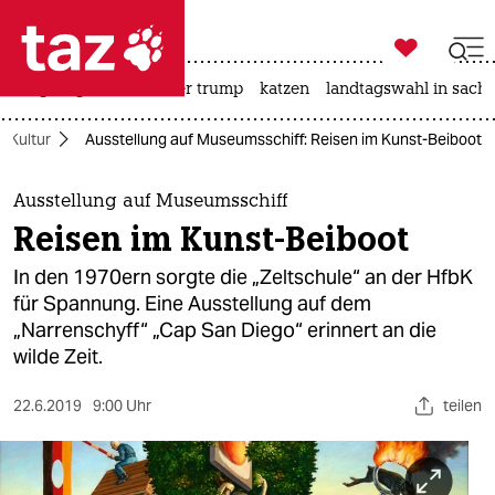

taz zahl ich
bergsteigen
usa unter trump
katzen
landtagswahl in sachs

taz zahl ich
Kultur
Ausstellung auf Museumsschiff: Reisen im Kunst-Beiboot
taz zahl ich
themen
Ausstellung auf Museumsschiff
Reisen im Kunst-Beiboot
politik
In den 1970ern sorgte die „Zeltschule“ an der HfbK
öko
für Spannung. Eine Ausstellung auf dem
„Narrenschyff“ „Cap San Diego“ erinnert an die
gesellschaft
wilde Zeit.
kultur
22.6.2019
9:00 Uhr
teilen
sport