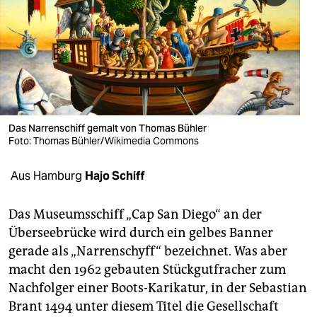
berlin
nord
wahrheit
verlag
verlag
Das Narrenschiff gemalt von Thomas Bühler
Foto: Thomas Bühler/Wikimedia Commons
veranstaltungen
Aus Hamburg
Hajo Schiff
shop
fragen & hilfe
Das Museumsschiff „Cap San Diego“ an der
Überseebrücke wird durch ein gelbes Banner
unterstützen
gerade als „Narrenschyff“ bezeichnet. Was aber
abo
macht den 1962 gebauten Stückgutfracher zum
Nachfolger einer Boots-Karikatur, in der Sebastian
genossenschaft
Brant 1494 unter diesem Titel die Gesellschaft