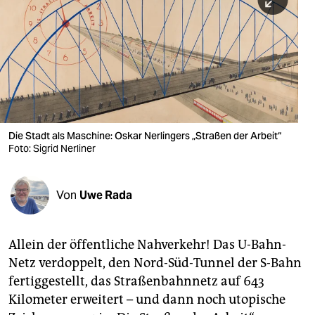
berlin
nord
wahrheit
verlag
verlag
Die Stadt als Maschine: Oskar Nerlingers „Straßen der Arbeit“
Foto: Sigrid Nerliner
veranstaltungen
shop
Von
Uwe Rada
fragen & hilfe
unterstützen
Allein der öffentliche Nahverkehr! Das U-Bahn-
Netz verdoppelt, den Nord-Süd-Tunnel der S-Bahn
abo
fertiggestellt, das Straßenbahnnetz auf 643
genossenschaft
Kilometer erweitert – und dann noch utopische