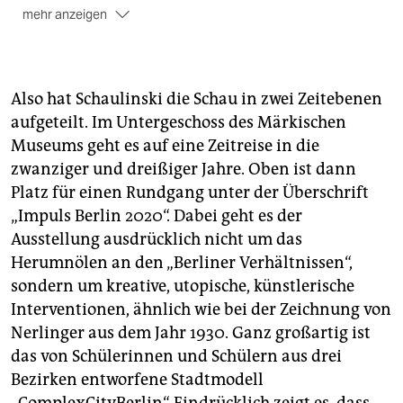
mehr anzeigen
Zusammen mit den zwölf
Bezirksmuseen
startet das
Märkische Museum sein begleitendes Projekt „Großes
B – dreizehn Mal Stadt“. Es ist die Perspektive von
Also hat Schaulinski die Schau in zwei Zeitebenen
unten auf Groß-Berlin.
(wera)
aufgeteilt. Im Untergeschoss des Märkischen
Museums geht es auf eine Zeitreise in die
zwanziger und dreißiger Jahre. Oben ist dann
Platz für einen Rundgang unter der Überschrift
„Impuls Berlin 2020“. Dabei geht es der
Ausstellung ausdrücklich nicht um das
Herumnölen an den „Berliner Verhältnissen“,
sondern um kreative, utopische, künstlerische
Interventionen, ähnlich wie bei der Zeichnung von
Nerlinger aus dem Jahr 1930. Ganz großartig ist
das von Schülerinnen und Schülern aus drei
Bezirken entworfene Stadtmodell