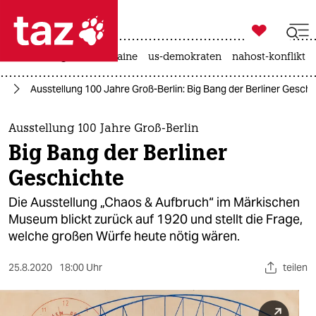

taz zahl ich
hitze
krieg in der ukraine
us-demokraten
nahost-konflikt

taz zahl ich
in
Ausstellung 100 Jahre Groß-Berlin: Big Bang der Berliner Geschi
taz zahl ich
themen
Ausstellung 100 Jahre Groß-Berlin
Big Bang der Berliner
politik
Geschichte
öko
Die Ausstellung „Chaos & Aufbruch“ im Märkischen
Museum blickt zurück auf 1920 und stellt die Frage,
gesellschaft
welche großen Würfe heute nötig wären.
kultur
25.8.2020
18:00 Uhr
teilen
sport