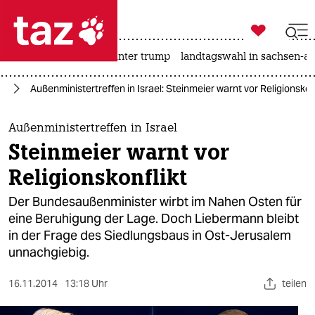

taz zahl ich
nahost-konflikt
usa unter trump
landtagswahl in sachsen-an

taz zahl ich
kt
Außenministertreffen in Israel: Steinmeier warnt vor Religionskon
taz zahl ich
themen
Außenministertreffen in Israel
Steinmeier warnt vor
politik
Religionskonflikt
öko
Der Bundesaußenminister wirbt im Nahen Osten für
eine Beruhigung der Lage. Doch Liebermann bleibt
gesellschaft
in der Frage des Siedlungsbaus in Ost-Jerusalem
unnachgiebig.
kultur
sport
16.11.2014
13:18 Uhr
teilen