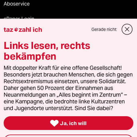
Aboservice
ePaper Login
taz
zahl ich
Gerade nicht

Downloads für Abonnierende
Links lesen, rechts
bekämpfen
© 2026 taz Verlags und Vertriebs GmbH
Mit doppelter Kraft für eine offene Gesellschaft!
Alle Rechte vorbehalten. Bei rechtlichen Fragen oder für Genehmigungen
wenden Sie sich bitte an
lizenzen@taz.de
Besonders jetzt brauchen Menschen, die sich gegen
Rechtsextremismus einsetzen, unsere Solidarität.
Daher gehen 50 Prozent der Einnahmen aus
Feedback
Redaktionsstatut
Kommune-Richtlinien
KI-
Neuanmeldungen an „Alles beginnt im Zentrum“ –
eine Kampagne, die bedrohte linke Kulturzentren
Leitlinie
Informant
Datenschutz
Impressum
AGB
und Jugendorte unterstützt. Sind Sie dabei?
Seitenwende
Einwilligungen widerrufen (Ads)

Ja, ich will