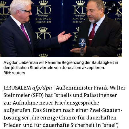
berlin
nord
wahrheit
verlag
verlag
veranstaltungen
Avigdor Lieberman will keinerlei Begrenzung der Bautätigkeit in
den jüdischen Stadtvierteln von Jerusalem akzeptieren.
shop
Bild: reuters
fragen & hilfe
JERUSALEM
afp/dpa
| Außenminister Frank-Walter
Steinmeier (SPD) hat Israelis und Palästinenser
unterstützen
zur Aufnahme neuer Friedensgespräche
abo
aufgerufen. Das Streben nach einer Zwei-Staaten-
Lösung sei „die einzige Chance für dauerhaften
genossenschaft
Frieden und für dauerhafte Sicherheit in Israel“,