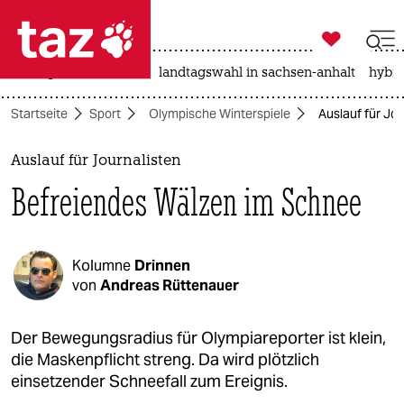

taz zahl ich
niedrigwasser
rente
landtagswahl in sachsen-anhalt
hybri

taz zahl ich
Startseite
Sport
Olympische Winterspiele
Auslauf für Jo
taz zahl ich
themen
Auslauf für Journalisten
Befreiendes Wälzen im Schnee
politik
öko
Kolumne
Drinnen
gesellschaft
von
Andreas Rüttenauer
kultur
Der Bewegungsradius für Olympiareporter ist klein,
die Maskenpflicht streng. Da wird plötzlich
sport
einsetzender Schneefall zum Ereignis.