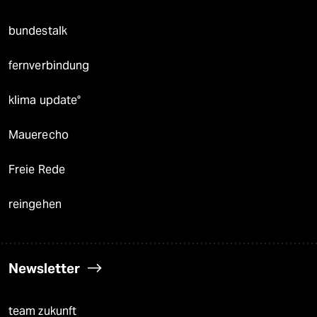
bundestalk
fernverbindung
klima update°
Mauerecho
Freie Rede
reingehen
Newsletter
team zukunft