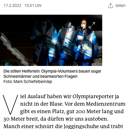
berlin
17.2.2022
15:51 Uhr
teilen
nord
wahrheit
verlag
verlag
veranstaltungen
Die stillen Helferlein: Olympia-Volunteers bauen sogar
shop
Schneemänner und beantworten Fragen
Foto: Mark Schiefelbein/ap
fragen & hilfe
V
unterstützen
iel Auslauf haben wir Olympiareporter ja
nicht in der Blase. Vor dem Medienzentrum
abo
gibt es einen Platz, gut 200 Meter lang und
30 Meter breit, da dürfen wir uns austoben.
genossenschaft
Manch einer schnürt die Joggingschuhe und trabt