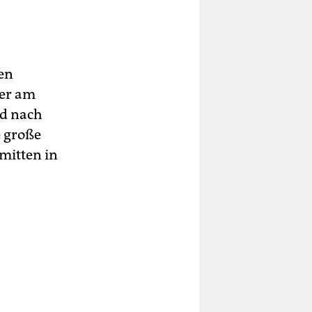
den
 er am
nd nach
e große
mitten in