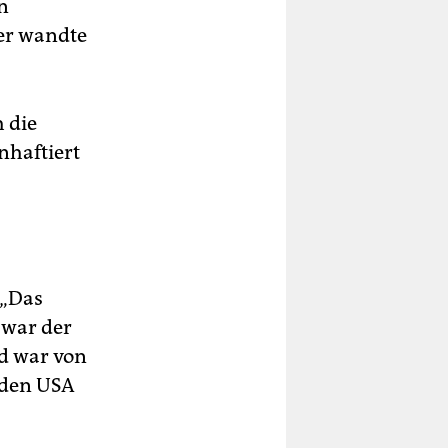
n
er wandte
 die
nhaftiert
 „Das
 war der
d war von
 den USA