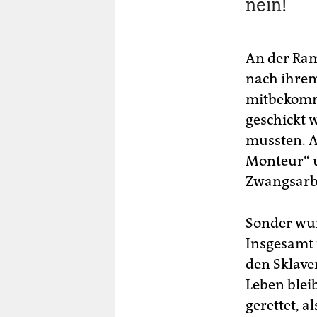
nein!
An der Ram
nach ihrem
mitbekomme
geschickt 
mussten. Al
Monteur“ u
Zwangsarbe
Sonder wur
Insgesamt 
den Sklave
Leben bleib
gerettet, 