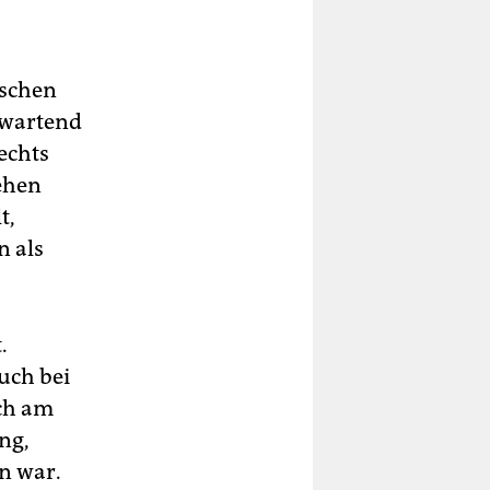
nschen
 wartend
echts
ehen
t,
n als
.
uch bei
och am
ng,
n war.