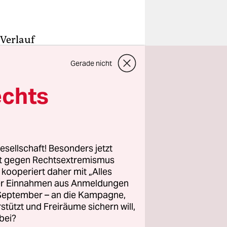
Verlauf
auch
Gerade nicht
echts
 zum Mord
t, machte
ich bin
 ihm denn
esellschaft! Besonders jetzt
folgte er
rt gegen Rechtsextremismus
z kooperiert daher mit „Alles
ller Einnahmen aus Anmeldungen
. September – an die Kampagne,
rstützt und Freiräume sichern will,
bei?