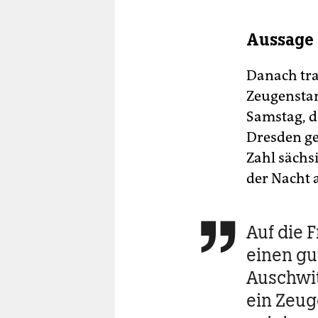
Aussage 
Danach tra
Zeugenstan
Samstag, d
Dresden ge
Zahl sächs
der Nacht
Auf die 

einen gu
Auschwit
ein Zeug