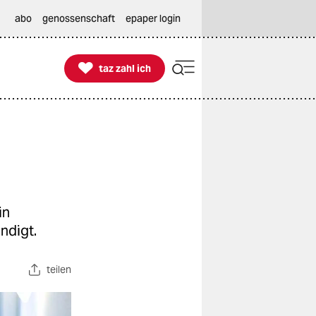
abo
genossenschaft
epaper login

taz zahl ich
taz zahl ich
in
ndigt.
teilen