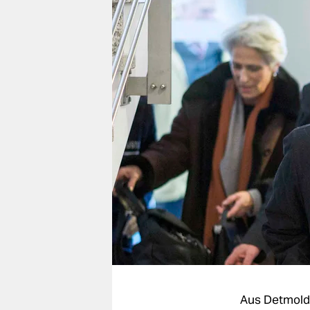
berlin
nord
wahrheit
verlag
verlag
veranstaltungen
shop
fragen & hilfe
unterstützen
abo
genossenschaft
Aus Detmold