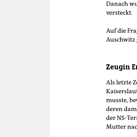
Danach wur
versteckt.
Auf die Fr
Auschwitz 
Zeugin E
Als letzte 
Kaiserslau
musste, bev
deren dama
der NS-Term
Mutter nac