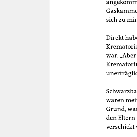
angekomme
Gaskammer
sich zu mir
Direkt hab
Krematorien
war. „Aber
Krematori
unerträgli
Schwarzbau
waren mein
Grund, war
den Eltern
verschickt