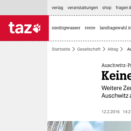
hautnavigation anspringen
hauptinhalt anspringen
footer anspringen
verlag
veranstaltungen
shop
fragen &
niedrigwasser
rente
landtagswahl i

taz zahl ich
taz zahl ich
Startseite
Gesellschaft
Alltag
Au
themen
politik
Auschwitz-P
Keine
öko
Weitere Ze
gesellschaft
Auschwitz 
kultur
12.2.2016
14:2
sport