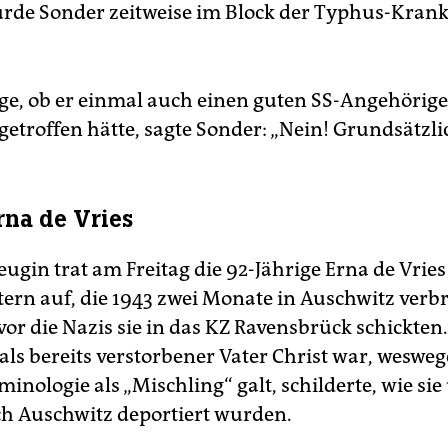
de Sonder zeitweise im Block der Typhus-Kran
age, ob er einmal auch einen guten SS-Angehörige
getroffen hätte, sagte Sonder: „Nein! Grundsätzli
rna de Vries
Zeugin trat am Freitag die 92-Jährige Erna de Vries
tern auf, die 1943 zwei Monate in Auschwitz verb
or die Nazis sie in das KZ Ravensbrück schickten.
ls bereits verstorbener Vater Christ war, weswege
inologie als „Mischling“ galt, schilderte, wie sie
h Auschwitz deportiert wurden.