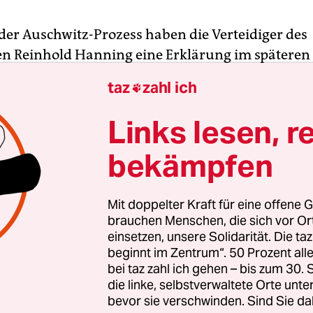
er Auschwitz-Prozess haben die Verteidiger des
n Reinhold Hanning eine Erklärung im späteren 
dlung angekündigt. Möglicherweise werde sich 
taz
zahl ich

lbst äußern.
Links lesen, r
lige SS-Wachmann Hanning, der wegen Beihilfe
bekämpfen
ens 170.000 Fällen in Auschwitz vor Gericht steh
eitag keine Angaben. Mehr als ein genuscheltes „
 auf die Frage der Richterin Anke Grudda, wie es
Mit doppelter Kraft für eine offene G
, war von ihm nicht zu vernehmen. Immerhin ver
brauchen Menschen, die sich vor O
einsetzen, unsere Solidarität. Die ta
en mit deutlich gesteigerten Interesse.
beginnt im Zentrum“. 50 Prozent a
bei taz zahl ich gehen – bis zum 30
die linke, selbstverwaltete Orte unte
bevor sie verschwinden. Sind Sie da