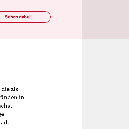
Schon dabei!
die als
tänden in
ächst
ge
rade