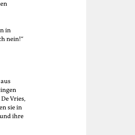
ken
n in
ch nein!“
 aus
ringen
 De Vries,
n sie in
 und ihre