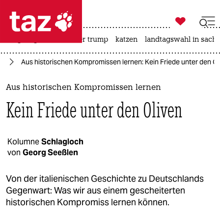

taz zahl ich
bergsteigen
usa unter trump
katzen
landtagswahl in sachs

taz zahl ich
en
Aus historischen Kompromissen lernen: Kein Friede unter den Ol
taz zahl ich
themen
Aus historischen Kompromissen lernen
Kein Friede unter den Oliven
politik
öko
Kolumne
Schlagloch
von
Georg Seeßlen
gesellschaft
kultur
Von der italienischen Geschichte zu Deutschlands
Gegenwart: Was wir aus einem gescheiterten
sport
historischen Kompromiss lernen können.