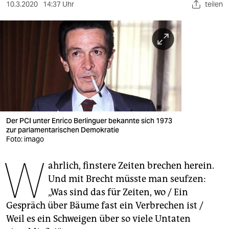
berlin
10.3.2020
14:37 Uhr
teilen
nord
wahrheit
verlag
verlag
veranstaltungen
Der PCI unter Enrico Berlinguer bekannte sich 1973
shop
zur parlamentarischen Demokratie
Foto: imago
fragen & hilfe
W
ahrlich, finstere Zeiten brechen herein.
unterstützen
Und mit Brecht müsste man seufzen:
abo
„Was sind das für Zeiten, wo / Ein
Gespräch über Bäume fast ein Verbrechen ist /
genossenschaft
Weil es ein Schweigen über so viele Untaten