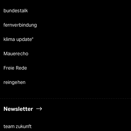
bundestalk
fernverbindung
klima update°
Mauerecho
Freie Rede
reingehen
Newsletter
team zukunft