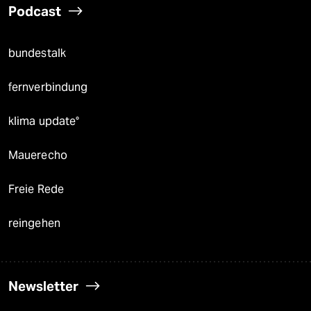
Podcast
bundestalk
fernverbindung
klima update°
Mauerecho
Freie Rede
reingehen
Newsletter