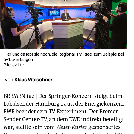
berlin
nord
wahrheit
verlag
verlag
Hier und da lebt sie noch, die Regional-TV-Idee, zum Beispiel bei
ev1.tv in Lingen
veranstaltungen
Bild: ev1.tv
shop
Von
Klaus Wolschner
fragen & hilfe
BREMEN taz | Der Springer-Konzern steigt beim
unterstützen
Lokalsender Hamburg 1 aus, der Energiekonzern
EWE beendet sein TV-Experiment. Der Bremer
abo
Sender Center-TV, an dem EWE indirekt beteiligt
genossenschaft
war, stellte sein vom
Weser-Kurier
gesponsertes