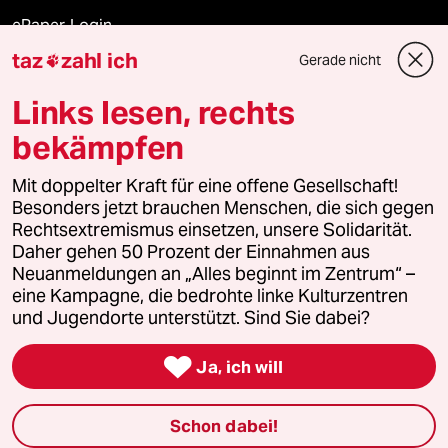
ePaper Login
taz
zahl ich
Gerade nicht

Downloads für Abonnierende
Links lesen, rechts
bekämpfen
© 2026 taz Verlags und Vertriebs GmbH
Alle Rechte vorbehalten. Bei rechtlichen Fragen oder für Genehmigungen
Mit doppelter Kraft für eine offene Gesellschaft!
wenden Sie sich bitte an
lizenzen@taz.de
Besonders jetzt brauchen Menschen, die sich gegen
Rechtsextremismus einsetzen, unsere Solidarität.
Daher gehen 50 Prozent der Einnahmen aus
Feedback
Redaktionsstatut
Kommune-Richtlinien
KI-
Neuanmeldungen an „Alles beginnt im Zentrum“ –
eine Kampagne, die bedrohte linke Kulturzentren
Leitlinie
Informant
Datenschutz
Impressum
AGB
und Jugendorte unterstützt. Sind Sie dabei?
Seitenwende
Einwilligungen widerrufen (Ads)

Ja, ich will
Schon dabei!