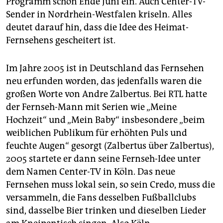
Programm schon Ende Juni ein. Auch Center-TV-
epaper login
Sender in Nordrhein-Westfalen kriseln. Alles
deutet darauf hin, dass die Idee des Heimat-
Fernsehens gescheitert ist.
Im Jahre 2005 ist in Deutschland das Fernsehen
neu erfunden worden, das jedenfalls waren die
großen Worte von Andre Zalbertus. Bei RTL hatte
der Fernseh-Mann mit Serien wie „Meine
Hochzeit“ und „Mein Baby“ insbesondere „beim
weiblichen Publikum für erhöhten Puls und
feuchte Augen“ gesorgt (Zalbertus über Zalbertus),
2005 startete er dann seine Fernseh-Idee unter
dem Namen Center-TV in Köln. Das neue
Fernsehen muss lokal sein, so sein Credo, muss die
versammeln, die Fans desselben Fußballclubs
sind, dasselbe Bier trinken und dieselben Lieder