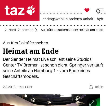

taz zahl ich
niedrigwasser
rente
landtagswahl in sachsen-anhalt
hybri

taz zahl ich
te
Nord
Bremen
Aus fürs Lokalfernsehen: Heimat am Ende
taz zahl ich
themen
Aus fürs Lokalfernsehen
Heimat am Ende
politik
Der Sender Heimat Live schließt seine Studios,
öko
Center TV Bremen ist schon dicht, Springer verkauft
seine Anteile an Hamburg 1 - vom Ende eines
gesellschaft
Geschäftsmodells.
kultur
2.8.2013
14:41 Uhr
teilen
sport