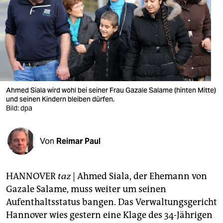
berlin
nord
wahrheit
verlag
verlag
Ahmed Siala wird wohl bei seiner Frau Gazale Salame (hinten Mitte)
und seinen Kindern bleiben dürfen.
veranstaltungen
Bild: dpa
shop
Von
Reimar Paul
fragen & hilfe
unterstützen
HANNOVER
taz
| Ahmed Siala, der Ehemann von
abo
Gazale Salame, muss weiter um seinen
Aufenthaltsstatus bangen. Das Verwaltungsgericht
genossenschaft
Hannover wies gestern eine Klage des 34-Jährigen