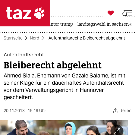

taz zahl ich
nahost-konflikt
usa unter trump
landtagswahl in sachsen-an

taz zahl ich
Startseite
Nord
Aufenthaltsrecht: Bleiberecht abgelehnt
taz zahl ich
themen
Aufenthaltsrecht
Bleiberecht abgelehnt
politik
Ahmed Siala, Ehemann von Gazale Salame, ist mit
öko
seiner Klage für ein dauerhaftes Aufenthaltsrecht
vor dem Verwaltungsgericht in Hannover
gesellschaft
gescheitert.
kultur
20.11.2013
19:19 Uhr
teilen
sport