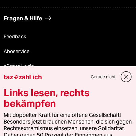
Fragen & Hilfe
Feedback
Aboservice
ePaper Login
taz
zahl ich
Gerade nicht

Downloads für Abonnierende
Links lesen, rechts
bekämpfen
© 2026 taz Verlags und Vertriebs GmbH
Alle Rechte vorbehalten. Bei rechtlichen Fragen oder für Genehmigungen
Mit doppelter Kraft für eine offene Gesellschaft!
wenden Sie sich bitte an
lizenzen@taz.de
Besonders jetzt brauchen Menschen, die sich gegen
Rechtsextremismus einsetzen, unsere Solidarität.
Daher gehen 50 Prozent der Einnahmen aus