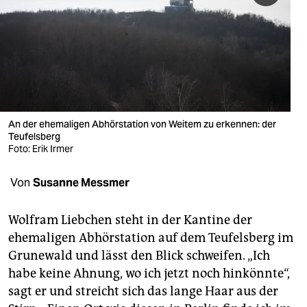
berlin
nord
wahrheit
verlag
verlag
An der ehemaligen Abhörstation von Weitem zu erkennen: der
Teufelsberg
veranstaltungen
Foto: Erik Irmer
shop
Von
Susanne Messmer
fragen & hilfe
Wolfram Liebchen steht in der Kantine der
unterstützen
ehemaligen Abhörstation auf dem Teufelsberg im
Grunewald und lässt den Blick schweifen. „Ich
abo
habe keine Ahnung, wo ich jetzt noch hinkönnte“,
genossenschaft
sagt er und streicht sich das lange Haar aus der