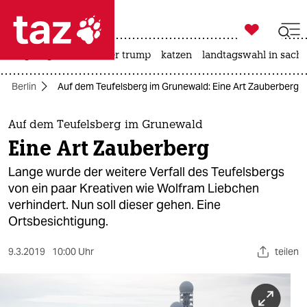

taz zahl ich
bergsteigen
usa unter trump
katzen
landtagswahl in sachs

taz zahl ich
Berlin
Auf dem Teufelsberg im Grunewald: Eine Art Zauberberg
taz zahl ich
themen
Auf dem Teufelsberg im Grunewald
Eine Art Zauberberg
politik
Lange wurde der weitere Verfall des Teufelsbergs
öko
von ein paar Kreativen wie Wolfram Liebchen
verhindert. Nun soll dieser gehen. Eine
gesellschaft
Ortsbesichtigung.
kultur
9.3.2019
10:00 Uhr
teilen
sport