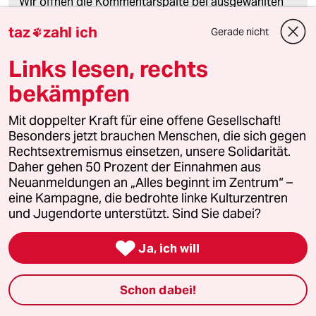
Wir öffnen die Kommentarspalte bei ausgewählten
Artikeln für etwa drei Tage –
hier sind sie zu finden
.
taz
zahl ich
Gerade nicht

Links lesen, rechts
meistkommentiert
bekämpfen
Mit doppelter Kraft für eine offene Gesellschaft!
1
Wehrplicht in Deutschland
Besonders jetzt brauchen Menschen, die sich gegen
Zwangsdienst ist nie gut, auch nicht für
Rechtsextremismus einsetzen, unsere Solidarität.
eine gute Sache
Daher gehen 50 Prozent der Einnahmen aus
Neuanmeldungen an „Alles beginnt im Zentrum“ –
eine Kampagne, die bedrohte linke Kulturzentren
2
Streit um Rente mit 63
und Jugendorte unterstützt. Sind Sie dabei?
Passgenauer Populismus

Ja, ich will
Schon dabei!
3
Bundeszentrale gegen Kinderfiguren
Benjamin, du lieber Anarchist