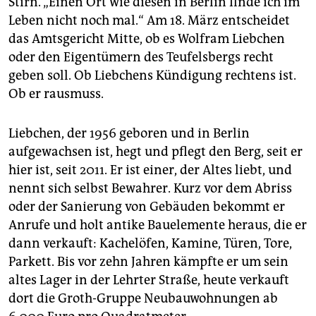
Stirn. „Einen Ort wie diesen in Berlin finde ich im
epaper login
Leben nicht noch mal.“ Am 18. März entscheidet
das Amtsgericht Mitte, ob es Wolfram Liebchen
oder den Eigentümern des Teufelsbergs recht
geben soll. Ob Liebchens Kündigung rechtens ist.
Ob er rausmuss.
Liebchen, der 1956 geboren und in Berlin
aufgewachsen ist, hegt und pflegt den Berg, seit er
hier ist, seit 2011. Er ist einer, der Altes liebt, und
nennt sich selbst Bewahrer. Kurz vor dem Abriss
oder der Sanierung von Gebäuden bekommt er
Anrufe und holt antike Bauelemente heraus, die er
dann verkauft: Kachelöfen, Kamine, Türen, Tore,
Parkett. Bis vor zehn Jahren kämpfte er um sein
altes Lager in der Lehrter Straße, heute verkauft
dort die Groth-Gruppe Neubauwohnungen ab