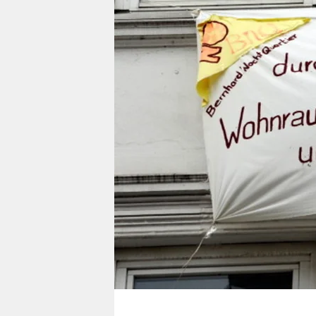
berlin
nord
wahrheit
verlag
verlag
veranstaltungen
shop
fragen & hilfe
unterstützen
abo
genossenschaft