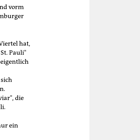
 Und vorm
amburger
iertel hat,
t. Pauli"
eigentlich
sich
n.
iar", die
i.
nur ein