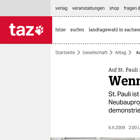
hautnavigation anspringen
hauptinhalt anspringen
footer anspringen
verlag
veranstaltungen
shop
fragen &
hitze
surfen
landtagswahl in sachse

taz zahl ich
taz zahl ich
Startseite
Gesellschaft
Alltag
Au
themen
politik
Auf St. Paul
Wenn
öko
St. Pauli i
gesellschaft
Neubauproj
demonstri
kultur
sport
6.9.2009
2:00 