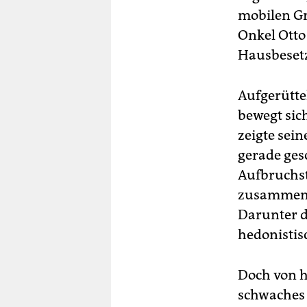
mobilen Gr
Onkel Otto
Hausbesetz
Aufgerütte
bewegt sic
zeigte sei
gerade ges
Aufbruchs
zusammeng
Darunter d
hedonistisc
Doch von hi
schwaches 