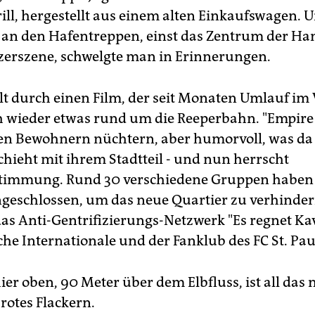
ill, hergestellt aus einem alten Einkaufswagen.
 an den Hafentreppen, einst das Zentrum der H
erszene, schwelgte man in Erinnerungen.
lt durch einen Film, der seit Monaten Umlauf im V
h wieder etwas rund um die Reeperbahn. "Empire S
nen Bewohnern nüchtern, aber humorvoll, was da 
chieht mit ihrem Stadtteil - und nun herrscht
timmung. Rund 30 verschiedene Gruppen haben 
eschlossen, um das neue Quartier zu verhinder
as Anti-Gentrifizierungs-Netzwerk "Es regnet Kav
he Internationale und der Fanklub des FC St. Paul
er oben, 90 Meter über dem Elbfluss, ist all das 
rotes Flackern.