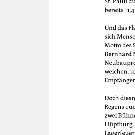
St. Pauli 
bereits 11,
Und das Fl
sich Mensc
Motto des 
Bernhard N
Neubauproj
weichen, u
Empfänger 
Doch diesm
Regens quo
zwei Bühne
Hüpfburg. 
Lagerfeuer