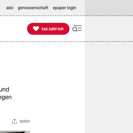
abo
genossenschaft
epaper login

taz zahl ich
taz zahl ich
 und
gegen
teilen