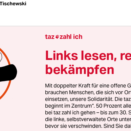
Tischewski
en fließen die sieben Meter hohe Panoramasche
taz
zahl ich

Am Horizont versinkt die Sonne zwischen den Wol
ein leichtes rotes Flackern irgendwo da unten im 
Links lesen, r
n stört die Vollkommenheit im 20. Stockwerk des 
bekämpfen
erside. Denn es ist das Flackern des Widerstands 
lles, was es verkörpert.
Mit doppelter Kraft für eine offene G
brauchen Menschen, die sich vor O
einsetzen, unsere Solidarität. Die ta
beginnt im Zentrum“. 50 Prozent a
bei taz zahl ich gehen – bis zum 30
die linke, selbstverwaltete Orte unte
bevor sie verschwinden. Sind Sie da