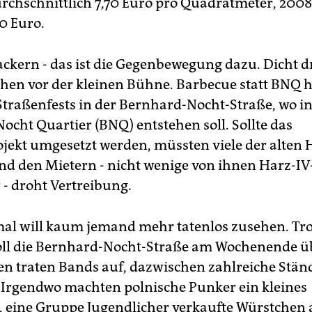
durchschnittlich 7,70 Euro pro Quadratmeter, 200
40 Euro.
ackern - das ist die Gegenbewegung dazu. Dicht 
hen vor der kleinen Bühne. Barbecue statt BNQ h
Straßenfests in der Bernhard-Nocht-Straße, wo i
ocht Quartier (BNQ) entstehen soll. Sollte das
ekt umgesetzt werden, müssten viele der alten 
nd den Mietern - nicht wenige von ihnen Harz-IV
- droht Vertreibung.
al will kaum jemand mehr tatenlos zusehen. Tro
ll die Bernhard-Nocht-Straße am Wochenende üb
n traten Bands auf, dazwischen zahlreiche Stän
Irgendwo machten polnische Punker ein kleines
, eine Gruppe Jugendlicher verkaufte Würstchen