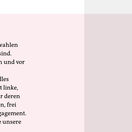
wahlen
sind.
h und vor
lles
 linke,
ür deren
n, frei
ngagement.
e unsere