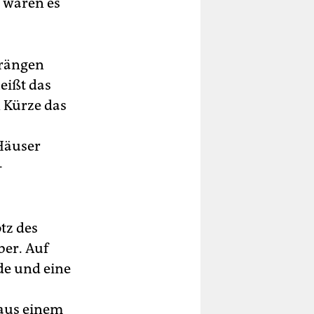
8 waren es
drängen
eißt das
n Kürze das
Häuser
-
tz des
er. Auf
de und eine
 aus einem