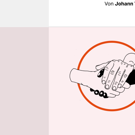
epaper login
Von
Johann 
Regentropf
hinunter. 
Elbe. Nur 
der Straße
Empire Riv
Hotel und a