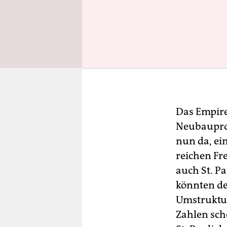
Das Empire
Neubauproje
nun da, ein
reichen Fr
auch St. Pa
könnten de
Umstruktur
Zahlen sch