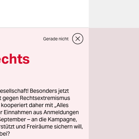
iben
Gerade nicht
ken in der
Lichtermeer
echts
Hotels
gegen das
esellschaft! Besonders jetzt
rt gegen Rechtsextremismus
z kooperiert daher mit „Alles
ller Einnahmen aus Anmeldungen
. September – an die Kampagne,
rstützt und Freiräume sichern will,
bei?