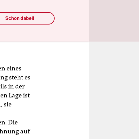
Schon dabei!
en eines
ng steht es
ls in der
en Lage ist
, sie
en. Die
ohnung auf