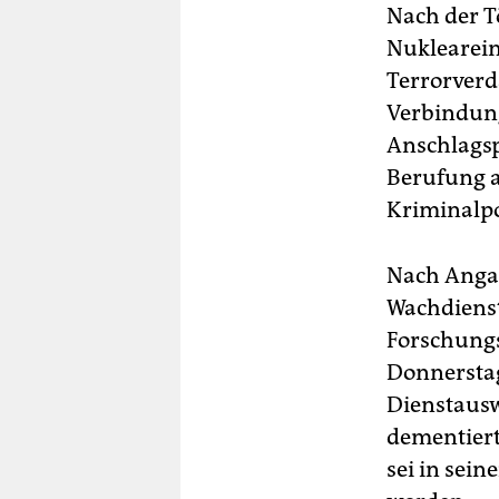
Nach der T
Nuklearein
Terrorverd
Verbindun
Anschlagsp
Berufung a
Kriminalpol
Nach Anga
Wachdienst
Forschungs
Donnerstag
Dienstausw
dementiert
sei in sei