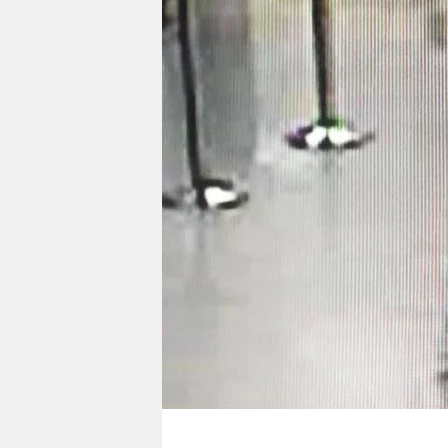
berlin
nord
wahrheit
verlag
verlag
veranstaltungen
shop
fragen & hilfe
unterstützen
abo
genossenschaft