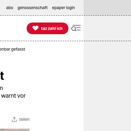
abo
genossenschaft
epaper login

taz zahl ich
taz zahl ich
fenbar gefasst
t
em
 warnt vor
teilen