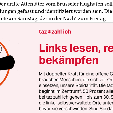
er dritte Attentäter vom Brüsseler Flughafen soll 
ungen gefasst und identifiziert worden sein. Die
tete am Samstag, der in der Nacht zum Freitag
ene Fayçal C. sei von dem Taxifahrer identifizie
taz
zahl ich

rrorkommando zum Flughafen gebracht habe. Eine
g für die Informationen gab es zunächst nicht.
Links lesen, r
ombenanschlag am Brüsseler Flughafen am Dien
bekämpfen
 11 Toten war fieberhaft nach dem Mann gesuch
ld der Überwachungskamera ist er in der Flugha
Mit doppelter Kraft für eine offene G
 den beiden Selbstmordattentätern Najim Laachra
brauchen Menschen, die sich vor O
m El Bakraoui (29) mit weißer Jacke und schwar
einsetzen, unsere Solidarität. Die ta
beginnt im Zentrum“. 50 Prozent a
bei taz zahl ich gehen – bis zum 30
die linke, selbstverwaltete Orte unte
bevor sie verschwinden. Sind Sie da