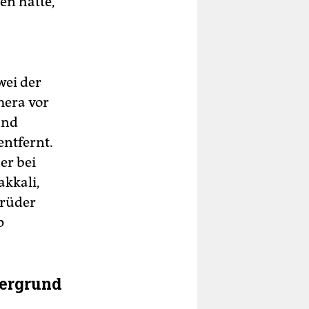
n hatte,
wei der
mera vor
und
ntfernt.
er bei
kkali,
Brüder
p
tergrund