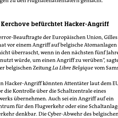
en zu den Flughafenattentätern gemacht.
e Kerchove befürchtet Hacker-Angriff
error-Beauftragte der Europäischen Union, Gilles
hat vor einem Angriff auf belgische Atomanlagen
nicht überrascht, wenn in den nächsten fünf Jahr
enutzt würde, um einen Angriff zu verüben“, sagt
er belgischen Zeitung
La Libre Belgique
vom Sams
n Hacker-Angriff könnten Attentäter laut dem E
 die Kontrolle über die Schaltzentrale eines
erks übernehmen. Auch sei ein Angriff auf ein
ntrum für den Flugverkehr oder eine Schaltanlag
rkehr denkbar. Die Cyber-Abwehr des belgische