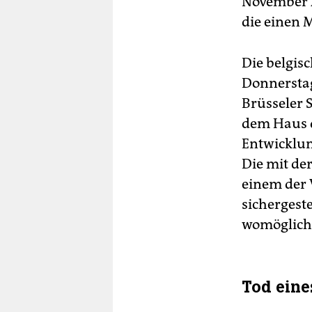
November 
die einen 
Die belgis
Donnerstag
Brüsseler 
dem Haus d
Entwicklun
Die mit de
einem der 
sichergeste
womöglich 
Tod eine