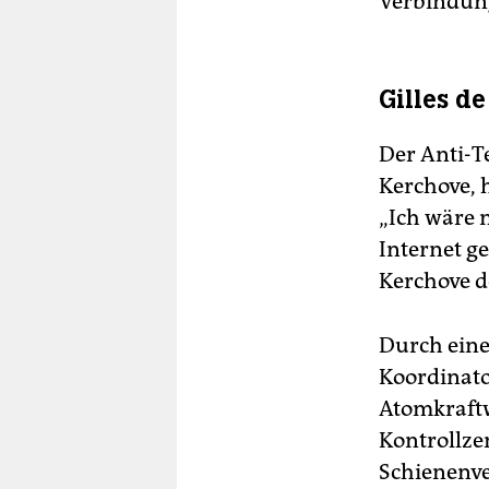
Verbindung
Gilles d
Der Anti-T
Kerchove, 
„Ich wäre 
Internet g
Kerchove d
Durch eine
Koordinator
Atomkraftw
Kontrollze
Schienenve