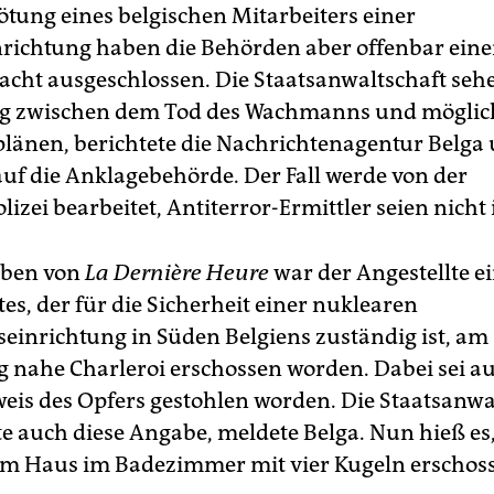
ötung eines belgischen Mitarbeiters einer
richtung haben die Behörden aber offenbar ein
acht ausgeschlossen. Die Staatsanwaltschaft seh
g zwischen dem Tod des Wachmanns und mögli
länen, berichtete die Nachrichtenagentur Belga 
uf die Anklagebehörde. Der Fall werde von der
izei bearbeitet, Antiterror-Ermittler seien nicht 
ben von
La Dernière Heure
war der Angestellte e
es, der für die Sicherheit einer nuklearen
einrichtung in Süden Belgiens zuständig ist, am
 nahe Charleroi erschossen worden. Dabei sei a
eis des Opfers gestohlen worden. Die Staatsanwa
e auch diese Angabe, meldete Belga. Nun hieß e
nem Haus im Badezimmer mit vier Kugeln erschos