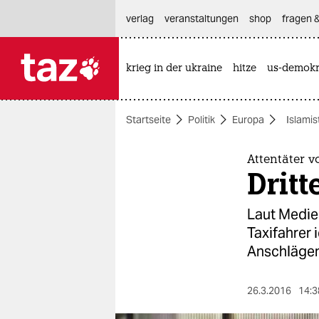
hautnavigation anspringen
hauptinhalt anspringen
footer anspringen
verlag
veranstaltungen
shop
fragen &
krieg in der ukraine
hitze
us-demokr

taz zahl ich
taz zahl ich
Startseite
Politik
Europa
Islamis
themen
politik
Attentäter v
Dritt
öko
Laut Medien
gesellschaft
Taxifahrer 
Anschlägen
kultur
sport
26.3.2016
14:3