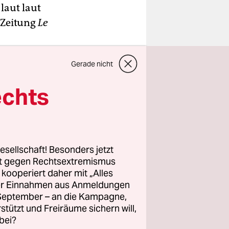
laut laut
 Zeitung
Le
rt worden,
Gerade nicht
 offizielle
echts
stag mit
t worden.
fenhalle
esellschaft! Besonders jetzt
oui (24)
rt gegen Rechtsextremismus
zem Hut zu
z kooperiert daher mit „Alles
ller Einnahmen aus Anmeldungen
. September – an die Kampagne,
rstützt und Freiräume sichern will,
bei?