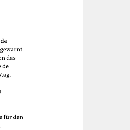
 de
 gewarnt.
en das
e de
tag.
U-
e für den
n