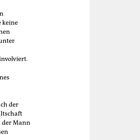
en
e keine
chen
unter
involviert.
ines
uch der
ltschaft
s, der Mann
sen