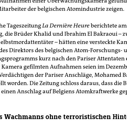
Aufnahmen einer Überwachungskamera gefunde
Mitarbeiter der belgischen Atomindustrie zeigen.
che Tageszeitung
La Dernière Heure
berichtete am
, die Brüder Khalid und Ibrahim El Bakraoui – z
Selbstmordattentäter – hätten eine versteckte Ka
es Direktors des belgischen Atom-Forschungs- 
gsprogramms kurz nach den Pariser Attentaten e
r Kamera gefilmten Aufnahmen seien im Dezemb
Verdächtigen der Pariser Anschläge, Mohamed Ba
llt worden. Die Zeitung schloss daraus, dass die 
einen Anschlag auf Belgiens Atomkraftwerke ge
s Wachmanns ohne terroristischen Hin