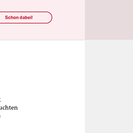
Schon dabei!
g
suchten
e