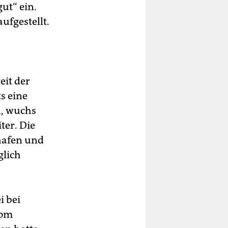
ut“ ein.
ufgestellt.
eit der
s eine
n, wuchs
ter. Die
hafen und
glich
i bei
vom