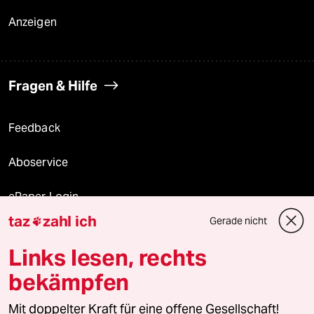
Anzeigen
Fragen & Hilfe
Feedback
Aboservice
ePaper Login
taz
zahl ich
Gerade nicht

Downloads für Abonnierende
Links lesen, rechts
bekämpfen
© 2026 taz Verlags und Vertriebs GmbH
Mit doppelter Kraft für eine offene Gesellschaft!
Alle Rechte vorbehalten. Bei rechtlichen Fragen oder für Genehmigungen