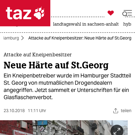

taz zahl ich
niedrigwasser
rente
landtagswahl in sachsen-anhalt
hybri

taz zahl ich
Hamburg
Attacke auf Kneipenbesitzer: Neue Härte auf St.Georg
taz zahl ich
themen
Attacke auf Kneipenbesitzer
Neue Härte auf St.Georg
politik
Ein Kneipenbetreiber wurde im Hamburger Stadtteil
öko
St. Georg von mutmaßlichen Drogendealern
angegriffen. Jetzt sammelt er Unterschriften für ein
gesellschaft
Glasflaschenverbot.
kultur
23.10.2018
11:11 Uhr
teilen
sport