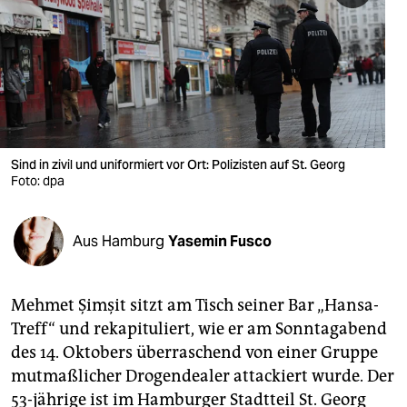
berlin
nord
wahrheit
verlag
verlag
Sind in zivil und uniformiert vor Ort: Polizisten auf St. Georg
Foto: dpa
veranstaltungen
shop
Aus Hamburg
Yasemin Fusco
fragen & hilfe
unterstützen
Mehmet Şimşit sitzt am Tisch seiner Bar „Hansa-
Treff“ und rekapituliert, wie er am Sonntagabend
abo
des 14. Oktobers überraschend von einer Gruppe
genossenschaft
mutmaßlicher Drogendealer attackiert wurde. Der
53-jährige ist im Hamburger Stadtteil St. Georg