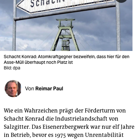
berlin
nord
wahrheit
verlag
verlag
Schacht Konrad: Atomkraftgegner bezweifeln, dass hier für den
Asse-Müll überhaupt noch Platz ist
veranstaltungen
Bild: dpa
shop
Von
Reimar Paul
fragen & hilfe
unterstützen
Wie ein Wahrzeichen prägt der Förderturm von
abo
Schacht Konrad die Industrielandschaft von
Salzgitter. Das Eisenerzbergwerk war nur elf Jahre
genossenschaft
in Betrieb, bevor es 1975 wegen Unrentabilität