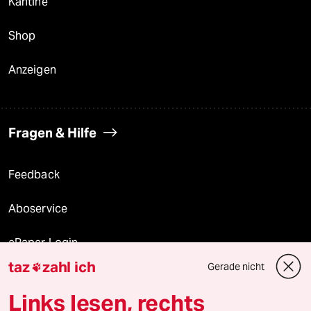
Kantine
Shop
Anzeigen
Fragen & Hilfe
Feedback
Aboservice
ePaper Login
taz
zahl ich
Gerade nicht

Downloads für Abonnierende
Links lesen, rechts