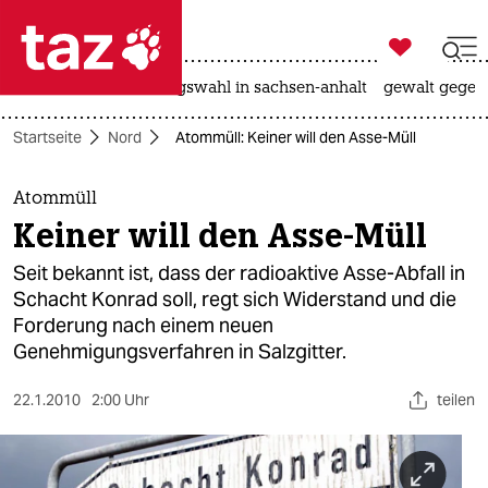

taz zahl ich
hitze
surfen
landtagswahl in sachsen-anhalt
gewalt gegen

taz zahl ich
Startseite
Nord
Atommüll: Keiner will den Asse-Müll
taz zahl ich
themen
Atommüll
Keiner will den Asse-Müll
politik
Seit bekannt ist, dass der radioaktive Asse-Abfall in
öko
Schacht Konrad soll, regt sich Widerstand und die
Forderung nach einem neuen
gesellschaft
Genehmigungsverfahren in Salzgitter.
kultur
22.1.2010
2:00 Uhr
teilen
sport