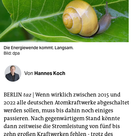
berlin
nord
wahrheit
verlag
Die Energiewende kommt. Langsam.
verlag
Bild: dpa
veranstaltungen
Von
Hannes Koch
shop
fragen & hilfe
BERLIN
taz
| Wenn wirklich zwischen 2015 und
unterstützen
2022 alle deutschen Atomkraftwerke abgeschaltet
werden sollen, muss bis dahin noch einiges
abo
passieren. Nach gegenwärtigem Stand könnte
genossenschaft
dann zeitweise die Stromleistung von fünf bis
zehn großen Kraftwerken fehlen - trotz des