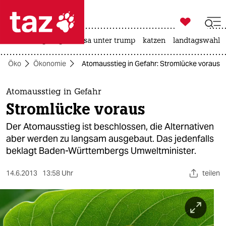

taz zahl ich
hitze
bergsteigen
usa unter trump
katzen
landtagswahl i

taz zahl ich
Öko
Ökonomie
Atomausstieg in Gefahr: Stromlücke voraus
taz zahl ich
themen
Atomausstieg in Gefahr
Stromlücke voraus
politik
Der Atomausstieg ist beschlossen, die Alternativen
öko
aber werden zu langsam ausgebaut. Das jedenfalls
beklagt Baden-Württembergs Umweltminister.
gesellschaft
14.6.2013
13:58 Uhr
teilen
kultur
sport