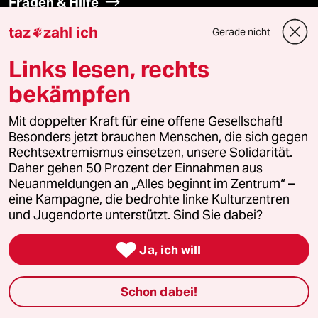
Fragen & Hilfe
taz
zahl ich
Gerade nicht

Feedback
Links lesen, rechts
Aboservice
bekämpfen
ePaper Login
Mit doppelter Kraft für eine offene Gesellschaft!
Besonders jetzt brauchen Menschen, die sich gegen
Downloads für Abonnierende
Rechtsextremismus einsetzen, unsere Solidarität.
Daher gehen 50 Prozent der Einnahmen aus
Neuanmeldungen an „Alles beginnt im Zentrum“ –
eine Kampagne, die bedrohte linke Kulturzentren
© 2026 taz Verlags und Vertriebs GmbH
und Jugendorte unterstützt. Sind Sie dabei?
Alle Rechte vorbehalten. Bei rechtlichen Fragen oder für Genehmigungen
wenden Sie sich bitte an
lizenzen@taz.de

Ja, ich will
Feedback
Redaktionsstatut
Kommune-Richtlinien
KI-
Schon dabei!
Leitlinie
Informant
Datenschutz
Impressum
AGB