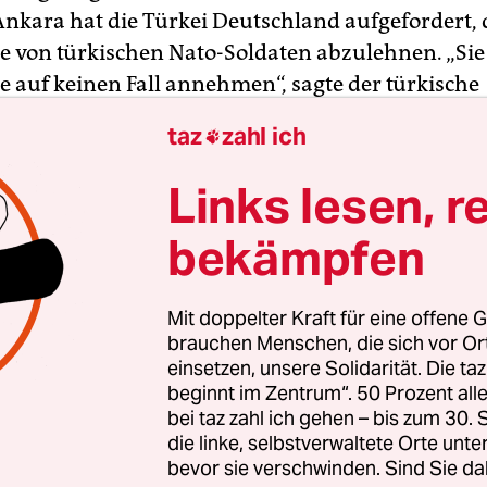
Ankara hat die Türkei Deutschland aufgefordert, 
e von türkischen Nato-Soldaten abzulehnen. „Sie
e auf keinen Fall annehmen“, sagte der türkische
ngsminister Fikri Isik nach Berichten des Sender
taz
zahl ich

. Den Anträgen stattzugeben „würde sehr ernst
ingen“.
Links lesen, r
bekämpfen
nd wie Deutschland, dass sehr enge kulturelle, s
Beziehungen zur Türkei hat, wäre es zutiefst inak
gewähren“, sagte Isik in einem am Sonntag von d
Mit doppelter Kraft für eine offene G
Nachrichtenagentur Anadolu verbreiteten Video.
brauchen Menschen, die sich vor O
einsetzen, unsere Solidarität. Die ta
beginnt im Zentrum“. 50 Prozent a
bei taz zahl ich gehen – bis zum 30
die linke, selbstverwaltete Orte unte
bevor sie verschwinden. Sind Sie da