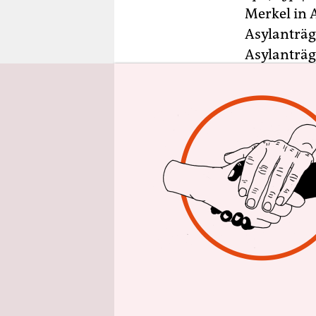
epaper login
Merkel in 
Asylanträg
Asylanträg
Verteidigu
vom Montag
mit sich br
„Für ein La
politische 
Schutz zu 
amtlichen 