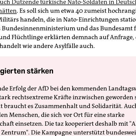
uch Dutzende türkische Nato-Soldaten in Deutsc
hätten
. Es soll sich um etwa 40 zumeist hochrang
ilitärs handeln, die in Nato-Einrichtungen statio
s Bundesinnenministerium und das Bundesamt 
und Flüchtlinge erklärten demnach auf Anfrage, d
andelt wie andere Asylfälle auch.
gierten stärken
nde Erfolg der AfD bei den kommenden Landtags
 stark rechtsextreme Kräfte inzwischen geworden 
zt braucht es Zusammenhalt und Solidarität. Auc
en Menschen, die sich vor Ort für eine starke
schaft einsetzen. Die taz kooperiert deshalb mit "A
 Zentrum". Die Kampagne unterstützt bundesweit