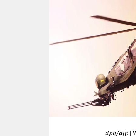
berlin
nord
wahrheit
verlag
verlag
veranstaltungen
shop
fragen & hilfe
unterstützen
abo
genossenschaft
dpa/afp
| 