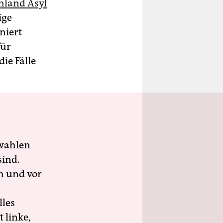
hland Asyl
ige
niert
für
ie Fälle
wahlen
sind.
h und vor
lles
 linke,