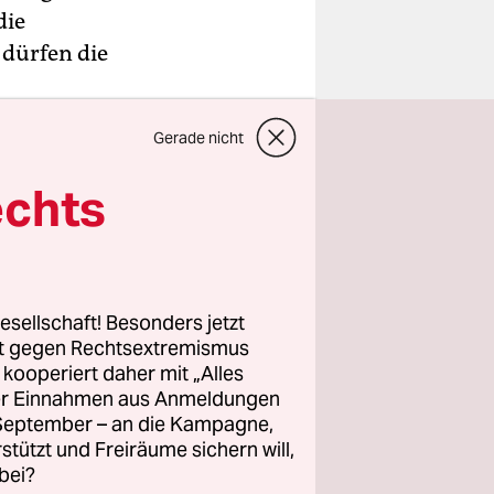
die
 dürfen die
s CNN Türk
Gerade nicht
e Folgen
echts
oziale und
zeptabel,
er
esellschaft! Besonders jetzt
rt gegen Rechtsextremismus
z kooperiert daher mit „Alles
ller Einnahmen aus Anmeldungen
. September – an die Kampagne,
rstützt und Freiräume sichern will,
bei?