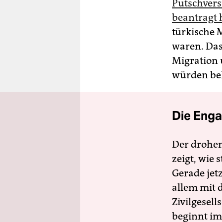
Putschvers
beantragt 
türkische M
waren. Da
Migration 
würden beh
Die Enga
Der drohe
zeigt, wie
Gerade jet
allem mit d
Zivilgesell
beginnt im