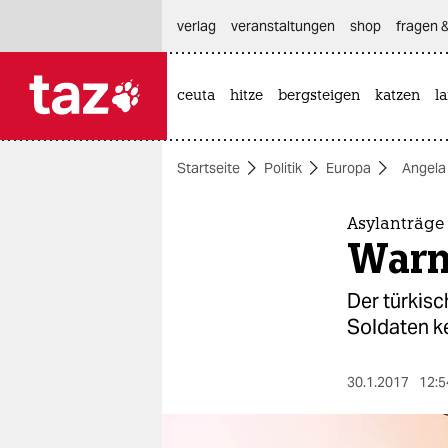
hautnavigation anspringen
hauptinhalt anspringen
footer anspringen
verlag
veranstaltungen
shop
fragen &
ceuta
hitze
bergsteigen
katzen
l

taz zahl ich
taz zahl ich
Startseite
Politik
Europa
Angela
themen
politik
Asylanträge 
Warn
öko
Der türkisc
gesellschaft
Soldaten ke
kultur
30.1.2017
12:5
sport