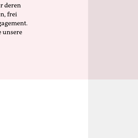
ür deren
n, frei
ngagement.
e unsere