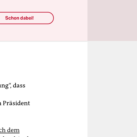
Schon dabei!
ung“, dass
n Präsident
ach dem