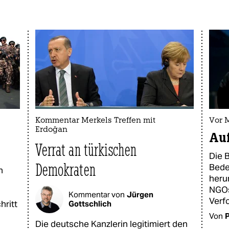
Kommentar Merkels Treffen mit
Vor M
Erdoğan
Auf
Verrat an türkischen
Die 
Demokraten
Bede
n
heru
NGOs
Kommentar von
Jürgen
Verf
hritt
Gottschlich
Von
P
Die deutsche Kanzlerin legitimiert den