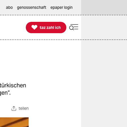
abo
genossenschaft
epaper login

taz zahl ich
taz zahl ich
 türkischen
gen“.
teilen