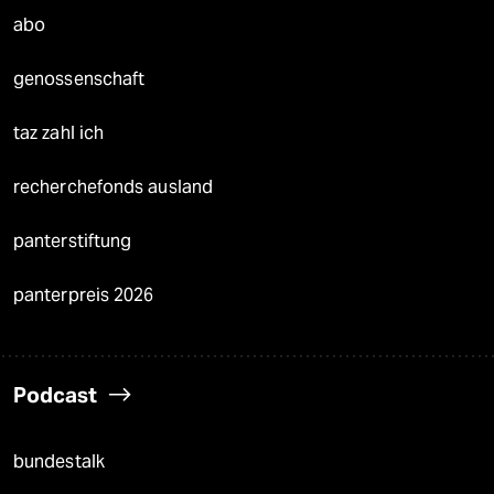
abo
genossenschaft
taz zahl ich
recherchefonds ausland
panterstiftung
panterpreis 2026
Podcast
bundestalk