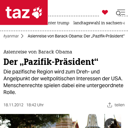

taz zahl ich
nahost-konflikt
usa unter trump
landtagswahl in sachsen-an

taz zahl ich
Myanmar
Asienreise von Barack Obama: Der „Pazifik-Präsident“
taz zahl ich
themen
Asienreise von Barack Obama
Der „Pazifik-Präsident“
politik
Die pazifische Region wird zum Dreh- und
öko
Angelpunkt der weltpolitischen Interessen der USA.
Menschenrechte spielen dabei eine untergeordnete
gesellschaft
Rolle.
kultur
18.11.2012
18:42 Uhr
teilen
sport