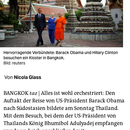
berlin
nord
wahrheit
verlag
verlag
Hervorragende Verbündete: Barack Obama und Hillary Clinton
besuchen ein Kloster in Bangkok.
veranstaltungen
Bild: reuters
shop
Von
Nicola Glass
fragen & hilfe
BANGKOK
taz
| Alles ist wohl orchestriert: Den
unterstützen
Auftakt der Reise von US-Präsident Barack Obama
nach Südostasien bildete am Sonntag Thailand.
abo
Mit dem Besuch, bei dem der US-Präsident von
genossenschaft
Thailands König Bhumibol Adulyadej empfangen