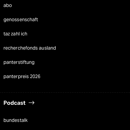
abo
genossenschaft
taz zahl ich
recherchefonds ausland
panterstiftung
panterpreis 2026
Podcast
bundestalk