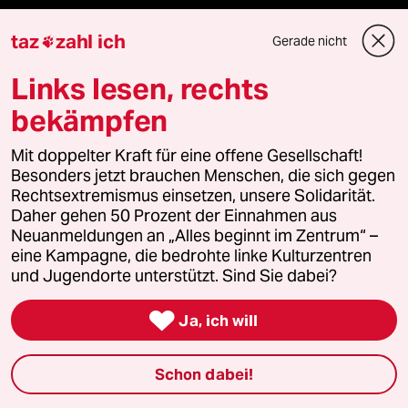
taz
zahl ich
Gerade nicht

Mehr taz Lesestoff
Links lesen, rechts
taz Blogs
bekämpfen
taz FUTURZWEI
Mit doppelter Kraft für eine offene Gesellschaft!
Besonders jetzt brauchen Menschen, die sich gegen
Le Monde diplomatique
Rechtsextremismus einsetzen, unsere Solidarität.
Daher gehen 50 Prozent der Einnahmen aus
Neuanmeldungen an „Alles beginnt im Zentrum“ –
taz Archiv
eine Kampagne, die bedrohte linke Kulturzentren
und Jugendorte unterstützt. Sind Sie dabei?

Mehr taz Angebote
Ja, ich will
Schon dabei!
Reisen