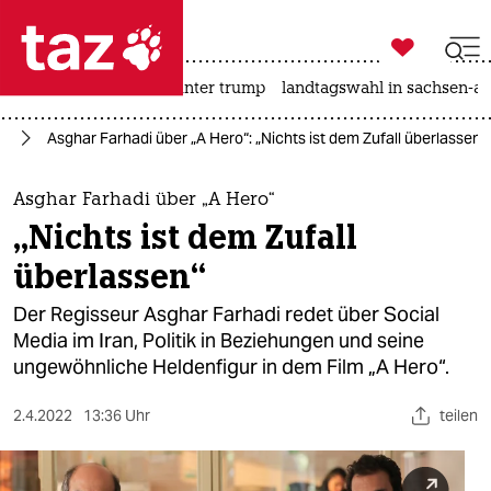

taz zahl ich
nahost-konflikt
usa unter trump
landtagswahl in sachsen-an

taz zahl ich
an
Asghar Farhadi über „A Hero“: „Nichts ist dem Zufall überlassen“
taz zahl ich
themen
Asghar Farhadi über „A Hero“
„Nichts ist dem Zufall
politik
überlassen“
öko
Der Regisseur Asghar Farhadi redet über Social
Media im Iran, Politik in Beziehungen und seine
gesellschaft
ungewöhnliche Heldenfigur in dem Film „A Hero“.
kultur
2.4.2022
13:36 Uhr
teilen
sport