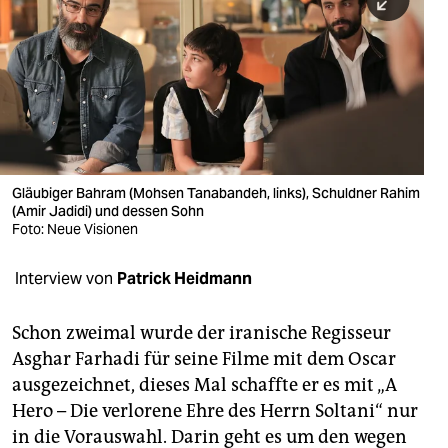
berlin
nord
wahrheit
verlag
verlag
Gläubiger Bahram (Mohsen Tanabandeh, links), Schuldner Rahim
(Amir Jadidi) und dessen Sohn
veranstaltungen
Foto: Neue Visionen
shop
Interview von
Patrick Heidmann
fragen & hilfe
unterstützen
Schon zweimal wurde der iranische Regisseur
Asghar Farhadi für seine Filme mit dem Oscar
abo
ausgezeichnet, dieses Mal schaffte er es mit „A
Hero – Die verlorene Ehre des Herrn Soltani“ nur
genossenschaft
in die Vorauswahl. Darin geht es um den wegen