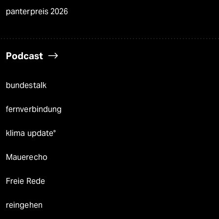
panterpreis 2026
Podcast
bundestalk
fernverbindung
klima update°
Mauerecho
Freie Rede
reingehen