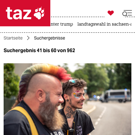

taz zahl ich
nahost-konflikt
usa unter trump
landtagswahl in sachsen-an

taz zahl ich
Startseite
Suchergebnisse
taz zahl ich
Suchergebnis 41 bis 60 von 962
themen
politik
öko
gesellschaft
kultur
sport