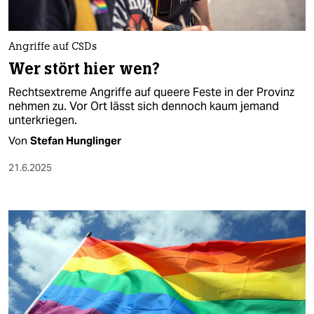
berlin
nord
Angriffe auf CSDs
wahrheit
Wer stört hier wen?
Rechtsextreme Angriffe auf queere Feste in der Provinz
verlag
nehmen zu. Vor Ort lässt sich dennoch kaum jemand
unterkriegen.
verlag
Von
Stefan Hunglinger
veranstaltungen
21.6.2025
shop
fragen & hilfe
unterstützen
abo
genossenschaft