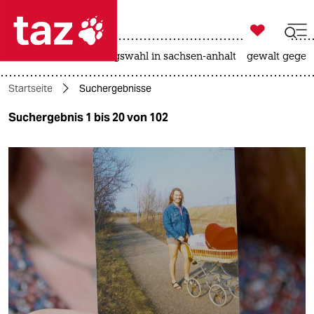

taz zahl ich
hitze
surfen
landtagswahl in sachsen-anhalt
gewalt gegen

taz zahl ich
Startseite
Suchergebnisse
taz zahl ich
Suchergebnis 1 bis 20 von 102
themen
politik
öko
gesellschaft
kultur
sport