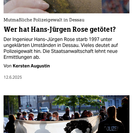
berlin
nord
Mutmaßliche Polizeigewalt in Dessau
wahrheit
Wer hat Hans-Jürgen Rose getötet?
Der Ingenieur Hans-Jürgen Rose starb 1997 unter
verlag
ungeklärten Umständen in Dessau. Vieles deutet auf
Polizeigewalt hin. Die Staatsanwaltschaft lehnt neue
verlag
Ermittlungen ab.
veranstaltungen
Von
Kersten Augustin
shop
12.6.2025
fragen & hilfe
unterstützen
abo
genossenschaft