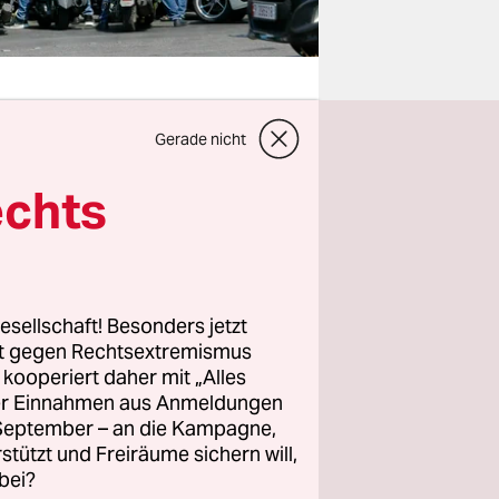
Gerade nicht
 meines
echts
s der
e: Wenn es
im
as
esellschaft! Besonders jetzt
nicht an
rt gegen Rechtsextremismus
z kooperiert daher mit „Alles
ller Einnahmen aus Anmeldungen
e Aggregate
. September – an die Kampagne,
rstützt und Freiräume sichern will,
t nur noch
bei?
 Schlangen,