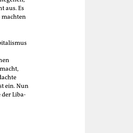
t aus. Es
le machten
pitalismus
chen
emacht,
dachte
st ein. Nun
der Li­ba­