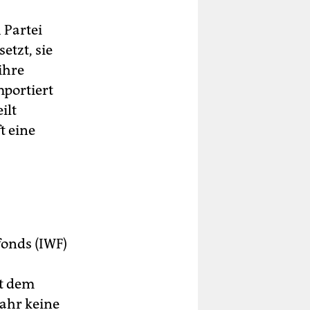
h Partei
etzt, sie
ihre
portiert
ilt
t eine
onds (IWF)
it dem
Jahr keine