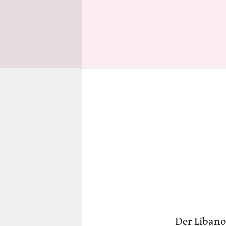
weil der S
Der Libanon