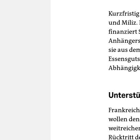
Kurzfristi
und Miliz. 
finanziert
Anhängersc
sie aus dem
Essensguts
Abhängigke
Unterstü
Frankreich
wollen den
weitreiche
Rücktritt d