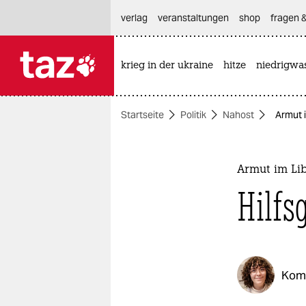
hautnavigation anspringen
hauptinhalt anspringen
footer anspringen
verlag
veranstaltungen
shop
fragen &
krieg in der ukraine
hitze
niedrigwa

taz zahl ich
taz zahl ich
Startseite
Politik
Nahost
Armut i
themen
politik
Armut im Li
öko
Hilfs
gesellschaft
kultur
Kom
sport