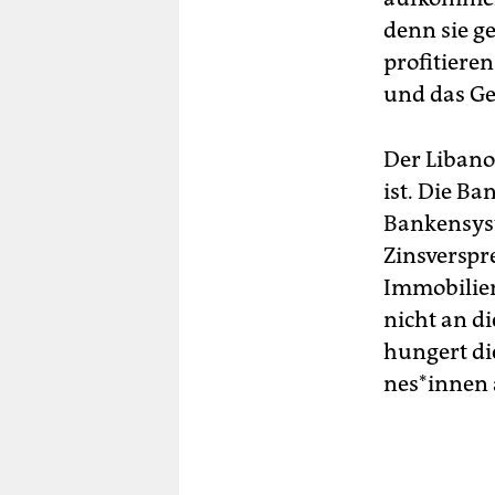
denn sie ge
profitieren
und das Ge
Der Libano
ist. Die Ba
Bankensyst
Zinsverspr
Immobilien
nicht an d
hungert die
ne­s*in­nen