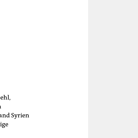
ehl,
n
and Syrien
ige