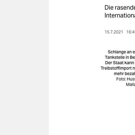
berlin
Die rasende
nord
Internation
wahrheit
15.7.2021
16:4
verlag
Schlange an e
verlag
Tankstelle in Be
Der Staat kann
veranstaltungen
Treibstoff­import n
mehr beza
shop
Foto: Hus
Mall
fragen & hilfe
unterstützen
abo
genossenschaft