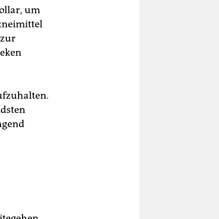
ollar, um
zneimittel
 zur
heken
ufzuhalten.
ndsten
ingend
itegehen,