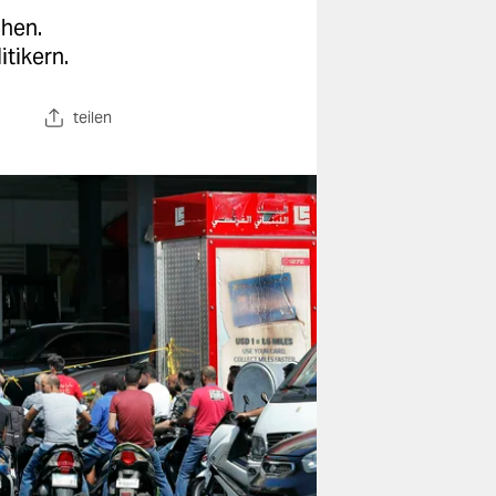
chen.
itikern.
teilen