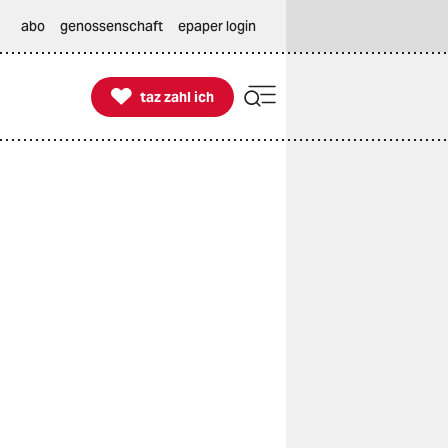
abo
genossenschaft
epaper login

taz zahl ich
taz zahl ich