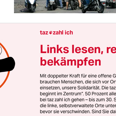
taz
zahl ich

sen Text schreibe ich mit der letzten Akkulaufzeit
Links lesen, r
ptops. Nun geht auch in reicheren Vierteln Beirut
rom aus. Bisher war es ein eingespieltes Prozeder
bekämpfen
alle Lichter ausgehen, laufe ich an den Schalter 
s, um das Stromaggregat einzuschalten. Doch d
Mit doppelter Kraft für eine offene G
rt nicht mehr. Der Generatorenbetreiber kommt 
brauchen Menschen, die sich vor O
s den Stromerzeuger antreibt.
einsetzen, unsere Solidarität. Die ta
beginnt im Zentrum“. 50 Prozent a
Dieselknappheit lassen die privaten Betreiber di
bei taz zahl ich gehen – bis zum 30
die linke, selbstverwaltete Orte unte
tunden täglich ruhen. Der staatliche Strom komm
bevor sie verschwinden. Sind Sie da
en am Tag. An den Tankstellen bilden sich lange