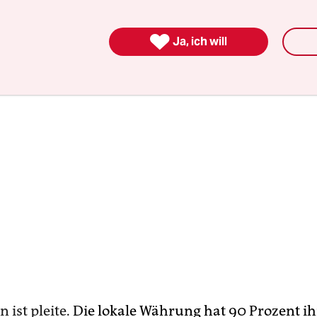
taat den Treibstoff­import nicht mehr bezahlen ka

Ja, ich will
 ist pleite
. Die lokale Währung hat 90 Prozent ih