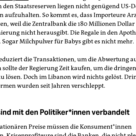
In den Staats­reserven liegen nicht genügend US-D
ion aufzuhalten. So kommt es, dass Importeure Ar
en, weil die Zentralbank die 180 Millionen Dollar
ierung nicht herausgibt. Die Regale in den Apot
. Sogar Milchpulver für Babys gibt es nicht mehr.
reduziert die Transaktionen, um die Abwertung a
 sollte der Regierung Zeit kaufen, um die dringe
u lösen. Doch im Libanon wird nichts gelöst. Dr
ormen wurden seit Jahren verschleppt.
nd mit den Po­li­ti­ke­r*in­nen verbandelt
lationären Preise müssen die Kon­su­men­t*in­nen
 Krisenprofiteure sind die Banken, die nicht ple