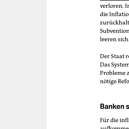
verloren. 
die Inflat
zurückhalt
Subvention
leeren sich
Der Staat 
Das System
Probleme z
nötige Ref
Banken si
Für die inf
aufkommen.