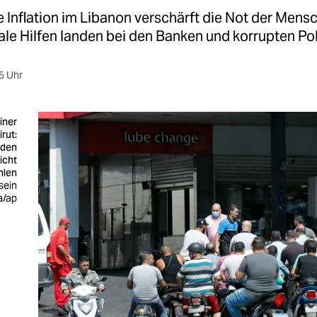
 Inflation im Libanon verschärft die Not der Mens
ale Hilfen landen bei den Banken und korrupten Pol
5 Uhr
iner
irut:
 den
icht
hlen
sein
a/ap