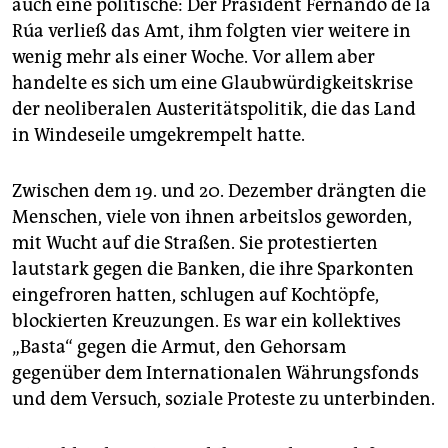
epaper login
auch eine politische: Der Präsident Fernando de la
Rúa verließ das Amt, ihm folgten vier weitere in
wenig mehr als einer Woche. Vor allem aber
handelte es sich um eine Glaubwürdigkeitskrise
der neoliberalen Austeritätspolitik, die das Land
in Windeseile umgekrempelt hatte.
Zwischen dem 19. und 20. Dezember drängten die
Menschen, viele von ihnen arbeitslos geworden,
mit Wucht auf die Straßen. Sie protestierten
lautstark gegen die Banken, die ihre Sparkonten
eingefroren hatten, schlugen auf Kochtöpfe,
blockierten Kreuzungen. Es war ein kollektives
„Basta“ gegen die Armut, den Gehorsam
gegenüber dem Internationalen Währungsfonds
und dem Versuch, soziale Proteste zu unterbinden.