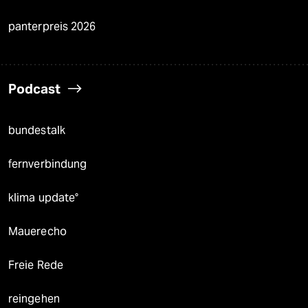
panterpreis 2026
Podcast
bundestalk
fernverbindung
klima update°
Mauerecho
Freie Rede
reingehen