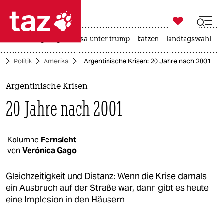

taz zahl ich
hitze
bergsteigen
usa unter trump
katzen
landtagswahl i

taz zahl ich
e
Politik
Amerika
Argentinische Krisen: 20 Jahre nach 2001
taz zahl ich
themen
Argentinische Krisen
20 Jahre nach 2001
politik
öko
Kolumne
Fernsicht
von
Verónica Gago
gesellschaft
kultur
Gleichzeitigkeit und Distanz: Wenn die Krise damals
ein Ausbruch auf der Straße war, dann gibt es heute
sport
eine Implosion in den Häusern.