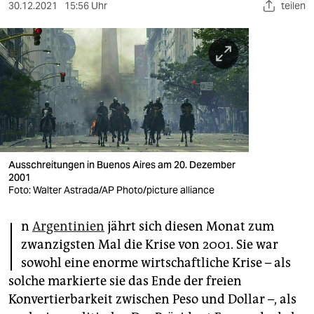
berlin
30.12.2021
15:56 Uhr
teilen
nord
wahrheit
verlag
verlag
veranstaltungen
Ausschreitungen in Buenos Aires am 20. Dezember
shop
2001
Foto: Walter Astrada/AP Photo/picture alliance
fragen & hilfe
I
n
Argentinien
jährt sich diesen Monat zum
unterstützen
zwanzigsten Mal die Krise von 2001. Sie war
abo
sowohl eine enorme wirtschaftliche Krise – als
solche markierte sie das Ende der freien
genossenschaft
Konvertierbarkeit zwischen Peso und Dollar –, als