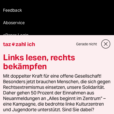
Feedback
Aboservice
ePaper Login
taz
zahl ich
Gerade nicht

Downloads für Abonnierende
Links lesen, rechts
bekämpfen
© 2026 taz Verlags und Vertriebs GmbH
Alle Rechte vorbehalten. Bei rechtlichen Fragen oder für Genehmigungen
Mit doppelter Kraft für eine offene Gesellschaft!
wenden Sie sich bitte an
lizenzen@taz.de
Besonders jetzt brauchen Menschen, die sich gegen
Rechtsextremismus einsetzen, unsere Solidarität.
Daher gehen 50 Prozent der Einnahmen aus
Feedback
Redaktionsstatut
Kommune-Richtlinien
KI-
Neuanmeldungen an „Alles beginnt im Zentrum“ –
eine Kampagne, die bedrohte linke Kulturzentren
Leitlinie
Informant
Datenschutz
Impressum
AGB
und Jugendorte unterstützt. Sind Sie dabei?