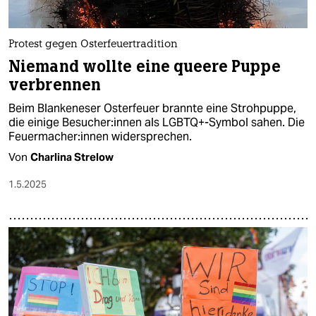
Protest gegen Osterfeuertradition
Niemand wollte eine queere Puppe
verbrennen
Beim Blankeneser Osterfeuer brannte eine Strohpuppe,
die einige Be­su­che­r:in­nen als LGBTQ+-Symbol sahen. Die
Feu­er­ma­che­r:in­nen widersprechen.
Von
Charlina Strelow
1.5.2025