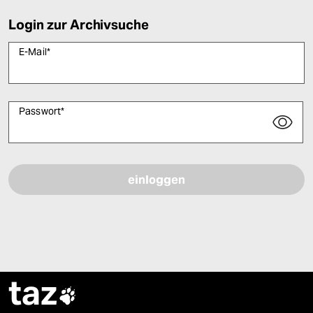
Login zur Archivsuche
E-Mail
*
Passwort
*
Bitte füllen Sie alle Pflichtfelder (*) aus, um fortfahren zu können.
taz
