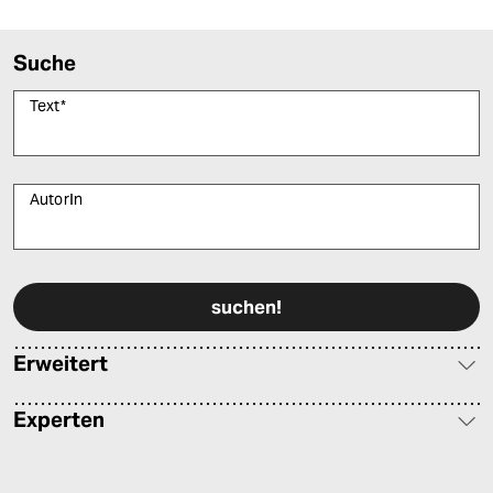
Suche
Text
*
AutorIn
Bitte füllen Sie alle Pflichtfelder (*) aus, um fortfahren zu können.
Erweitert
Experten