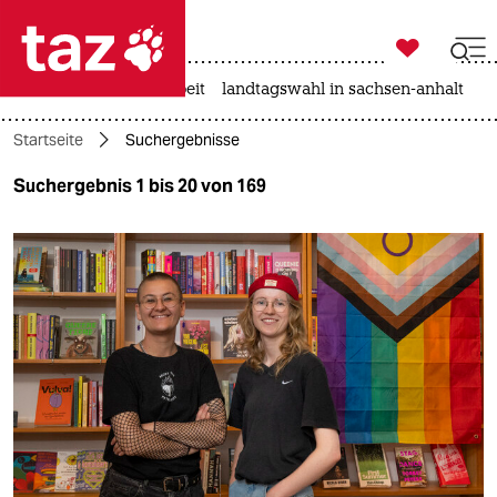

taz zahl ich
autowahn
hitze
arbeit
landtagswahl in sachsen-anhalt

taz zahl ich
Startseite
Suchergebnisse
taz zahl ich
Suchergebnis 1 bis 20 von 169
themen
politik
öko
gesellschaft
kultur
sport