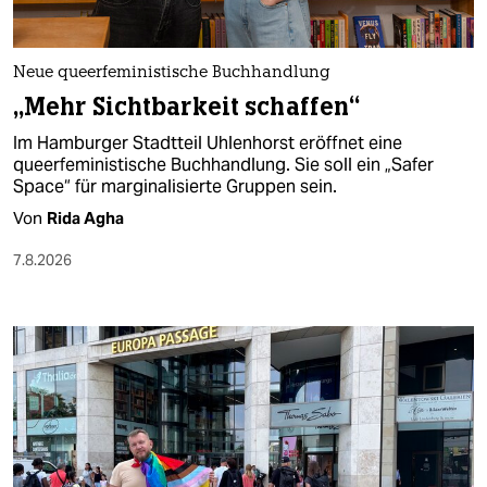
berlin
nord
Neue queerfeministische Buchhandlung
wahrheit
„Mehr Sichtbarkeit schaffen“
Im Hamburger Stadtteil Uhlenhorst eröffnet eine
verlag
queerfeministische Buchhandlung. Sie soll ein „Safer
Space“ für marginalisierte Gruppen sein.
verlag
Von
Rida Agha
veranstaltungen
7.8.2026
shop
fragen & hilfe
unterstützen
abo
genossenschaft