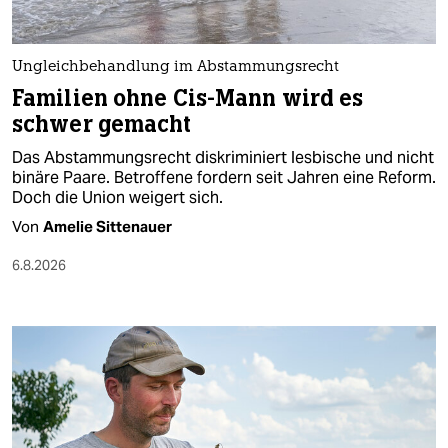
berlin
nord
Ungleichbehandlung im Abstammungsrecht
wahrheit
Familien ohne Cis-Mann wird es
schwer gemacht
verlag
Das Abstammungsrecht diskriminiert lesbische und nicht
verlag
binäre Paare. Betroffene fordern seit Jahren eine Reform.
Doch die Union weigert sich.
veranstaltungen
Von
Amelie Sittenauer
shop
6.8.2026
fragen & hilfe
unterstützen
abo
genossenschaft