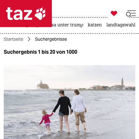

taz zahl ich
hitze
bergsteigen
usa unter trump
katzen
landtagswahl i

taz zahl ich
Startseite
Suchergebnisse
taz zahl ich
Suchergebnis 1 bis 20 von 1000
themen
politik
öko
gesellschaft
kultur
sport