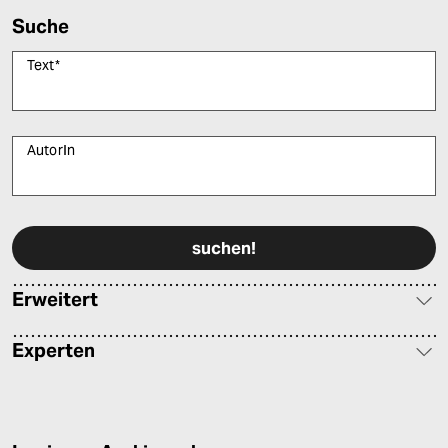
epaper login
Suche
Text
*
AutorIn
Bitte füllen Sie alle Pflichtfelder (*) aus, um fortfahren zu können.
Erweitert
Experten