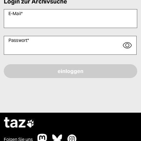
Login zur Archivsuche
E-Mail
*
Passwort
*
Bitte füllen Sie alle Pflichtfelder (*) aus, um fortfahren zu können.
taz

Folgen Sie uns