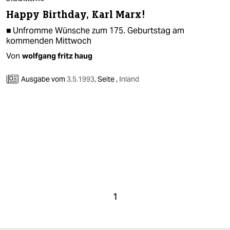
berlin
Happy Birthday, Karl Marx!
nord
■ Unfromme Wünsche zum 175. Geburtstag am
kommenden Mittwoch
wahrheit
Von
wolfgang fritz haug
verlag
Ausgabe vom
3.5.1993
,
Seite ,
Inland
verlag
veranstaltungen
shop
fragen & hilfe
unterstützen
abo
1
genossenschaft