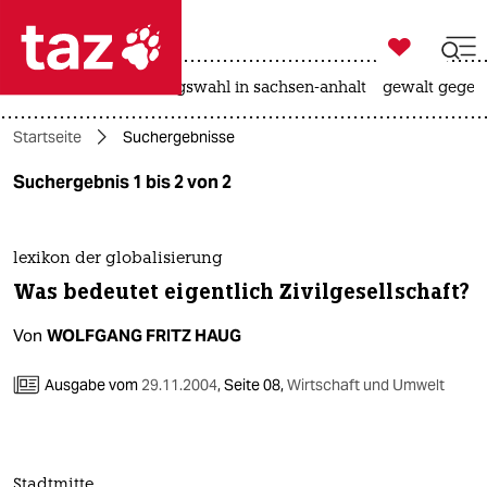

taz zahl ich
hitze
surfen
landtagswahl in sachsen-anhalt
gewalt gegen

taz zahl ich
Startseite
Suchergebnisse
taz zahl ich
Suchergebnis 1 bis 2 von 2
themen
politik
lexikon der globalisierung
Was bedeutet eigentlich Zivilgesellschaft?
öko
Von
WOLFGANG FRITZ HAUG
gesellschaft
Ausgabe vom
29.11.2004
,
Seite 08,
Wirtschaft und Umwelt
kultur
sport
Stadtmitte