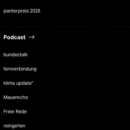
panterpreis 2026
Podcast
bundestalk
fernverbindung
klima update°
Mauerecho
Freie Rede
reingehen