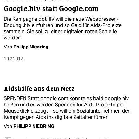
berlin
Google.hiv statt Google.com
nord
Die Kampagne dotHIV will die neue Webadressen-
Endung .hiv einführen und so Geld für Aids-Projekte
wahrheit
sammeln. Sie soll zu einer digitalen roten Schleife
werden.
verlag
Von
Philipp Niedring
verlag
1.12.2012
veranstaltungen
shop
Aidshilfe aus dem Netz
fragen & hilfe
SPENDEN Statt google.com könnte es bald google.hiv
unterstützen
heißen und es werden Spenden für Aids-Projekte per
Mouseklick erzeugt – so will ein Sozialunternehmen den
abo
Kampf gegen Aids ins digitale Zeitalter führen
Von
PHILIPP NIEDRING
genossenschaft