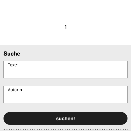
1
Suche
Text
*
AutorIn
Bitte füllen Sie alle Pflichtfelder (*) aus, um fortfahren zu können.