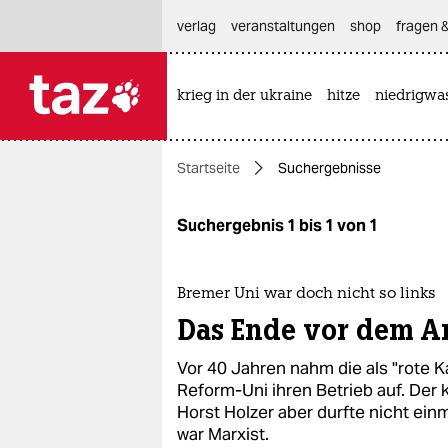
hautnavigation anspringen
hauptinhalt anspringen
footer anspringen
verlag
veranstaltungen
shop
fragen &
krieg in der ukraine
hitze
niedrigwa

taz zahl ich
taz zahl ich
Startseite
Suchergebnisse
themen
politik
Suchergebnis 1 bis 1 von 1
öko
Bremer Uni war doch nicht so links
gesellschaft
Das Ende vor dem A
kultur
Vor 40 Jahren nahm die als "rote
Reform-Uni ihren Betrieb auf. Der 
sport
Horst Holzer aber durfte nicht einm
war Marxist.