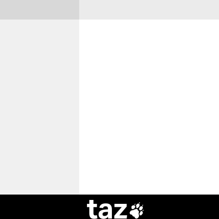
taz
