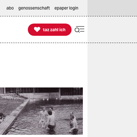
abo
genossenschaft
epaper login

taz zahl ich
taz zahl ich