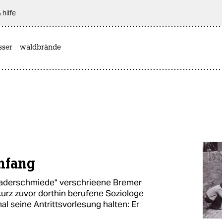
 hilfe
sser
waldbrände
nfang
 Kaderschmiede" verschrieene Bremer
kurz zuvor dorthin berufene Soziologe
al seine Antrittsvorlesung halten: Er