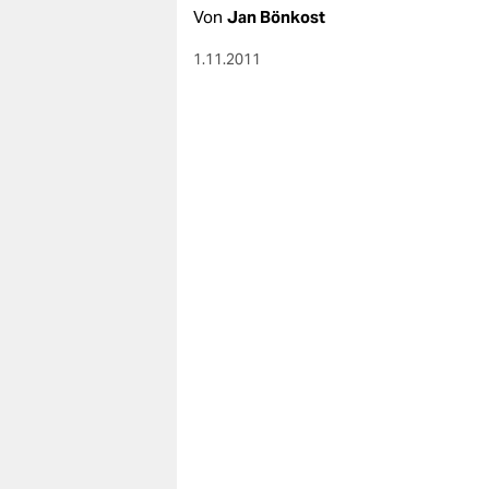
berlin
Von
Jan Bönkost
nord
1.11.2011
wahrheit
verlag
verlag
veranstaltungen
shop
fragen & hilfe
unterstützen
abo
genossenschaft