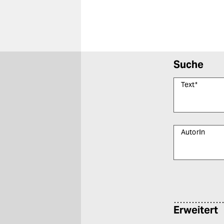
Suche
Text
*
AutorIn
Bitte füllen Sie
Erweitert