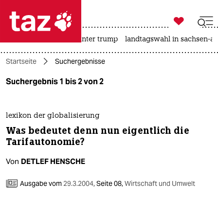

taz zahl ich
nahost-konflikt
usa unter trump
landtagswahl in sachsen-an

taz zahl ich
Startseite
Suchergebnisse
taz zahl ich
Suchergebnis 1 bis 2 von 2
themen
politik
lexikon der globalisierung
Was bedeutet denn nun eigentlich die
öko
Tarifautonomie?
gesellschaft
Von
DETLEF HENSCHE
kultur
Ausgabe vom
29.3.2004
,
Seite 08,
Wirtschaft und Umwelt
sport