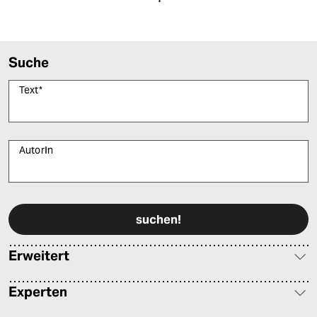
epaper login
Suche
Text
*
AutorIn
Bitte füllen Sie alle Pflichtfelder (*) aus, um fortfahren zu können.
Erweitert
Experten