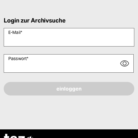
Login zur Archivsuche
E-Mail
*
Passwort
*
Bitte füllen Sie alle Pflichtfelder (*) aus, um fortfahren zu können.