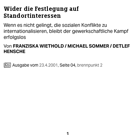
berlin
Wider die Festlegung auf
nord
Standortinteressen
Wenn es nicht gelingt, die sozialen Konflikte zu
wahrheit
internationalisieren, bleibt der gewerkschaftliche Kampf
erfolgslos
verlag
Von
FRANZISKA WIETHOLD / MICHAEL SOMMER / DETLEF
HENSCHE
verlag
veranstaltungen
Ausgabe vom
23.4.2001
,
Seite 04,
brennpunkt 2
shop
fragen & hilfe
unterstützen
abo
genossenschaft
1