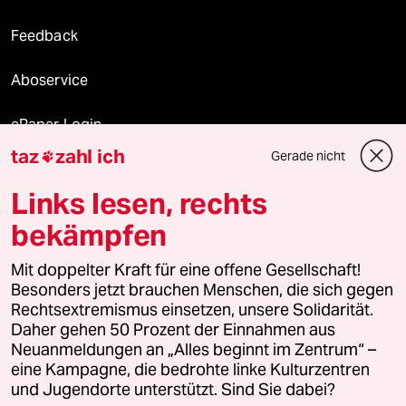
Feedback
Aboservice
ePaper Login
taz
zahl ich
Gerade nicht

Downloads für Abonnierende
Links lesen, rechts
bekämpfen
© 2026 taz Verlags und Vertriebs GmbH
Mit doppelter Kraft für eine offene Gesellschaft!
Alle Rechte vorbehalten. Bei rechtlichen Fragen oder für Genehmigungen
wenden Sie sich bitte an
lizenzen@taz.de
Besonders jetzt brauchen Menschen, die sich gegen
Rechtsextremismus einsetzen, unsere Solidarität.
Daher gehen 50 Prozent der Einnahmen aus
Feedback
Redaktionsstatut
Kommune-Richtlinien
KI-
Neuanmeldungen an „Alles beginnt im Zentrum“ –
eine Kampagne, die bedrohte linke Kulturzentren
Leitlinie
Informant
Datenschutz
Impressum
AGB
und Jugendorte unterstützt. Sind Sie dabei?