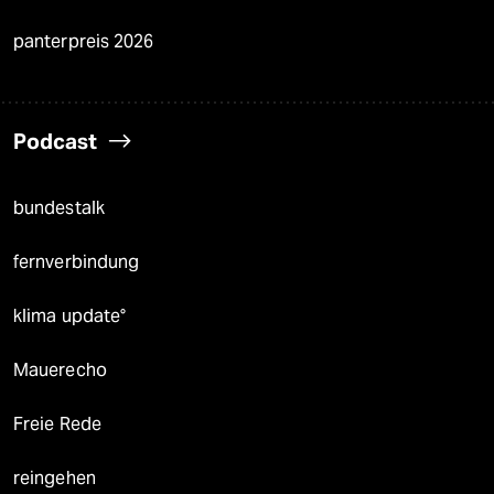
panterpreis 2026
Podcast
bundestalk
fernverbindung
klima update°
Mauerecho
Freie Rede
reingehen