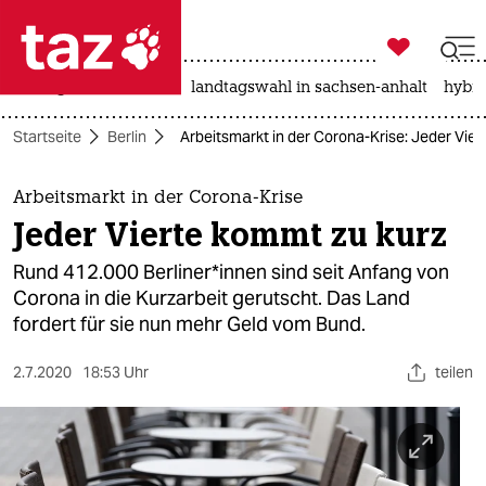

taz zahl ich
niedrigwasser
rente
landtagswahl in sachsen-anhalt
hybri

taz zahl ich
Startseite
Berlin
Arbeitsmarkt in der Corona-Krise: Jeder Vie
taz zahl ich
themen
Arbeitsmarkt in der Corona-Krise
Jeder Vierte kommt zu kurz
politik
Rund 412.000 Berliner*innen sind seit Anfang von
öko
Corona in die Kurzarbeit gerutscht. Das Land
fordert für sie nun mehr Geld vom Bund.
gesellschaft
2.7.2020
18:53 Uhr
teilen
kultur
sport