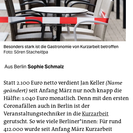
berlin
nord
wahrheit
verlag
Besonders stark ist die Gastronomie von Kurzarbeit betroffen
Foto: Sören Stache/dpa
verlag
veranstaltungen
Aus Berlin
Sophie Schmalz
shop
Statt 2.100 Euro netto verdient Jan Keller
(Name
fragen & hilfe
geändert)
seit Anfang März nur noch knapp die
Hälfte: 1.040 Euro monatlich. Denn mit den ersten
unterstützen
Coronafällen auch in Berlin ist der
abo
Veranstaltungstechniker in die
Kurzarbeit
gerutscht. So wie viele Berliner*innen: Für rund
genossenschaft
412.000 wurde seit Anfang März Kurzarbeit