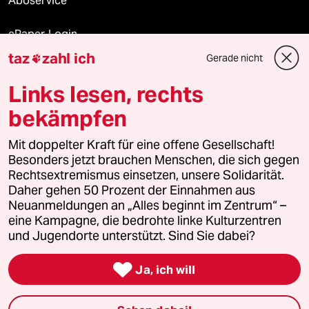
Aboservice
ePaper Login
taz
zahl ich
Gerade nicht

Downloads für Abonnierende
Links lesen, rechts
bekämpfen
© 2026 taz Verlags und Vertriebs GmbH
Mit doppelter Kraft für eine offene Gesellschaft!
Alle Rechte vorbehalten. Bei rechtlichen Fragen oder für Genehmigungen
wenden Sie sich bitte an
lizenzen@taz.de
Besonders jetzt brauchen Menschen, die sich gegen
Rechtsextremismus einsetzen, unsere Solidarität.
Daher gehen 50 Prozent der Einnahmen aus
Feedback
Redaktionsstatut
Kommune-Richtlinien
KI-
Neuanmeldungen an „Alles beginnt im Zentrum“ –
eine Kampagne, die bedrohte linke Kulturzentren
Leitlinie
Informant
Datenschutz
Impressum
AGB
und Jugendorte unterstützt. Sind Sie dabei?
Seitenwende
Einwilligungen widerrufen (Ads)

Ja, ich will