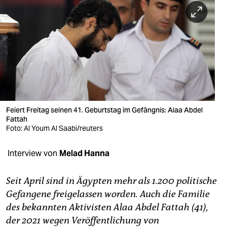
berlin
nord
wahrheit
verlag
verlag
veranstaltungen
Feiert Freitag seinen 41. Geburtstag im Gefängnis: Alaa Abdel
Fattah
shop
Foto: Al Youm Al Saabi/reuters
fragen & hilfe
Interview von
Melad Hanna
unterstützen
Seit April sind in Ägypten mehr als 1.200 politische
abo
Gefangene freigelassen worden. Auch die Familie
des bekannten Aktivisten Alaa Abdel Fattah (41),
genossenschaft
der 2021 wegen Veröffentlichung von