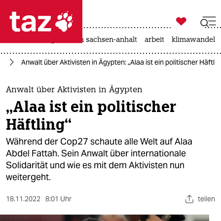

taz zahl ich
hitze
landtagswahl in sachsen-anhalt
arbeit
klimawandel

taz zahl ich
nz
Anwalt über Aktivisten in Ägypten: „Alaa ist ein politischer Häftlin
taz zahl ich
themen
Anwalt über Aktivisten in Ägypten
„Alaa ist ein politischer
politik
Häftling“
öko
Während der Cop27 schaute alle Welt auf Alaa
Abdel Fattah. Sein Anwalt über internationale
gesellschaft
Solidarität und wie es mit dem Aktivisten nun
weitergeht.
kultur
sport
18.11.2022
8:01 Uhr
teilen