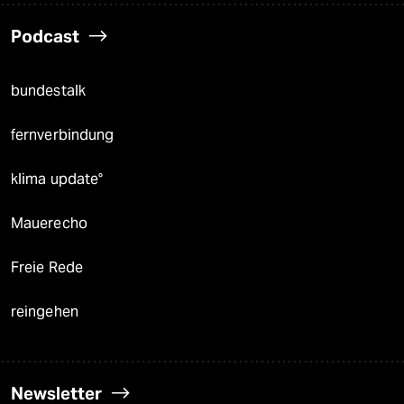
Podcast
bundestalk
fernverbindung
klima update°
Mauerecho
Freie Rede
reingehen
Newsletter