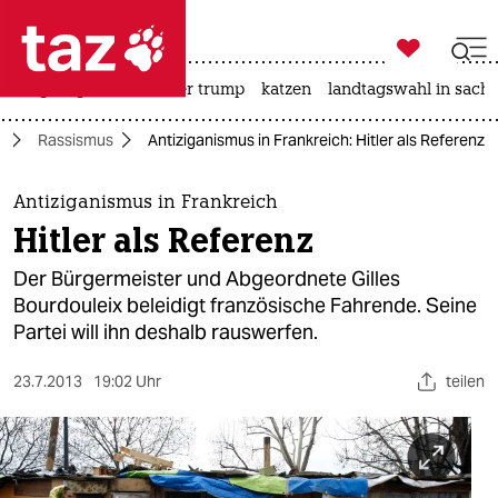

taz zahl ich
bergsteigen
usa unter trump
katzen
landtagswahl in sachs

taz zahl ich
a
Rassismus
Antiziganismus in Frankreich: Hitler als Referenz
taz zahl ich
themen
Antiziganismus in Frankreich
Hitler als Referenz
politik
Der Bürgermeister und Abgeordnete Gilles
öko
Bourdouleix beleidigt französische Fahrende. Seine
Partei will ihn deshalb rauswerfen.
gesellschaft
23.7.2013
19:02 Uhr
teilen
kultur
sport