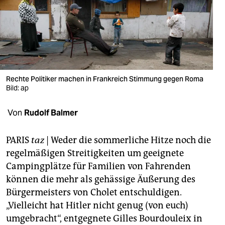
berlin
nord
wahrheit
verlag
Rechte Politiker machen in Frankreich Stimmung gegen Roma
verlag
Bild: ap
veranstaltungen
Von
Rudolf Balmer
shop
PARIS
taz
| Weder die sommerliche Hitze noch die
fragen & hilfe
regelmäßigen Streitigkeiten um geeignete
Campingplätze für Familien von Fahrenden
unterstützen
können die mehr als gehässige Äußerung des
abo
Bürgermeisters von Cholet entschuldigen.
„Vielleicht hat Hitler nicht genug (von euch)
genossenschaft
umgebracht“, entgegnete Gilles Bourdouleix in