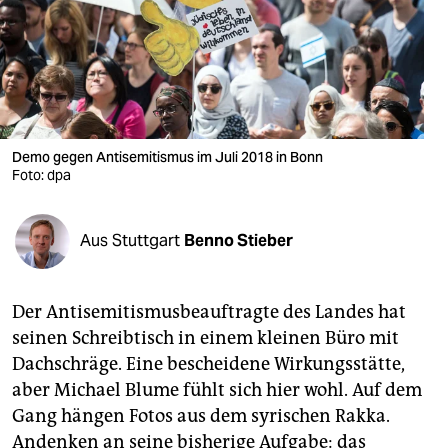
berlin
nord
wahrheit
verlag
Demo gegen Antisemitismus im Juli 2018 in Bonn
Foto: dpa
verlag
veranstaltungen
Aus Stuttgart
Benno Stieber
shop
fragen & hilfe
Der Antisemitismusbeauftragte des Landes hat
unterstützen
seinen Schreibtisch in einem kleinen Büro mit
Dachschräge. Eine bescheidene Wirkungsstätte,
abo
aber Michael Blume fühlt sich hier wohl. Auf dem
genossenschaft
Gang hängen Fotos aus dem syrischen Rakka.
Andenken an seine bisherige Aufgabe: das