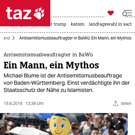

taz zahl ich
bergsteigen
usa unter trump
katzen
landtagswahl in sachs

taz zahl ich
hland
Antisemitismusbeauftragter in BaWü: Ein Mann, ein Mythos
taz zahl ich
themen
Antisemitismusbeauftragter in BaWü
Ein Mann, ein Mythos
politik
Michael Blume ist der Antisemitismusbeauftrage
öko
von Baden-Württemberg. Einst verdächtigte ihn der
Staatsschutz der Nähe zu Islamisten.
gesellschaft
19.8.2018
13:38 Uhr
teilen
kultur
sport