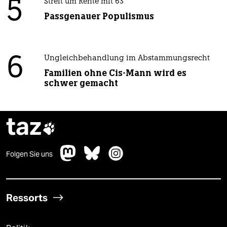
5
Streit um Rente mit 63
Passgenauer Populismus
6
Ungleichbehandlung im Abstammungsrecht
Familien ohne Cis-Mann wird es
schwer gemacht
taz

Folgen Sie uns
Ressorts