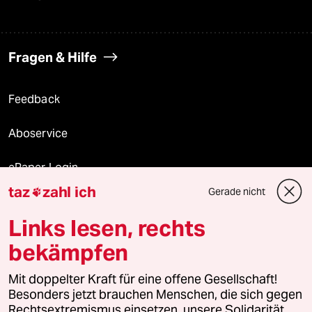
Fragen & Hilfe
Feedback
Aboservice
ePaper Login
taz
zahl ich
Gerade nicht

Downloads für Abonnierende
Links lesen, rechts
bekämpfen
© 2026 taz Verlags und Vertriebs GmbH
Mit doppelter Kraft für eine offene Gesellschaft!
Alle Rechte vorbehalten. Bei rechtlichen Fragen oder für Genehmigungen
wenden Sie sich bitte an
lizenzen@taz.de
Besonders jetzt brauchen Menschen, die sich gegen
Rechtsextremismus einsetzen, unsere Solidarität.