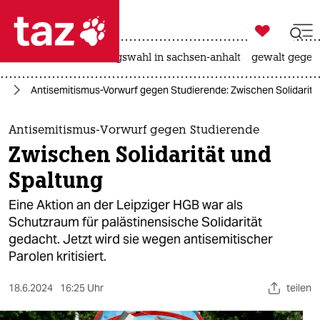

taz zahl ich
hitze
surfen
landtagswahl in sachsen-anhalt
gewalt gegen

taz zahl ich
us
Antisemitismus-Vorwurf gegen Studierende: Zwischen Solidaritä
taz zahl ich
themen
Antisemitismus-Vorwurf gegen Studierende
Zwischen Solidarität und
politik
Spaltung
öko
Eine Aktion an der Leipziger HGB war als
Schutzraum für palästinensische Solidarität
gesellschaft
gedacht. Jetzt wird sie wegen antisemitischer
Parolen kritisiert.
kultur
sport
18.6.2024
16:25 Uhr
teilen