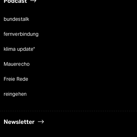
Podcast
bundestalk
fernverbindung
klima update°
Mauerecho
Freie Rede
reingehen
Newsletter