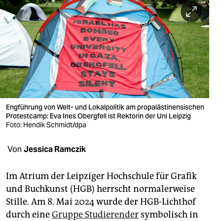
berlin
nord
wahrheit
verlag
verlag
veranstaltungen
Engführung von Welt- und Lokalpolitik am propalästinensischen
Protestcamp: Eva Ines Obergfell ist Rektorin der Uni Leipzig
shop
Foto: Hendik Schmidt/dpa
fragen & hilfe
Von
Jessica Ramczik
unterstützen
Im Atrium der Leipziger Hochschule für Grafik
abo
und Buchkunst (HGB) herrscht normalerweise
Stille. Am 8. Mai 2024 wurde der HGB-Lichthof
genossenschaft
durch eine
Gruppe Studierender
symbolisch in