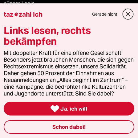
ePaper Login
taz
zahl ich
Gerade nicht

Downloads für Abonnierende
Links lesen, rechts
bekämpfen
© 2026 taz Verlags und Vertriebs GmbH
Mit doppelter Kraft für eine offene Gesellschaft!
Alle Rechte vorbehalten. Bei rechtlichen Fragen oder für Genehmigungen
wenden Sie sich bitte an
lizenzen@taz.de
Besonders jetzt brauchen Menschen, die sich gegen
Rechtsextremismus einsetzen, unsere Solidarität.
Daher gehen 50 Prozent der Einnahmen aus
Feedback
Redaktionsstatut
Kommune-Richtlinien
KI-
Neuanmeldungen an „Alles beginnt im Zentrum“ –
eine Kampagne, die bedrohte linke Kulturzentren
Leitlinie
Informant
Datenschutz
Impressum
AGB
und Jugendorte unterstützt. Sind Sie dabei?
Seitenwende
Einwilligungen widerrufen (Ads)

Ja, ich will
Schon dabei!