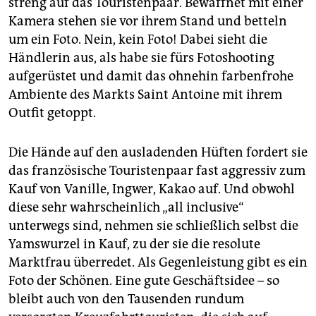
streng auf das Touristenpaar. Bewaffnet mit einer
epaper login
Kamera stehen sie vor ihrem Stand und betteln
um ein Foto. Nein, kein Foto! Dabei sieht die
Händlerin aus, als habe sie fürs Fotoshooting
aufgerüstet und damit das ohnehin farbenfrohe
Ambiente des Markts Saint Antoine mit ihrem
Outfit getoppt.
Die Hände auf den ausladenden Hüften fordert sie
das französische Touristenpaar fast aggressiv zum
Kauf von Vanille, Ingwer, Kakao auf. Und obwohl
diese sehr wahrscheinlich „all inclusive“
unterwegs sind, nehmen sie schließlich selbst die
Yamswurzel in Kauf, zu der sie die resolute
Marktfrau überredet. Als Gegenleistung gibt es ein
Foto der Schönen. Eine gute Geschäftsidee – so
bleibt auch von den Tausenden rundum