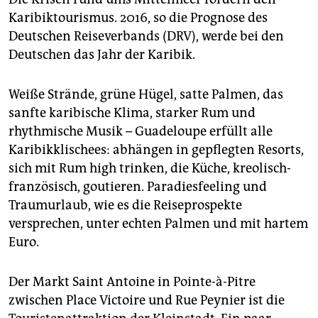
unterschiedlicher nicht sein: Die Landschaft Basse-
Karibiktourismus. 2016, so die Prognose des
Terres ist gebirgig und mit dichtem tropischen
Deutschen Reiseverbands (DRV), werde bei den
Regenwald überwachsen. Grande-Terre ist dagegen
flach und trocken. Hier findet man die karibischen
Deutschen das Jahr der Karibik.
„Postkartenstrände“ mit türkisem, kristallklarem
Wasser.
Weiße Strände, grüne Hügel, satte Palmen, das
Kreolisch:
Die meisten Einheimischen verständigen
sanfte karibische Klima, starker Rum und
sich in der Mischsprache Kreol, die offizielle
rhythmische Musik – Guadeloupe erfüllt alle
Amtssprache ist Französisch, die Währung der Euro.
Karibikklischees: abhängen in gepflegten Resorts,
Da Guadeloupe zur Europäischen Union gehört,
sich mit Rum high trinken, die Küche, kreolisch-
benötigt man zur Einreise weder Reisepass noch
französisch, goutieren. Paradiesfeeling und
Visum, sondern lediglich einen Personalausweis.
Traumurlaub, wie es die Reiseprospekte
Memorial ACTe:
Öffnungszeitung und Informationen
versprechen, unter echten Palmen und mit hartem
zum Museum unter:
memorial-acte.fr
.
Euro.
Schön:
Wunderschön gelegen ist die Tendacayou
Ecolodge bei Deshaies an der Westküste mit bester
Der Markt Saint Antoine in Pointe-à-Pitre
Aussicht auf die Karibik.
www.tendacayou.com.
zwischen Place Victoire und Rue Peynier ist die
Weitere Infos:
Fremdenverkehrsbüro von