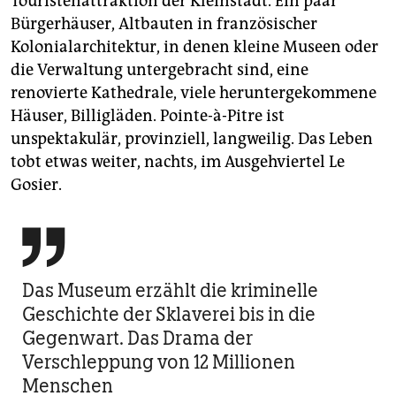
Touristenattraktion der Kleinstadt. Ein paar
Guadeloupe in Deutschland, Postfach 140212, 70072
Bürgerhäuser, Altbauten in französischer
Stuttgart, Telefon: 0049 (0)711 – 50 53 511;
Kolonialarchitektur, in denen klei­ne Museen oder
www.guadeloupe-inseln.com; fva.guadeloupe@t-
die Verwaltung untergebracht sind, eine
online.de
renovierte Kathedrale, viele heruntergekommene
Diese Reise wurde unterstützt von Guadeloupe-
Häuser, Billigläden. Pointe-à-Pitre ist
Tourismus.
unspektakulär, provinziell, langweilig. Das Leben
tobt etwas weiter, nachts, im Ausgehviertel Le
Gosier.

Das Museum erzählt die kriminelle
Geschichte der Sklaverei bis in die
Gegenwart. Das Drama der
Verschleppung von 12 Millionen
Menschen