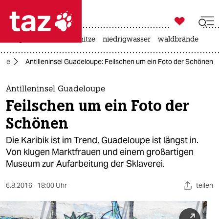

taz zahl ich
krieg in der ukraine
hitze
niedrigwasser
waldbrände

taz zahl ich
ise
Antilleninsel Guadeloupe: Feilschen um ein Foto der Schönen
taz zahl ich
themen
Antilleninsel Guadeloupe
Feilschen um ein Foto der
politik
Schönen
öko
Die Karibik ist im Trend, Guadeloupe ist längst in.
Von klugen Marktfrauen und einem großartigen
gesellschaft
Museum zur Aufarbeitung der Sklaverei.
kultur
6.8.2016
18:00 Uhr
teilen
sport