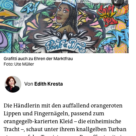
berlin
nord
wahrheit
verlag
verlag
Grafitti auch zu Ehren der Marktfrau
Foto: Ute Müller
veranstaltungen
shop
Von
Edith Kresta
fragen & hilfe
unterstützen
Die Händlerin mit den auffallend orangeroten
Lippen und Fingernägeln, passend zum
abo
orangegelb-karierten Kleid – die einheimische
genossenschaft
Tracht –, schaut unter ihrem knallgelben Turban