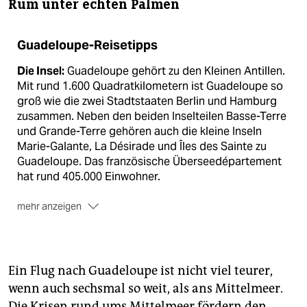
Rum unter echten Palmen
Guadeloupe-Reisetipps
Die Insel:
Guadeloupe gehört zu den Kleinen Antillen.
Mit rund 1.600 Quadratkilometern ist Guadeloupe so
groß wie die zwei Stadtstaaten Berlin und Hamburg
zusammen. Neben den beiden Inselteilen Basse-Terre
und Grande-Terre gehören auch die kleine Inseln
Marie-Galante, La Désirade und Îles des Sainte zu
Guadeloupe. Das französische Überseedépartement
hat rund 405.000 Einwohner.
mehr anzeigen
Die Landschaft:
Guadeloupes Umrisse gleichen
denen eines Schmetterlings – die Insel wird deshalb
oft als „Schmetterlingsinsel“ bezeichnet. Der linke
Schmetterlingsflügel ist Basse-Terre, der rechte
Ein Flug nach Guadeloupe ist nicht viel teurer,
Grande-Terre. Die beiden Halbinseln sind nur durch
wenn auch sechsmal so weit, als ans Mittelmeer.
einen schmalen Meeres­arm getrennt und könnten
Die Krisen rund ums Mittelmeer fördern den