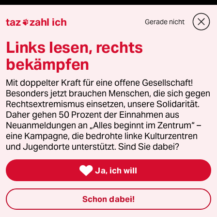
Themen
taz
zahl ich
Gerade nicht

Links lesen, rechts
Krieg in der Ukraine
bekämpfen
Hitze
Mit doppelter Kraft für eine offene Gesellschaft!
Niedrigwasser
Besonders jetzt brauchen Menschen, die sich gegen
Rechtsextremismus einsetzen, unsere Solidarität.
Daher gehen 50 Prozent der Einnahmen aus
Waldbrände
Neuanmeldungen an „Alles beginnt im Zentrum“ –
eine Kampagne, die bedrohte linke Kulturzentren
und Jugendorte unterstützt. Sind Sie dabei?
Verlag

Ja, ich will
Aktuelles
Schon dabei!
Hausblog