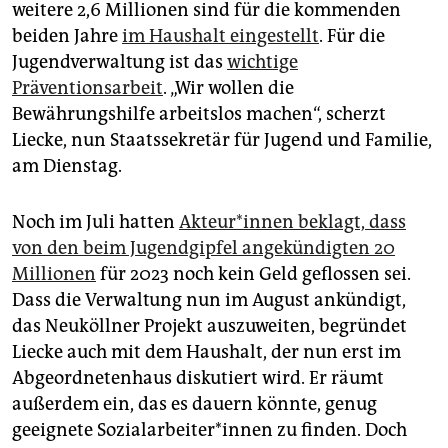
weitere 2,6 Millionen sind für die kommenden
beiden Jahre
im Haushalt eingestellt
. Für die
Jugendverwaltung ist das
wichtige
Präventionsarbeit
. „Wir wollen die
Bewährungshilfe arbeitslos machen“, scherzt
Liecke, nun Staatssekretär für Jugend und Familie,
am Dienstag.
Noch im Juli hatten
Ak­te­ur*in­nen beklagt, dass
von den beim Jugendgipfel angekündigten 20
Millionen
für 2023 noch kein Geld geflossen sei.
Dass die Verwaltung nun im August ankündigt,
das Neuköllner Projekt auszuweiten, begründet
Liecke auch mit dem Haushalt, der nun erst im
Abgeordnetenhaus diskutiert wird. Er räumt
außerdem ein, das es dauern könnte, genug
geeignete So­zi­al­ar­bei­te­r*in­nen zu finden. Doch