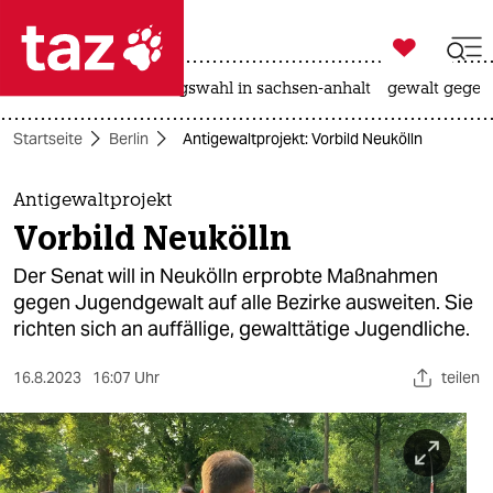

taz zahl ich
hitze
surfen
landtagswahl in sachsen-anhalt
gewalt gegen

taz zahl ich
Startseite
Berlin
Antigewaltprojekt: Vorbild Neukölln
taz zahl ich
themen
Antigewaltprojekt
Vorbild Neukölln
politik
Der Senat will in Neukölln erprobte Maßnahmen
öko
gegen Jugendgewalt auf alle Bezirke ausweiten. Sie
richten sich an auffällige, gewalttätige Jugendliche.
gesellschaft
16.8.2023
16:07 Uhr
teilen
kultur
sport