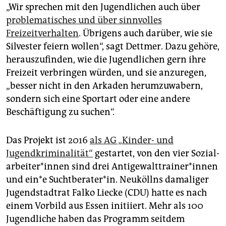
„Wir sprechen mit den Jugendlichen auch über
problematisches und über sinnvolles
Freizeitverhalten
. Übrigens auch darüber, wie sie
Silvester feiern wollen“, sagt Dettmer. Dazu gehöre,
herauszufinden, wie die Jugendlichen gern ihre
Freizeit verbringen würden, und sie anzuregen,
„besser nicht in den Arkaden herumzuwabern,
sondern sich eine Sportart oder eine andere
Beschäftigung zu suchen“.
Das Projekt ist 2016
als AG „Kinder- und
Jugendkriminalität“
gestartet, von den vier So­zi­al­
ar­bei­te­r*in­nen sind drei An­ti­ge­walt­trai­ne­r*in­nen
und ein*e Suchtberater*in. Neuköllns damaliger
Jugendstadtrat Falko Liecke (CDU) hatte es nach
einem Vorbild aus Essen initiiert. Mehr als 100
Jugendliche haben das Programm seitdem