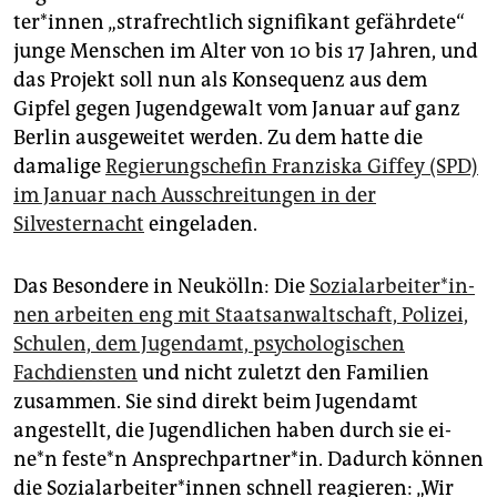
epaper login
te­r*in­nen „strafrechtlich signifikant gefährdete“
junge Menschen im Alter von 10 bis 17 Jahren, und
das Projekt soll nun als Konsequenz aus dem
Gipfel gegen Jugendgewalt vom Januar auf ganz
Berlin ausgeweitet werden. Zu dem hatte die
damalige
Regierungschefin Franziska Giffey (SPD)
im Januar nach Ausschreitungen in der
Silvesternacht
eingeladen.
Das Besondere in Neukölln: Die
So­zi­al­ar­bei­te­r*in­
nen arbeiten eng mit Staatsanwaltschaft, Polizei,
Schulen, dem Jugendamt, psychologischen
Fachdiensten
und nicht zuletzt den Familien
zusammen. Sie sind direkt beim Jugendamt
angestellt, die Jugendlichen haben durch sie ei­
ne*n fes­te*n Ansprechpartner*in. Dadurch können
die So­zi­al­ar­bei­te­r*in­nen schnell reagieren: „Wir