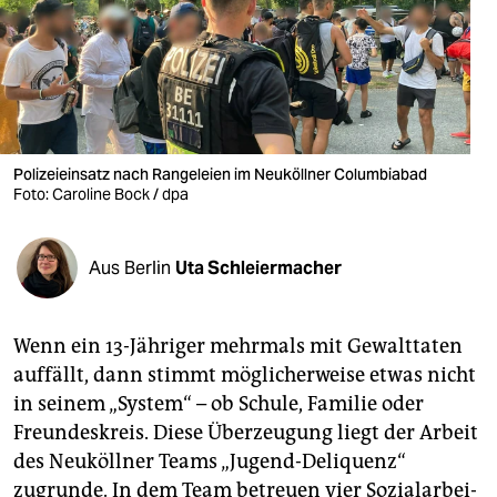
berlin
nord
wahrheit
verlag
Polizeieinsatz nach Rangeleien im Neuköllner Columbiabad
verlag
Foto: Caroline Bock / dpa
veranstaltungen
Aus Berlin
Uta Schleiermacher
shop
fragen & hilfe
Wenn ein 13-Jähriger mehrmals mit Gewalttaten
unterstützen
auffällt, dann stimmt möglicherweise etwas nicht
in seinem „System“ – ob Schule, Familie oder
abo
Freundeskreis. Diese Überzeugung liegt der Arbeit
genossenschaft
des Neuköllner Teams „Jugend-Deliquenz“
zugrunde. In dem Team betreuen vier So­zi­al­ar­bei­