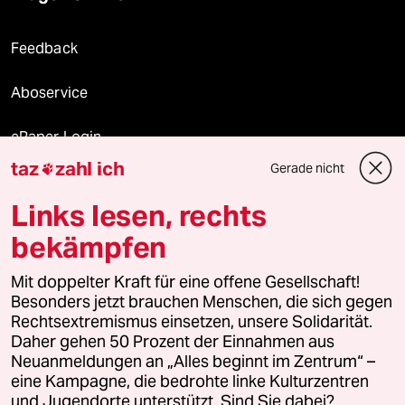
Feedback
Aboservice
ePaper Login
taz
zahl ich
Gerade nicht

Downloads für Abonnierende
Links lesen, rechts
bekämpfen
© 2026 taz Verlags und Vertriebs GmbH
Alle Rechte vorbehalten. Bei rechtlichen Fragen oder für Genehmigungen
Mit doppelter Kraft für eine offene Gesellschaft!
wenden Sie sich bitte an
lizenzen@taz.de
Besonders jetzt brauchen Menschen, die sich gegen
Rechtsextremismus einsetzen, unsere Solidarität.
Daher gehen 50 Prozent der Einnahmen aus
Feedback
Redaktionsstatut
Kommune-Richtlinien
KI-
Neuanmeldungen an „Alles beginnt im Zentrum“ –
eine Kampagne, die bedrohte linke Kulturzentren
Leitlinie
Informant
Datenschutz
Impressum
AGB
und Jugendorte unterstützt. Sind Sie dabei?