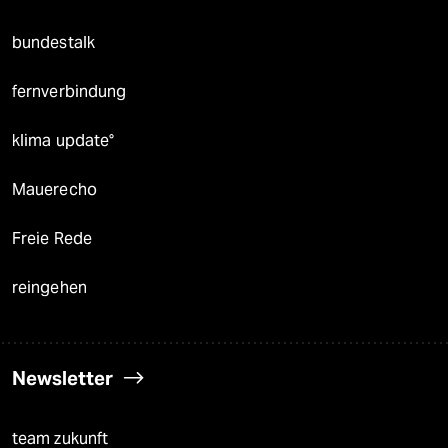
bundestalk
fernverbindung
klima update°
Mauerecho
Freie Rede
reingehen
Newsletter
team zukunft