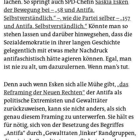
lachen. So springt auch SPD-Chefin
Saskia Esken
der Bewegung bei – „58 und Antifa.
Selbstverständlich.“ –, wie die Partei selber – „157
und Antifa. Selbstverständlich.“
Könnte man so
stehen lassen und darüber hinwegsehen, dass die
Sozialdemokratie in ihrer langen Geschichte
gelegentlich mit etwas mehr Nachdruck
antifaschistisch hätte agieren können. Egal, man
ist nie zu alt, um dazuzulernen. Wenn man’s tut.
Denn auch wenn Esken sich alle Mühe gibt,
„das
Reframing der Neuen Rechten“
der Antifa als
politische Extremisten und Gewalttäter
zurückzuweisen, kann sie nicht anders, als sich
genau diesem Framing zu unterwerfen. Sie hält es
für nötig, sich von der Besetzung des Begriffes
„Antifa“ durch „Gewalttaten ‚linker‘ Randgruppen,