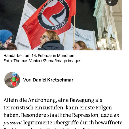
berlin
nord
wahrheit
verlag
verlag
Handarbeit am 14. Februar in München
Foto: Thomas Vonierx/Zuma/imago images
veranstaltungen
shop
Von
Daniél Kretschmar
fragen & hilfe
unterstützen
Allein die Androhung, eine Bewegung als
terroristisch einzustufen, kann ernste Folgen
abo
haben. Besondere staatliche Repression, dazu
en
genossenschaft
passant
legitimierte Übergriffe durch bewaffnete