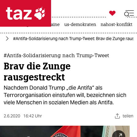

taz zahl ich
hitze
krieg in der ukraine
us-demokraten
nahost-konflikt

taz zahl ich
lt
#Antifa-Solidarisierung nach Trump-Tweet: Brav die Zunge rausg
taz zahl ich
themen
#Antifa-Solidarisierung nach Trump-Tweet
Brav die Zunge
politik
rausgestreckt
öko
Nachdem Donald Trump „die Antifa“ als
Terrororganisation einstufen will, bezeichnen sich
gesellschaft
viele Menschen in sozialen Medien als Antifa.
kultur
2.6.2020
16:42 Uhr
teilen
sport